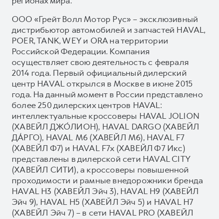
регионах мира.
ООО «Грейт Волл Мотор Рус» – эксклюзивный
дистрибьютор автомобилей и запчастей HAVAL,
POER, TANK, WEY и ORA на территории
Российской Федерации. Компания
осуществляет свою деятельность с февраля
2014 года. Первый официальный дилерский
центр HAVAL открылся в Москве в июне 2015
года. На данный момент в России представлено
более 250 дилерских центров HAVAL:
интеллектуальные кроссоверы HAVAL JOLION
(ХАВЕЙЛ ДЖО́ЛИОН), HAVAL DARGO (ХАВЕЙЛ
ДА́РГО), HAVAL М6 (ХАВЕЙЛ M6), HAVAL F7
(ХАВЕЙЛ Ф7) и HAVAL F7x (ХАВЕЙЛ Ф7 Икс)
представлены в дилерской сети HAVAL CITY
(ХАВЕЙЛ СИТИ), а кроссоверы повышенной
проходимости и рамные внедорожники бренда
HAVAL H3 (ХАВЕЙЛ Эйч 3), HAVAL H9 (ХАВЕЙЛ
Эйч 9), HAVAL H5 (ХАВЕЙЛ Эйч 5) и HAVAL H7
(ХАВЕЙЛ Эйч 7) – в сети HAVAL PRO (ХАВЕЙЛ