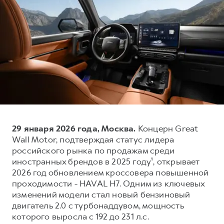
Оценить трейд-ин
Внедорожники
Все о сервисе
Конфигуратор модели
Горячая линия
Горячая линия
8 (800) 511-59-86
8 (800) 511-59-86
H3
H5
от 2 499 000 ₽
от 4 049 000 ₽
29 января 2026 года, Москва.
Концерн Great
Wall Motor, подтверждая статус лидера
российского рынка по продажам среди
иностранных брендов в 2025 году¹, открывает
H7
H9
2026 год обновлением кроссовера повышенной
от 3 799 000 ₽
от 4 799 000 ₽
проходимости - HAVAL H7. Одним из ключевых
изменений модели стал новый бензиновый
двигатель 2.0 с турбонаддувом, мощность
которого выросла с 192 до 231 л.с.