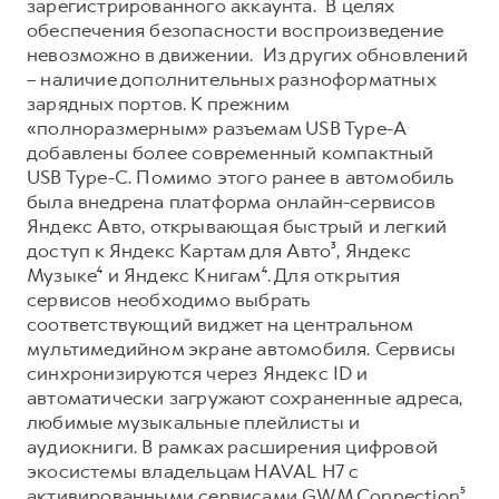
зарегистрированного аккаунта. В целях
обеспечения безопасности воспроизведение
невозможно в движении. Из других обновлений
– наличие дополнительных разноформатных
зарядных портов. К прежним
«полноразмерным» разъемам USB Type-A
добавлены более современный компактный
USB Type-C. Помимо этого ранее в автомобиль
была внедрена платформа онлайн-сервисов
Яндекс Авто, открывающая быстрый и легкий
доступ к Яндекс Картам для Авто³, Яндекс
Музыке⁴ и Яндекс Книгам⁴. Для открытия
сервисов необходимо выбрать
соответствующий виджет на центральном
мультимедийном экране автомобиля. Сервисы
синхронизируются через Яндекс ID и
автоматически загружают сохраненные адреса,
любимые музыкальные плейлисты и
аудиокниги. В рамках расширения цифровой
экосистемы владельцам HAVAL H7 с
активированными сервисами GWM Connection⁵