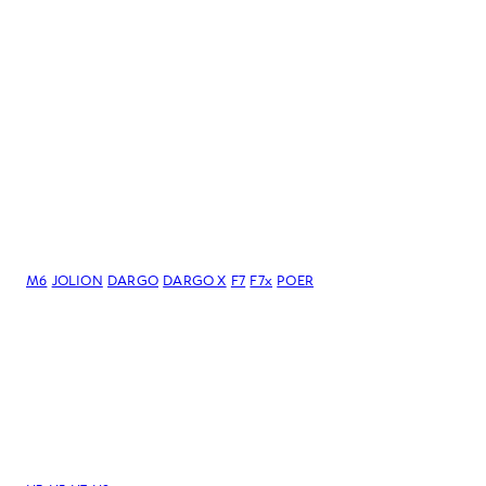
M6
JOLION
DARGO
DARGO Х
F7
F7x
POER