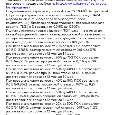
все условия кредита (займа) на
https://www.tbank.ru/loans/auto-
loan/programs/
Предложение по тарифному плану «Haval ОСОБЫЙ Экстра Haval
City» распространяется на новые автомобили Бренда HAVAL
модели Jolion 2025 и 2026 года производства (всех
комплектаций). Диапазон полной стоимости потребительского
кредита (ПСК) в % годовых от 0,015% до 12,507%.
Полная стоимость кредита (далее – ПСК) рассчитывается для
каждой процентной ставки. Размер процентной ставки зависит
от первоначального взноса и срока кредита. Срок кредита от 12
до 84 мес, при первоначальном взносе от 10% до 80%.
При первоначальном взносе от 70% до 80% ПСК составляет
0,015%- 3,705%, размер процентной ставки от 0,01% до 3,7% -
достигается при сроке от 12 мес. до 84 мес.
При первоначальном взносе от 60% до 70% ПСК составляет
0,015%-6,005%, размер процентной ставки от 0,01% до 6,0%
достигается при сроке от 12 мес. до 84 мес.
При первоначальном взносе от 50% до 60% ПСК составляет
0,015%-8,008%, размер процентной ставки от 0,01% до 8,0%
достигается при сроке от 12 мес. до 84 мес.
При первоначальном взносе от 40% до 50% ПСК составляет
0,015%-9,204%, размер процентной ставки от 0,01% до 9,2%
достигается при сроке от 12 мес. до 84 мес.
При первоначальном взносе от 30% до 40% ПСК составляет
0,015%-10,304%, размер процентной ставки от 0,01% до 10,3%
достигается при сроке от 12 мес. до 84 мес.
При первоначальном взносе от 20% до 30% ПСК составляет
0,015%-11,204%, размер процентной ставки от 0,01% до 11,2%
достигается при сроке от 12 мес. до 84 мес.