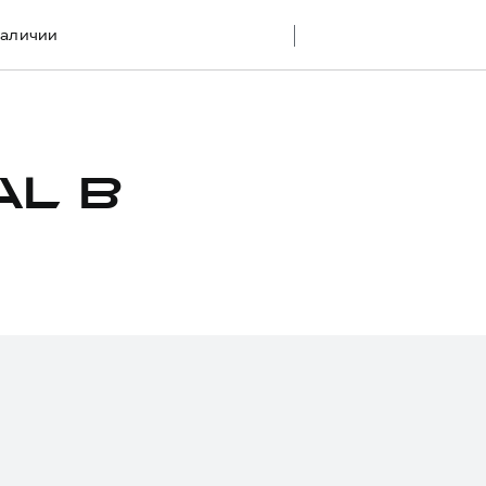
наличии
L В