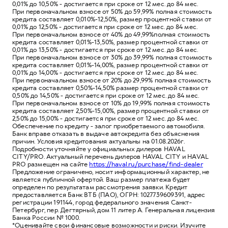
0,01% до 10,50% - достигается при сроке от 12 мес. до 84 мес.
При первоначальном взносе от 50% до 59,99% полная стоимость
кредита составляет 0,010%-12,50%, размер процентной ставки от
0,01% до 12,50% - достигается при сроке от 12 мес. до 84 мес.
При первоначальном взносе от 40% до 49,99%полная стоимость
кредита составляет 0,01%-13,50%, размер процентной ставки от
0,01% до 13,50% - достигается при сроке от 12 мес. до 84 мес.
При первоначальном взносе от 30% до 39,99% полная стоимость
кредита составляет 0,01%-14,00%, размер процентной ставки от
0,01% до 14,00% - достигается при сроке от 12 мес. до 84 мес.
При первоначальном взносе от 20% до 29,99% полная стоимость
кредита составляет 0,50%-14,50% размер процентной ставки от
0,50% до 14,50% - достигается при сроке от 12 мес. до 84 мес.
При первоначальном взносе от 10% до 19,99% полная стоимость
кредита составляет 2,50%-15,00%, размер процентной ставки от
2,50% до 15,00% - достигается при сроке от 12 мес. до 84 мес.
Обеспечение по кредиту - залог приобретаемого автомобиля.
Банк вправе отказать в выдаче автокредита без объяснения
причин. Условия кредитования актуальны на 01.08.2026г.
Подробности уточняйте у официальных дилеров HAVAL
CITY/PRO. Актуальный перечень дилеров HAVAL CITY и HAVAL
PRO размещен на сайте
https://haval.ru/purchase/find-dealer
Предложение ограничено, носит информационный характер, не
является публичной офертой. Ваш размер платежа будет
определен по результатам рассмотрения заявки. Кредит
предоставляется Банк ВТБ (ПАО), ОГРН: 1027739609391, адрес
регистрации 191144, город федерального значения Санкт-
Петербург, пер. Дегтярный, дом 11 литер А. Генеральная лицензия
Банка России № 1000.
*Оценивайте свои финансовые возможности и риски. Изучите