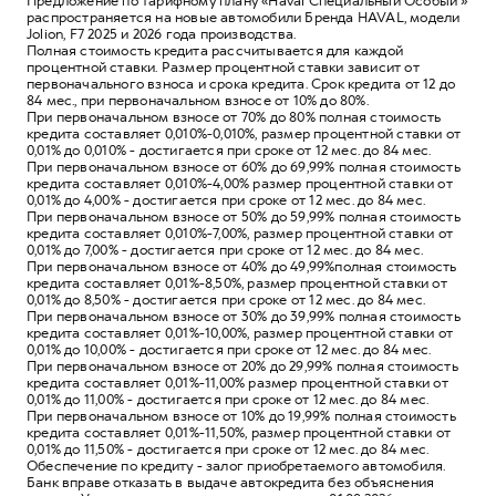
Предложение по тарифному плану «Haval Специальный Особый¹»
распространяется на новые автомобили Бренда HAVAL, модели
Jolion, F7 2025 и 2026 года производства.
Полная стоимость кредита рассчитывается для каждой
процентной ставки. Размер процентной ставки зависит от
первоначального взноса и срока кредита. Срок кредита от 12 до
84 мес., при первоначальном взносе от 10% до 80%.
При первоначальном взносе от 70% до 80% полная стоимость
кредита составляет 0,010%-0,010%, размер процентной ставки от
0,01% до 0,010% - достигается при сроке от 12 мес. до 84 мес.
При первоначальном взносе от 60% до 69,99% полная стоимость
кредита составляет 0,010%-4,00% размер процентной ставки от
0,01% до 4,00% - достигается при сроке от 12 мес. до 84 мес.
При первоначальном взносе от 50% до 59,99% полная стоимость
кредита составляет 0,010%-7,00%, размер процентной ставки от
0,01% до 7,00% - достигается при сроке от 12 мес. до 84 мес.
При первоначальном взносе от 40% до 49,99%полная стоимость
кредита составляет 0,01%-8,50%, размер процентной ставки от
0,01% до 8,50% - достигается при сроке от 12 мес. до 84 мес.
При первоначальном взносе от 30% до 39,99% полная стоимость
кредита составляет 0,01%-10,00%, размер процентной ставки от
0,01% до 10,00% - достигается при сроке от 12 мес. до 84 мес.
При первоначальном взносе от 20% до 29,99% полная стоимость
кредита составляет 0,01%-11,00% размер процентной ставки от
0,01% до 11,00% - достигается при сроке от 12 мес. до 84 мес.
При первоначальном взносе от 10% до 19,99% полная стоимость
кредита составляет 0,01%-11,50%, размер процентной ставки от
0,01% до 11,50% - достигается при сроке от 12 мес. до 84 мес.
Обеспечение по кредиту - залог приобретаемого автомобиля.
Банк вправе отказать в выдаче автокредита без объяснения