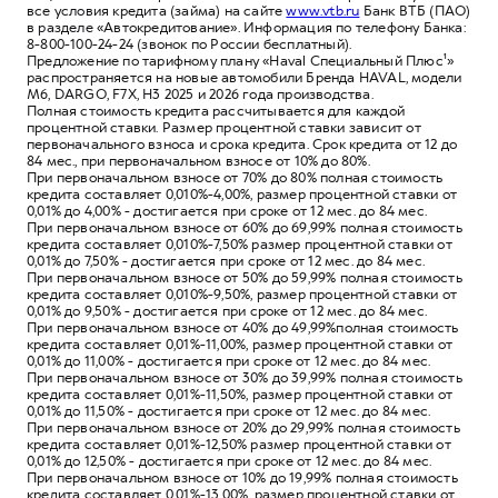
все условия кредита (займа) на сайте
www.vtb.ru
Банк ВТБ (ПАО)
в разделе «Автокредитование». Информация по телефону Банка:
8-800-100-24-24 (звонок по России бесплатный).
Предложение по тарифному плану «Haval Специальный Плюс¹»
распространяется на новые автомобили Бренда HAVAL, модели
M6, DARGO, F7X, Н3 2025 и 2026 года производства.
Полная стоимость кредита рассчитывается для каждой
процентной ставки. Размер процентной ставки зависит от
первоначального взноса и срока кредита. Срок кредита от 12 до
84 мес., при первоначальном взносе от 10% до 80%.
При первоначальном взносе от 70% до 80% полная стоимость
кредита составляет 0,010%-4,00%, размер процентной ставки от
0,01% до 4,00% - достигается при сроке от 12 мес. до 84 мес.
При первоначальном взносе от 60% до 69,99% полная стоимость
кредита составляет 0,010%-7,50% размер процентной ставки от
0,01% до 7,50% - достигается при сроке от 12 мес. до 84 мес.
При первоначальном взносе от 50% до 59,99% полная стоимость
кредита составляет 0,010%-9,50%, размер процентной ставки от
0,01% до 9,50% - достигается при сроке от 12 мес. до 84 мес.
При первоначальном взносе от 40% до 49,99%полная стоимость
кредита составляет 0,01%-11,00%, размер процентной ставки от
0,01% до 11,00% - достигается при сроке от 12 мес. до 84 мес.
При первоначальном взносе от 30% до 39,99% полная стоимость
кредита составляет 0,01%-11,50%, размер процентной ставки от
0,01% до 11,50% - достигается при сроке от 12 мес. до 84 мес.
При первоначальном взносе от 20% до 29,99% полная стоимость
кредита составляет 0,01%-12,50% размер процентной ставки от
0,01% до 12,50% - достигается при сроке от 12 мес. до 84 мес.
При первоначальном взносе от 10% до 19,99% полная стоимость
кредита составляет 0,01%-13,00%, размер процентной ставки от