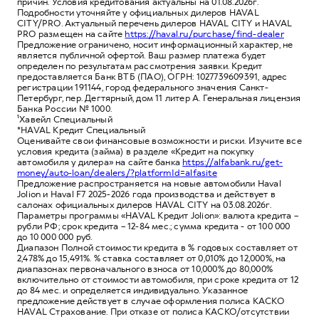
причин. Условия кредитования актуальны на 01.08.2026г.
Подробности уточняйте у официальных дилеров HAVAL
CITY/PRO. Актуальный перечень дилеров HAVAL CITY и HAVAL
PRO размещен на сайте
https://haval.ru/purchase/find-dealer
Предложение ограничено, носит информационный характер, не
является публичной офертой. Ваш размер платежа будет
определен по результатам рассмотрения заявки. Кредит
предоставляется Банк ВТБ (ПАО), ОГРН: 1027739609391, адрес
регистрации 191144, город федерального значения Санкт-
Петербург, пер. Дегтярный, дом 11 литер А. Генеральная лицензия
Банка России № 1000.
¹Хавейл Специальный
*HAVAL Кредит Специальный
Оценивайте свои финансовые возможности и риски. Изучите все
условия кредита (займа) в разделе «Кредит на покупку
автомобиля у дилера» на сайте банка
https://alfabank.ru/get-
money/auto-loan/dealers/?platformId=alfasite
Предложение распространяется на новые автомобили Haval
Jolion и Haval F7 2025-2026 года производства и действует в
салонах официальных дилеров HAVAL CITY на 03.08.2026г.
Параметры программы «HAVAL Кредит Jolion»: валюта кредита –
рубли РФ; срок кредита – 12-84 мес.; сумма кредита - от 100 000
до 10 000 000 руб.
Диапазон Полной стоимости кредита в % годовых составляет от
2,478% до 15,491%. % ставка составляет от 0,010% до 12,000%, на
диапазонах первоначального взноса от 10,000% до 80,000%
включительно от стоимости автомобиля, при сроке кредита от 12
до 84 мес. и определяется индивидуально. Указанное
предложение действует в случае оформления полиса КАСКО
HAVAL Страхование. При отказе от полиса КАСКО/отсутствии