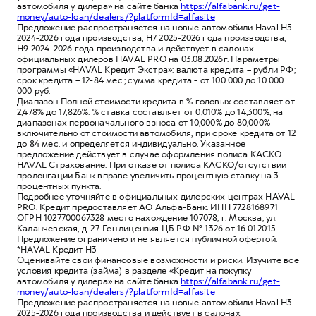
автомобиля у дилера» на сайте банка
https://alfabank.ru/get-
money/auto-loan/dealers/?platformId=alfasite
Предложение распространяется на новые автомобили Haval H5
2024-2026 года производства, H7 2025-2026 года производства,
H9 2024-2026 года производства и действует в салонах
официальных дилеров HAVAL PRO на 03.08.2026г. Параметры
программы «HAVAL Кредит Экстра»: валюта кредита – рубли РФ;
срок кредита – 12-84 мес.; сумма кредита - от 100 000 до 10 000
000 руб.
Диапазон Полной стоимости кредита в % годовых составляет от
2,478% до 17,826%. % ставка составляет от 0,010% до 14,300%, на
диапазонах первоначального взноса от 10,000% до 80,000%
включительно от стоимости автомобиля, при сроке кредита от 12
до 84 мес. и определяется индивидуально. Указанное
предложение действует в случае оформления полиса КАСКО
HAVAL Страхование. При отказе от полиса КАСКО/отсутствии
пролонгации Банк вправе увеличить процентную ставку на 3
процентных пункта.
Подробнее уточняйте в официальных дилерских центрах HAVAL
PRO. Кредит предоставляет АО Альфа-Банк. ИНН 7728168971
ОГРН 1027700067328 место нахождение 107078, г. Москва, ул.
Каланчевская, д. 27. Ген.лицензия ЦБ РФ № 1326 от 16.01.2015.
Предложение ограничено и не является публичной офертой.
*HAVAL Кредит H3
Оценивайте свои финансовые возможности и риски. Изучите все
условия кредита (займа) в разделе «Кредит на покупку
автомобиля у дилера» на сайте банка
https://alfabank.ru/get-
money/auto-loan/dealers/?platformId=alfasite
Предложение распространяется на новые автомобили Haval H3
2025-2026 года производства и действует в салонах