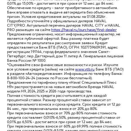
0,01% до 13,00% - достигается при сроке от 12 мес. до 84 мес.
Обеспечение по кредиту - залог приобретаемого автомобиля.
Банк вправе отказать в выдаче автокредита без объяснения
причин. Условия кредитования актуальны на 01.08.2026г.
Подробности уточняйте у официальных дилеров HAVAL
CITY/PRO. Актуальный перечень дилеров HAVAL CITY и HAVAL
PRO размещен на сайте
https://haval.ru/purchase/find-dealer
Предложение ограничено, носит информационный характер, не
является публичной офертой. Ваш размер платежа будет
определен по результатам рассмотрения заявки. Кредит
предоставляется Банк ВТБ (ПАО), ОГРН: 1027739609391, адрес
регистрации 191144, город федерального значения Санкт-
Петербург, пер. Дегтярный, дом 11 литер А. Генеральная лицензия
Банка России № 1000.
*Оценивайте свои финансовые возможности и риски. Изучите
все условия кредита (займа) на сайте
www.vtb.ru
Банк ВТБ (ПАО)
в разделе «Автокредитование». Информация по телефону Банка:
8-800-100-24-24 (звонок по России бесплатный).
Предложение по тарифному плану «Haval Специальный Плюс
H9» распространяется на новые автомобили Бренда HAVAL
модели H9, 2024, 2025 и 2026 года производства.
Полная стоимость кредита рассчитывается для каждой
процентной ставки. Размер процентной ставки зависит от
первоначального взноса и срока кредита. Срок кредита от 12 до
84 мес., при первоначальном взносе от 20% до 80%.
При первоначальном взносе от 70% до 80% полная стоимость
кредита составляет 0,010%-6,50%, размер процентной ставки от
0,01% до 6,50% - достигается при сроке от 12 мес. до 84 мес.
При первоначальном взносе от 60% до 69,99% полная стоимость
кредита составляет 0,01%-9,50%, размер процентной ставки от