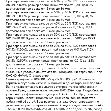
При первоначальном взносе от 60% до 70% ПСК составляет
0,015%-6,005%, размер процентной ставки от 0,01% до 6,0%
достигается при сроке от 12 мес. до 84 мес.
При первоначальном взносе от 50% до 60% ПСК составляет
0,015%-8,008%, размер процентной ставки от 0,01% до 8,0%
достигается при сроке от 12 мес. до 84 мес.
При первоначальном взносе от 40% до 50% ПСК составляет
0,015%-9,204%, размер процентной ставки от 0,01% до 9,2%
достигается при сроке от 12 мес. до 84 мес.
При первоначальном взносе от 30% до 40% ПСК составляет
0,015%-10,304%, размер процентной ставки от 0,01% до 10,3%
достигается при сроке от 12 мес. до 84 мес.
При первоначальном взносе от 20% до 30% ПСК составляет
0,015%-11,204%, размер процентной ставки от 0,01% до 11,2%
достигается при сроке от 12 мес. до 84 мес.
При первоначальном взносе от 10% до 20% ПСК составляет
0,015%-12,507%, размер процентной ставки от 0,01% до 12,5%
достигается при сроке от 12 мес. до 84 мес.
Обеспечение по кредиту — залог приобретаемого автомобиля.
Указанные условия действуют при оформлении страхования по
КАСКО HAVAL Страхование.
Сумма кредита от 100 000 руб. до 12 000 000 руб. Условия и
тарифы могут быть изменены банком в одностороннем порядке.
Банк вправе отказать в выдаче автокредита без объяснения
причин. Предложение актуально на 16.05.2026 года. Подробности
уточняйте у официальных дилеров HAVAL CITY. Предложение
ограничено, носит информационный характер, не является
публичной офертой. Ваш размер платежа будет определен по
результатам рассмотрения заявки. Кредит предоставляется АО
ТБанк, ОГРН 1027739642281 ИНН 7710140679, адрес: 127287, город