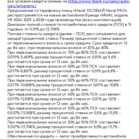
все условия кредита (займа) на
https://www.tbank.ru/loans/auto-
loan/programs/
Предложение по тарифному плану «Haval ОСОБЫЙ Haval PRO»
распространяется на новые автомобили Бренда HAVAL модель
Н9 2024, 2025 и 2026 года производства (всех комплектаций).
Диапазон полной стоимости потребительского кредита (ПСК) в %
годовых от 0,01% до 13,708%.
Полная стоимость кредита (далее – ПСК) рассчитывается для
каждой процентной ставки. Размер процентной ставки зависит
от первоначального взноса и срока кредита. Срок кредита от 12
до 84 мес., при первоначальном взносе от 20% до 80%.
При первоначальном взносе от 70% до 80% ПСК составляет
0,015%-5,609%, размер процентной ставки от 0,01% до 5,6% -
достигается при сроке от 12 мес. до 84 мес.
При первоначальном взносе от 60% до 70% ПСК составляет
0,017%-8,807%, размер процентной ставки от 0,01% до 8,8% -
достигается при сроке от 12 мес. до 84 мес.
При первоначальном взносе от 50% до 60% ПСК составляет
0,017%-10,808%, размер процентной ставки от 0,01% до 10,8% -
достигается при сроке от 12 мес. до 84 мес.
При первоначальном взносе от 40% до 50% ПСК составляет
0,017%-12,108%, размер процентной ставки от 0,01% до 12,1% -
достигается при сроке от 12 мес. до 84 мес.
При первоначальном взносе от 30% до 40% ПСК составляет
0,507%-13,008%, размер процентной ставки от 0,5% до 13,0% -
достигается при сроке от 12 мес. до 84 мес.
При первоначальном взносе от 20% до 30% ПСК составляет
3,007%-13,708%, размер процентной ставки от 3,0% до 13,7% -
достигается при сроке от 12 мес. до 84 мес.
Обеспечение по кредиту — залог приобретаемого автомобиля.