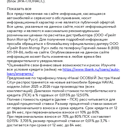
(блок ЭРА-ГЛОНАСС).
Показать все
Вся представленная на сайте информация, касающаяся
автомобилей и сервисного обслуживания, носит
информационный характер и не является публичной офертой.
Все цены, указанные на данном сайте, носят информационный
характер и являются максимально рекомендуемыми
розничными ценами по расчетам дистрибьютора (ООО «Грейт
Волл Мотор Рус»). Для получения подробной информации
просьба обращаться к ближайшему официальному дилеру ООО
«Грейт Волл Мотор Рус» либо по телефону Горячей линии 8 (800)
511-59-86, либо на сайте. Опубликованная на данном сайте
информация может быть изменена в любое время без
предварительного уведомления.
*Оценивайте свои финансовые возможности и риски. Изучите
все условия кредита (займа) на
https://www.tbank.ru/loans/auto-
loan/programs/
Предложение по тарифному плану «Haval ОСОБЫЙ Экстра Haval
City» распространяется на новые автомобили Бренда HAVAL
модели Jolion 2025 и 2026 года производства (всех
комплектаций). Диапазон полной стоимости потребительского
кредита (ПСК) в % годовых от 0,015% до 12,507%.
Полная стоимость кредита (далее – ПСК) рассчитывается для
каждой процентной ставки. Размер процентной ставки зависит
от первоначального взноса и срока кредита. Срок кредита от 12
до 84 мес, при первоначальном взносе от 10% до 80%.
При первоначальном взносе от 70% до 80% ПСК составляет
0,015%- 3,705%, размер процентной ставки от 0,01% до 3,7% -
достигается при сроке от 12 мес. до 84 мес.