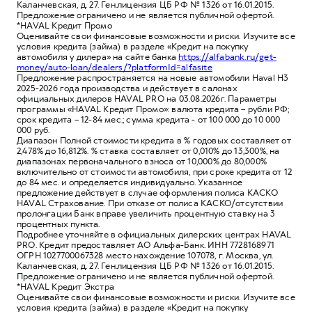
Каланчевская, д. 27. Ген.лицензия ЦБ РФ № 1326 от 16.01.2015.
Предложение ограничено и не является публичной офертой.
*HAVAL Кредит Промо
Оценивайте свои финансовые возможности и риски. Изучите все
условия кредита (займа) в разделе «Кредит на покупку
автомобиля у дилера» на сайте банка
https://alfabank.ru/get-
money/auto-loan/dealers/?platformId=alfasite
Предложение распространяется на новые автомобили Haval H3
2025-2026 года производства и действует в салонах
официальных дилеров HAVAL PRO на 03.08.2026г. Параметры
программы «HAVAL Кредит Промо»: валюта кредита – рубли РФ;
срок кредита – 12-84 мес.; сумма кредита - от 100 000 до 10 000
000 руб.
Диапазон Полной стоимости кредита в % годовых составляет от
2,478% до 16,812%. % ставка составляет от 0,010% до 13,300%, на
диапазонах первоначального взноса от 10,000% до 80,000%
включительно от стоимости автомобиля, при сроке кредита от 12
до 84 мес. и определяется индивидуально. Указанное
предложение действует в случае оформления полиса КАСКО
HAVAL Страхование. При отказе от полиса КАСКО/отсутствии
пролонгации Банк вправе увеличить процентную ставку на 3
процентных пункта.
Подробнее уточняйте в официальных дилерских центрах HAVAL
PRO. Кредит предоставляет АО Альфа-Банк. ИНН 7728168971
ОГРН 1027700067328 место нахождение 107078, г. Москва, ул.
Каланчевская, д. 27. Ген.лицензия ЦБ РФ № 1326 от 16.01.2015.
Предложение ограничено и не является публичной офертой.
*HAVAL Кредит Экстра
Оценивайте свои финансовые возможности и риски. Изучите все
условия кредита (займа) в разделе «Кредит на покупку