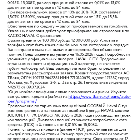
0,015%-13,008%, размер процентной ставки от 0,01% до 13,0%
достигается при сроке от 12 мес. до 84 мес.
При первоначальном взносе от 10% до 20% ПСК составляет
1,307%-13,509%, размер процентной ставки от 1,3% до 13,5%
достигается при сроке от 12 мес. до 84 мес.
Обеспечение по кредиту — залог приобретаемого автомобиля.
Указанные условия действуют при оформлении страхования по
КАСКО HAVAL Страхование.
Сумма кредита от 100 000 руб. до 12 000 000 руб. Условия и
тарифы могут быть изменены банком в одностороннем порядке.
Банк вправе отказать в выдаче автокредита без объяснения
причин. Предложение актуально на 16.05.2026 года. Подробности
уточняйте у официальных дилеров HAVAL CITY. Предложение
ограничено, носит информационный характер, не является
публичной офертой. Ваш размер платежа будет определен по
результатам рассмотрения заявки. Кредит предоставляется АО
ТБанк, ОГРН 1027739642281 ИНН 7710140679, адрес: 127287, город
Москва, ул. Хуторская 2-Я, д. 38а стр. 26. Генеральная лицензия
№2673 от 09.07.2024.
*Оценивайте свои финансовые возможности и риски. Изучите
все условия кредита (займа) на
https://www.tbank.ru/loans/auto-
loan/programs/
Предложение по тарифному плану «Haval ОСОБЫЙ Haval City»
распространяется на новые автомобили Бренда HAVAL модели
JOLION, F7, F7X, DARGO, M6 2025 и 2026 года производства (всех
комплектаций). Диапазон полной стоимости потребительского
кредита (ПСК) в % годовых от 0,015% до 15,808%.
Полная стоимость кредита (далее – ПСК) рассчитывается для
каждой процентной ставки. Размер процентной ставки зависит
от первоначального взноса и срока кредита. Срок кредита от 12