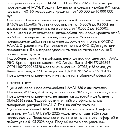
официальных дилеров HAVAL PRO на 03.08.2026г. Параметры
программы «HAVAL Кредит H3»: валюта кредита – рубли РФ; срок
кредита – 48-60 мес.; сумма кредита - от 100 000 до 10 000 000
руб.
Диапазон Полной стоимости кредита в % годовых составляет от
8,736% до 13,360%. % ставка составляет от 6,800% до 9,900%, на
диапазонах первоначального взноса от 10,000% до 80,000%
включительно от стоимости автомобиля, при сроке кредита от 48
до 60 мес. и определяется индивидуально Указанное
предложение действует в случае оформления полиса КАСКО
HAVAL Страхование. При отказе от полиса КАСКО/отсутствии
пролонгации Банк вправе увеличить процентную ставку на 3
процентных пункта.
Подробнее уточняйте в официальных дилерских центрах HAVAL
PRO. Кредит предоставляет АО Альфа-Банк. ИНН 7728168971
ОГРН 1027700067328 место нахождение 107078, г. Москва, ул.
Каланчевская, д. 27. Ген.лицензия ЦБ РФ № 1326 от 16.01.2015.
Предложение ограничено и не является публичной офертой.
Показать все
*Цена обновленного автомобиля HAVAL M6 с двигателем
Оптимум, MT 143, 2026 модельного года 2026 года производства.
Предложение ограничено, не является офертой и действует с
01.04.2026 года. Подробности уточняйте в официальных
дилерских центрах HAVAL CITY и на сайте haval.ru.
*Цена автомобиля HAVAL JOLION в комплектации Комфорт с
двигателем 1.5Т, MT, 2WD, 2026 модельного года, 2026 года
производства. Предложение ограничено, не является офертой и
действует с 01.03.2026 года. Подробности о специальном
предложении уточняйте в официальных дилерских центрах