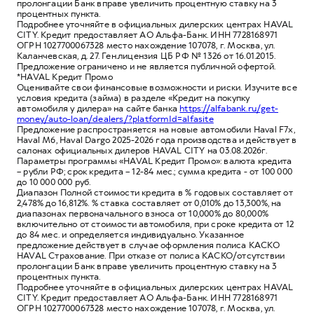
пролонгации Банк вправе увеличить процентную ставку на 3
процентных пункта.
Подробнее уточняйте в официальных дилерских центрах HAVAL
CITY. Кредит предоставляет АО Альфа-Банк. ИНН 7728168971
ОГРН 1027700067328 место нахождение 107078, г. Москва, ул.
Каланчевская, д. 27. Ген.лицензия ЦБ РФ № 1326 от 16.01.2015.
Предложение ограничено и не является публичной офертой.
*HAVAL Кредит Промо
Оценивайте свои финансовые возможности и риски. Изучите все
условия кредита (займа) в разделе «Кредит на покупку
автомобиля у дилера» на сайте банка
https://alfabank.ru/get-
money/auto-loan/dealers/?platformId=alfasite
Предложение распространяется на новые автомобили Haval F7x,
Haval M6, Haval Dargo 2025-2026 года производства и действует в
салонах официальных дилеров HAVAL CITY на 03.08.2026г.
Параметры программы «HAVAL Кредит Промо»: валюта кредита
– рубли РФ; срок кредита – 12-84 мес.; сумма кредита - от 100 000
до 10 000 000 руб.
Диапазон Полной стоимости кредита в % годовых составляет от
2,478% до 16,812%. % ставка составляет от 0,010% до 13,300%, на
диапазонах первоначального взноса от 10,000% до 80,000%
включительно от стоимости автомобиля, при сроке кредита от 12
до 84 мес. и определяется индивидуально. Указанное
предложение действует в случае оформления полиса КАСКО
HAVAL Страхование. При отказе от полиса КАСКО/отсутствии
пролонгации Банк вправе увеличить процентную ставку на 3
процентных пункта.
Подробнее уточняйте в официальных дилерских центрах HAVAL
CITY. Кредит предоставляет АО Альфа-Банк. ИНН 7728168971
ОГРН 1027700067328 место нахождение 107078, г. Москва, ул.