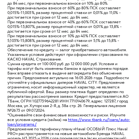
до 84 мес, при первоначальном взносе от 10% до 80%.
При первоначальном взносе от 60% до 80% ПСК составляет
0,015%-11,003%, размер процентной ставки от 0,01% до 11,0% -
достигается при сроке от 12 мес. до 84 мес.
При первоначальном взносе от 40% до 60% ПСК составляет
0,015%-13,807%, размер процентной ставки от 0,01% до 13,8% -
достигается при сроке от 12 мес. до 84 мес.
При первоначальном взносе от 10% до 40% ПСК составляет
5,103%-15,808%, размер процентной ставки от 5,1% до 15,8% -
достигается при сроке от 12 мес. до 84 мес.
Обеспечение по кредиту — залог приобретаемого автомобиля.
Указанные условия действуют при оформлении страхования по
КАСКО HAVAL Страхование.
Сумма кредита от 100 000 руб. до 12 000 000 руб. Условия и
тарифы могут быть изменены банком в одностороннем порядке.
Банк вправе отказать в выдаче автокредита без объяснения
причин. Предложение актуально на 16.05.2026 года. Подробности
уточняйте у официальных дилеров HAVAL CITY. Предложение
ограничено, носит информационный характер, не является
публичной офертой. Ваш размер платежа будет определен по
результатам рассмотрения заявки. Кредит предоставляется АО
ТБанк, ОГРН 1027739642281 ИНН 7710140679, адрес: 127287, город
Москва, ул. Хуторская 2-Я, д. 38а стр. 26. Генеральная лицензия
№2673 от 09.07.2024.
*Оценивайте свои финансовые возможности и риски. Изучите
все условия кредита (займа) на
https://www.tbank.ru/loans/auto-
loan/programs/
Предложение по тарифному плану «Haval ОСОБЫЙ Плюс Haval
PRO» распространяется на новые автомобили Бренда HAVAL
модель H3 2025 и 2026 года производства (всех комплектаций).