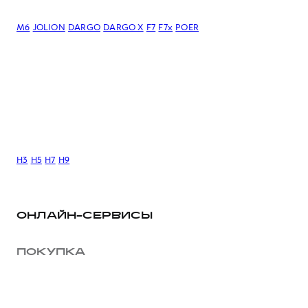
M6
JOLION
DARGO
DARGO Х
F7
F7x
POER
H3
H5
H7
H9
ОНЛАЙН-СЕРВИСЫ
ПОКУПКА