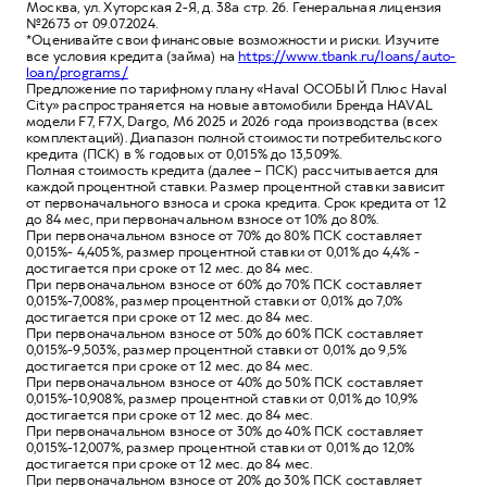
Москва, ул. Хуторская 2-Я, д. 38а стр. 26. Генеральная лицензия
№2673 от 09.07.2024.
*Оценивайте свои финансовые возможности и риски. Изучите
все условия кредита (займа) на
https://www.tbank.ru/loans/auto-
loan/programs/
Предложение по тарифному плану «Haval ОСОБЫЙ Плюс Haval
City» распространяется на новые автомобили Бренда HAVAL
модели F7, F7X, Dargo, M6 2025 и 2026 года производства (всех
комплектаций). Диапазон полной стоимости потребительского
кредита (ПСК) в % годовых от 0,015% до 13,509%.
Полная стоимость кредита (далее – ПСК) рассчитывается для
каждой процентной ставки. Размер процентной ставки зависит
от первоначального взноса и срока кредита. Срок кредита от 12
до 84 мес, при первоначальном взносе от 10% до 80%.
При первоначальном взносе от 70% до 80% ПСК составляет
0,015%- 4,405%, размер процентной ставки от 0,01% до 4,4% -
достигается при сроке от 12 мес. до 84 мес.
При первоначальном взносе от 60% до 70% ПСК составляет
0,015%-7,008%, размер процентной ставки от 0,01% до 7,0%
достигается при сроке от 12 мес. до 84 мес.
При первоначальном взносе от 50% до 60% ПСК составляет
0,015%-9,503%, размер процентной ставки от 0,01% до 9,5%
достигается при сроке от 12 мес. до 84 мес.
При первоначальном взносе от 40% до 50% ПСК составляет
0,015%-10,908%, размер процентной ставки от 0,01% до 10,9%
достигается при сроке от 12 мес. до 84 мес.
При первоначальном взносе от 30% до 40% ПСК составляет
0,015%-12,007%, размер процентной ставки от 0,01% до 12,0%
достигается при сроке от 12 мес. до 84 мес.
При первоначальном взносе от 20% до 30% ПСК составляет