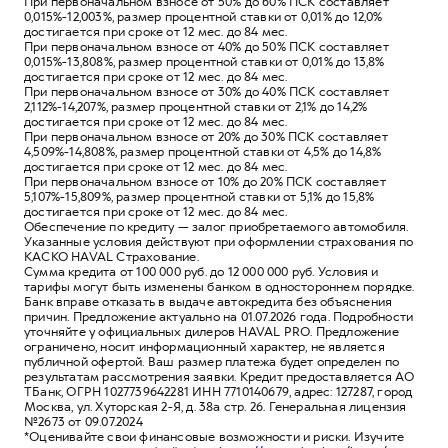
При первоначальном взносе от 50% до 60% ПСК составляет
0,015%-12,003%, размер процентной ставки от 0,01% до 12,0%
достигается при сроке от 12 мес. до 84 мес.
При первоначальном взносе от 40% до 50% ПСК составляет
0,015%-13,808%, размер процентной ставки от 0,01% до 13,8%
достигается при сроке от 12 мес. до 84 мес.
При первоначальном взносе от 30% до 40% ПСК составляет
2,112%-14,207%, размер процентной ставки от 2,1% до 14,2%
достигается при сроке от 12 мес. до 84 мес.
При первоначальном взносе от 20% до 30% ПСК составляет
4,509%-14,808%, размер процентной ставки от 4,5% до 14,8%
достигается при сроке от 12 мес. до 84 мес.
При первоначальном взносе от 10% до 20% ПСК составляет
5,107%-15,809%, размер процентной ставки от 5,1% до 15,8%
достигается при сроке от 12 мес. до 84 мес.
Обеспечение по кредиту — залог приобретаемого автомобиля.
Указанные условия действуют при оформлении страхования по
КАСКО HAVAL Страхование.
Сумма кредита от 100 000 руб. до 12 000 000 руб. Условия и
тарифы могут быть изменены банком в одностороннем порядке.
Банк вправе отказать в выдаче автокредита без объяснения
причин. Предложение актуально на 01.07.2026 года. Подробности
уточняйте у официальных дилеров HAVAL PRO. Предложение
ограничено, носит информационный характер, не является
публичной офертой. Ваш размер платежа будет определен по
результатам рассмотрения заявки. Кредит предоставляется АО
ТБанк, ОГРН 1027739642281 ИНН 7710140679, адрес: 127287, город
Москва, ул. Хуторская 2-Я, д. 38а стр. 26. Генеральная лицензия
№2673 от 09.07.2024
*Оценивайте свои финансовые возможности и риски. Изучите