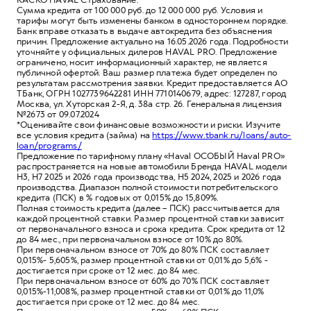
Сумма кредита от 100 000 руб. до 12 000 000 руб. Условия и
тарифы могут быть изменены банком в одностороннем порядке.
Банк вправе отказать в выдаче автокредита без объяснения
причин. Предложение актуально на 16.05.2026 года. Подробности
уточняйте у официальных дилеров HAVAL PRO. Предложение
ограничено, носит информационный характер, не является
публичной офертой. Ваш размер платежа будет определен по
результатам рассмотрения заявки. Кредит предоставляется АО
ТБанк, ОГРН 1027739642281 ИНН 7710140679, адрес: 127287, город
Москва, ул. Хуторская 2-Я, д. 38а стр. 26. Генеральная лицензия
№2673 от 09.07.2024
*Оценивайте свои финансовые возможности и риски. Изучите
все условия кредита (займа) на
https://www.tbank.ru/loans/auto-
loan/programs/
Предложение по тарифному плану «Haval ОСОБЫЙ Haval PRO»
распространяется на новые автомобили Бренда HAVAL модели
Н3, Н7 2025 и 2026 года производства, Н5 2024, 2025 и 2026 года
производства. Диапазон полной стоимости потребительского
кредита (ПСК) в % годовых от 0,015% до 15,809%.
Полная стоимость кредита (далее – ПСК) рассчитывается для
каждой процентной ставки. Размер процентной ставки зависит
от первоначального взноса и срока кредита. Срок кредита от 12
до 84 мес., при первоначальном взносе от 10% до 80%.
При первоначальном взносе от 70% до 80% ПСК составляет
0,015%- 5,605%, размер процентной ставки от 0,01% до 5,6% -
достигается при сроке от 12 мес. до 84 мес.
При первоначальном взносе от 60% до 70% ПСК составляет
0,015%-11,008%, размер процентной ставки от 0,01% до 11,0%
достигается при сроке от 12 мес. до 84 мес.