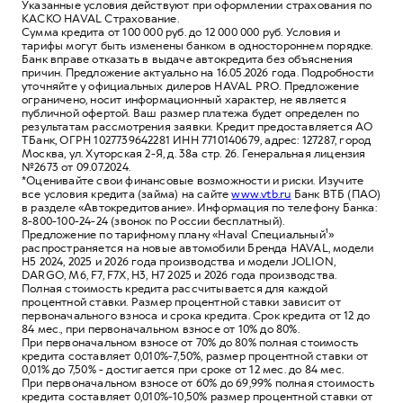
Указанные условия действуют при оформлении страхования по
КАСКО HAVAL Страхование.
Сумма кредита от 100 000 руб. до 12 000 000 руб. Условия и
тарифы могут быть изменены банком в одностороннем порядке.
Банк вправе отказать в выдаче автокредита без объяснения
причин. Предложение актуально на 16.05.2026 года. Подробности
уточняйте у официальных дилеров HAVAL PRO. Предложение
ограничено, носит информационный характер, не является
публичной офертой. Ваш размер платежа будет определен по
результатам рассмотрения заявки. Кредит предоставляется АО
ТБанк, ОГРН 1027739642281 ИНН 7710140679, адрес: 127287, город
Москва, ул. Хуторская 2-Я, д. 38а стр. 26. Генеральная лицензия
№2673 от 09.07.2024.
*Оценивайте свои финансовые возможности и риски. Изучите
все условия кредита (займа) на сайте
www.vtb.ru
Банк ВТБ (ПАО)
в разделе «Автокредитование». Информация по телефону Банка:
8-800-100-24-24 (звонок по России бесплатный).
Предложение по тарифному плану «Haval Специальный¹»
распространяется на новые автомобили Бренда HAVAL, модели
Н5 2024, 2025 и 2026 года производства и модели JOLION,
DARGO, M6, F7, F7X, Н3, Н7 2025 и 2026 года производства.
Полная стоимость кредита рассчитывается для каждой
процентной ставки. Размер процентной ставки зависит от
первоначального взноса и срока кредита. Срок кредита от 12 до
84 мес., при первоначальном взносе от 10% до 80%.
При первоначальном взносе от 70% до 80% полная стоимость
кредита составляет 0,010%-7,50%, размер процентной ставки от
0,01% до 7,50% - достигается при сроке от 12 мес. до 84 мес.
При первоначальном взносе от 60% до 69,99% полная стоимость
кредита составляет 0,010%-10,50% размер процентной ставки от