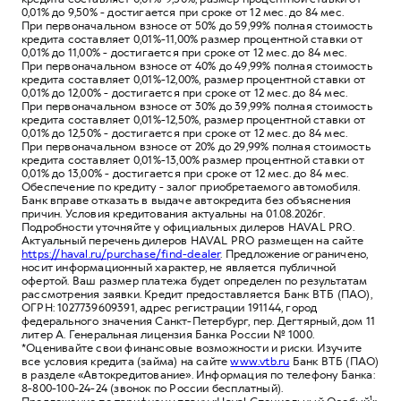
0,01% до 9,50% - достигается при сроке от 12 мес. до 84 мес.
При первоначальном взносе от 50% до 59,99% полная стоимость
кредита составляет 0,01%-11,00% размер процентной ставки от
0,01% до 11,00% - достигается при сроке от 12 мес. до 84 мес.
При первоначальном взносе от 40% до 49,99% полная стоимость
кредита составляет 0,01%-12,00%, размер процентной ставки от
0,01% до 12,00% - достигается при сроке от 12 мес. до 84 мес.
При первоначальном взносе от 30% до 39,99% полная стоимость
кредита составляет 0,01%-12,50%, размер процентной ставки от
0,01% до 12,50% - достигается при сроке от 12 мес. до 84 мес.
При первоначальном взносе от 20% до 29,99% полная стоимость
кредита составляет 0,01%-13,00% размер процентной ставки от
0,01% до 13,00% - достигается при сроке от 12 мес. до 84 мес.
Обеспечение по кредиту - залог приобретаемого автомобиля.
Банк вправе отказать в выдаче автокредита без объяснения
причин. Условия кредитования актуальны на 01.08.2026г.
Подробности уточняйте у официальных дилеров HAVAL PRO.
Актуальный перечень дилеров HAVAL PRO размещен на сайте
https://haval.ru/purchase/find-dealer
. Предложение ограничено,
носит информационный характер, не является публичной
офертой. Ваш размер платежа будет определен по результатам
рассмотрения заявки. Кредит предоставляется Банк ВТБ (ПАО),
ОГРН: 1027739609391, адрес регистрации 191144, город
федерального значения Санкт-Петербург, пер. Дегтярный, дом 11
литер А. Генеральная лицензия Банка России № 1000.
*Оценивайте свои финансовые возможности и риски. Изучите
все условия кредита (займа) на сайте
www.vtb.ru
Банк ВТБ (ПАО)
в разделе «Автокредитование». Информация по телефону Банка:
8-800-100-24-24 (звонок по России бесплатный).