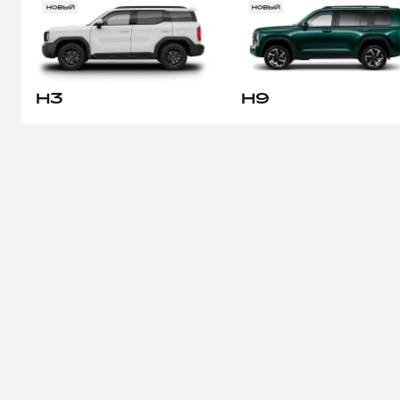
Оценить трейд-ин
Все о сервисе
Конфигуратор модели
Горячая линия
Горячая линия
8 (800) 511-59-86
H3
H9
8 (800) 511-59-86
DARGO
от 3 199 000 ₽