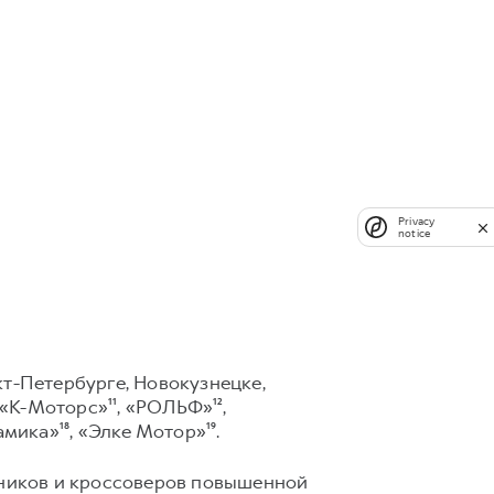
Privacy
notice
кт-Петербурге, Новокузнецке,
«К-Моторс»¹¹, «РОЛЬФ»¹²,
мика»¹⁸, «Элке Мотор»¹⁹.
ников и кроссоверов повышенной