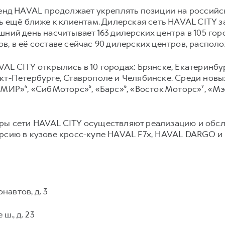
ренд HAVAL продолжает укреплять позиции на россий
сь ещё ближе к клиентам. Дилерская сеть HAVAL CITY 
шний день насчитывает 163 дилерских центра в 105 гор
, в её составе сейчас 90 дилерских центров, располо
AL CITY открылись в 10 городах: Брянске, Екатеринбу
кт-Петербурге, Ставрополе и Челябинске. Среди новых
 МИР»⁴, «СибМоторс»⁵, «Барс»⁶, «Восток Моторс»⁷, «М
ры сети HAVAL CITY осуществляют реализацию и обс
ерсию в кузове кросс-купе HAVAL F7x, HAVAL DARGO и
2
навтов, д. 3
ш., д. 23