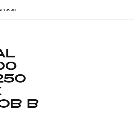
наличии
AL
00
250
Х
ОВ В