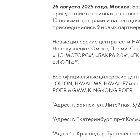
26 августа 2025 года, Москва
. Б
присутствие в регионах, становя
10 новыми центрами и на сегодня
присоединились 9 новых партнеров
Новые дилерские центры сети HAV
Новокузнецке, Омске, Перми, Сан
«ЦС-МОТОРС»², «БАКРА 2.0»³, «ГК
«ИЮЛЬ»¹⁰.
Все официальные дилерские цент
JOLION, HAVAL М6, HAVAL F7 и в
POER и GWM KINGKONG POER.
¹Адрес: г. Брянск, ул. Литейная, 3/
²Адрес: г. Екатеринбург, пр-т Космо
³Адрес: г. Краснодар, Тургеневское 