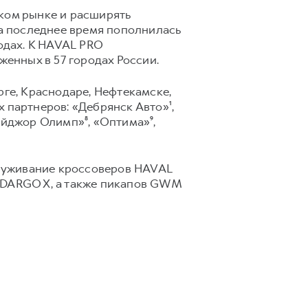
ском рынке и расширять
за последнее время пополнилась
одах. К HAVAL PRO
женных в 57 городах России.
рге, Краснодаре, Нефтекамске,
 партнеров: «Дебрянск Авто»¹,
эйджор Олимп»⁸, «Оптима»⁹,
луживание кроссоверов HAVAL
 DARGO X, а также пикапов GWM