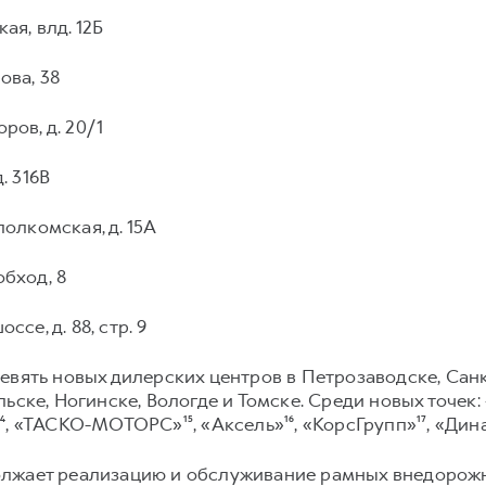
ая, влд. 12Б
ова, 38
ров, д. 20/1
. 316В
полкомская, д. 15А
обход, 8
ссе, д. 88, стр. 9
евять новых дилерских центров в Петрозаводске, Сан
ьске, Ногинске, Вологде и Томске. Среди новых точек: 
, «ТАСКО-МОТОРС»¹⁵, «Аксель»¹⁶, «КорсГрупп»¹⁷, «Дина
олжает реализацию и обслуживание рамных внедорож