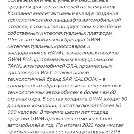
более экологичные, умные и безопасные
продукты для пользователей по всему миру.
Компания вносит активный вклад в создание
технологического ландшафта автомобильной
отрасли, в том числе посредством разработки
собственных интеллектуальных платформ.
Шесть автомобильных брендов GWM –
интеллектуальных кроссоверов и
внедорожников HAVAL, выносливых пикапов
GWM Pickup, премиальных внедорожников
TANK, электромобилей ORA, премиальных
кроссоверов WEY, а также новый
технологичный бренд SAR (SALOON) – в
совокупности образуют сегмент современных
технологичных автомобилей в более чем 60
странах мира. В состав холдинга GWM входят 80
дочерних компаний, а штат включает более 60
000 человек. В течение шести лет подряд
продажи GWM превышают отметку в 1 млн
автомобилей в год. По итогам 2022 года чистая
прибыль компании составила рекордные 20,6