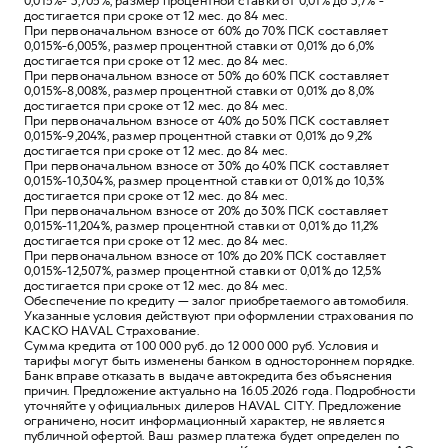
0,015%- 3,705%, размер процентной ставки от 0,01% до 3,7% -
достигается при сроке от 12 мес. до 84 мес.
При первоначальном взносе от 60% до 70% ПСК составляет
0,015%-6,005%, размер процентной ставки от 0,01% до 6,0%
достигается при сроке от 12 мес. до 84 мес.
При первоначальном взносе от 50% до 60% ПСК составляет
0,015%-8,008%, размер процентной ставки от 0,01% до 8,0%
достигается при сроке от 12 мес. до 84 мес.
При первоначальном взносе от 40% до 50% ПСК составляет
0,015%-9,204%, размер процентной ставки от 0,01% до 9,2%
достигается при сроке от 12 мес. до 84 мес.
При первоначальном взносе от 30% до 40% ПСК составляет
0,015%-10,304%, размер процентной ставки от 0,01% до 10,3%
достигается при сроке от 12 мес. до 84 мес.
При первоначальном взносе от 20% до 30% ПСК составляет
0,015%-11,204%, размер процентной ставки от 0,01% до 11,2%
достигается при сроке от 12 мес. до 84 мес.
При первоначальном взносе от 10% до 20% ПСК составляет
0,015%-12,507%, размер процентной ставки от 0,01% до 12,5%
достигается при сроке от 12 мес. до 84 мес.
Обеспечение по кредиту — залог приобретаемого автомобиля.
Указанные условия действуют при оформлении страхования по
КАСКО HAVAL Страхование.
Сумма кредита от 100 000 руб. до 12 000 000 руб. Условия и
тарифы могут быть изменены банком в одностороннем порядке.
Банк вправе отказать в выдаче автокредита без объяснения
причин. Предложение актуально на 16.05.2026 года. Подробности
уточняйте у официальных дилеров HAVAL CITY. Предложение
ограничено, носит информационный характер, не является
публичной офертой. Ваш размер платежа будет определен по