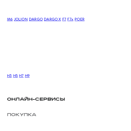
M6
JOLION
DARGO
DARGO Х
F7
F7x
POER
H3
H5
H7
H9
ОНЛАЙН-СЕРВИСЫ
ПОКУПКА