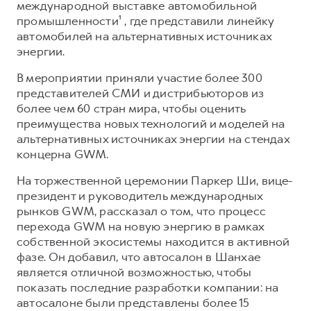
международной выставке автомобильной
Оценить трейд-ин
промышленности¹ , где представили линейку
Внедорожники
Все о сервисе
Конфигуратор модели
автомобилей на альтернативных источниках
энергии.
Горячая линия
Горячая линия
В мероприятии приняли участие более 300
8 (800) 511-59-86
8 (800) 511-59-86
представителей СМИ и дистрибьюторов из
более чем 60 стран мира, чтобы оценить
H3
H5
преимущества новых технологий и моделей на
от 2 499 000 ₽
от 4 049 000 ₽
альтернативных источниках энергии на стендах
концерна GWM.
На торжественной церемонии Паркер Ши, вице-
президент и руководитель международных
рынков GWM, рассказал о том, что процесс
перехода GWM на новую энергию в рамках
H7
H9
от 3 799 000 ₽
от 4 799 000 ₽
собственной экосистемы находится в активной
фазе. Он добавил, что автосалон в Шанхае
является отличной возможностью, чтобы
показать последние разработки компании: на
автосалоне были представлены более 15