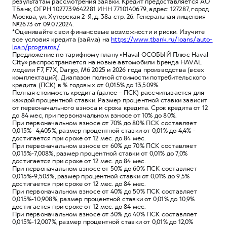
результатам рассмотрения заявки. Кредит предоставляется АО
ТБанк, ОГРН 1027739642281 ИНН 7710140679, адрес: 127287, город
Москва, ул. Хуторская 2-Я, д. 38а стр. 26. Генеральная лицензия
№2673 от 09.07.2024.
*Оценивайте свои финансовые возможности и риски. Изучите
все условия кредита (займа) на
https://www.tbank.ru/loans/auto-
loan/programs/
Предложение по тарифному плану «Haval ОСОБЫЙ Плюс Haval
City» распространяется на новые автомобили Бренда HAVAL
модели F7, F7X, Dargo, M6 2025 и 2026 года производства (всех
комплектаций). Диапазон полной стоимости потребительского
кредита (ПСК) в % годовых от 0,015% до 13,509%.
Полная стоимость кредита (далее – ПСК) рассчитывается для
каждой процентной ставки. Размер процентной ставки зависит
от первоначального взноса и срока кредита. Срок кредита от 12
до 84 мес, при первоначальном взносе от 10% до 80%.
При первоначальном взносе от 70% до 80% ПСК составляет
0,015%- 4,405%, размер процентной ставки от 0,01% до 4,4% -
достигается при сроке от 12 мес. до 84 мес.
При первоначальном взносе от 60% до 70% ПСК составляет
0,015%-7,008%, размер процентной ставки от 0,01% до 7,0%
достигается при сроке от 12 мес. до 84 мес.
При первоначальном взносе от 50% до 60% ПСК составляет
0,015%-9,503%, размер процентной ставки от 0,01% до 9,5%
достигается при сроке от 12 мес. до 84 мес.
При первоначальном взносе от 40% до 50% ПСК составляет
0,015%-10,908%, размер процентной ставки от 0,01% до 10,9%
достигается при сроке от 12 мес. до 84 мес.
При первоначальном взносе от 30% до 40% ПСК составляет
0,015%-12,007%, размер процентной ставки от 0,01% до 12,0%