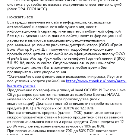
система / устройство вызова экстренных оперативных служб
(блок ЭРА-ГЛОНАСС).
Показать все
Вся представленная на сайте информация, касающаяся
автомобилей и сервисного обслуживания, носит
информационный характер и не является публичной офертой.
Все цены, указанные на данном сайте, носят информационный
характер и являются максимально рекомендуемыми
розничными ценами по расчетам дистрибьютора (ООО «Грейт
Волл Мотор Рус»). Для получения подробной информации
просьба обращаться к ближайшему официальному дилеру ООО
«Грейт Волл Мотор Рус» либо по телефону Горячей линии 8 (800)
511-59-86, либо на сайте. Опубликованная на данном сайте
информация может быть изменена в любое время без
предварительного уведомления.
*Оценивайте свои финансовые возможности и риски. Изучите
все условия кредита (займа) на
https://www.tbank.ru/loans/auto-
loan/programs/
Предложение по тарифному плану «Haval ОСОБЫЙ Экстра Haval
City» распространяется на новые автомобили Бренда HAVAL
модели Jolion 2025 и 2026 года производства (всех
комплектаций). Диапазон полной стоимости потребительского
кредита (ПСК) в % годовых от 0,015% до 12,507%.
Полная стоимость кредита (далее – ПСК) рассчитывается для
каждой процентной ставки. Размер процентной ставки зависит
от первоначального взноса и срока кредита. Срок кредита от 12
до 84 мес, при первоначальном взносе от 10% до 80%.
При первоначальном взносе от 70% до 80% ПСК составляет