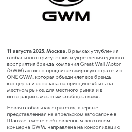
Оценить трейд-ин
Внедорожники
Все о сервисе
Конфигуратор модели
Горячая линия
Горячая линия
8 (800) 511-59-86
8 (800) 511-59-86
11 августа 2025, Москва.
В рамках углубления
H3
H5
от 2 499 000 ₽
от 4 049 000 ₽
глобального присутствия и укрепления единого
восприятия бренда компания Great Wall Motor
(GWM) активно продвигает мировую стратегию
ONE GWM, которая объединяет все бренды
концерна и основана на принципе «быть на
местном рынке, для местного рынка и в
интеграции с местным сообществом».
H7
H9
от 3 799 000 ₽
от 4 799 000 ₽
Новая глобальная стратегия, впервые
представленная на апрельском автосалоне в
Шанхае вместе с обновленным логотипом
концерна GWM, направлена на консолидацию