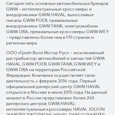
Сегодня пять основных автомобильных брендов
GWM – интеллектуальные кроссоверы и
внедорожники GWM HAVAL, выносливые
пикапы GWM POER, премиальные
внедорожники GWM TANK, электромобили
GWM ORA, премиальные кроссоверы GWM WEY
– представлены более чем в 170 странах и
регионах мира.
ООО «Грейт Волл Мотор Рус» – эксклюзивный
дистрибьютор автомобилей и запчастей GWM
HAVAL, GWM POER, GWM TANK, GWM WEY и
GWM ORA на территории Российской
Федерации. Компания осуществляет свою
деятельность с февраля 2014 года. Первый
официальный дилерский центр GWM HAVAL
открылся в Москве в июне 2015 года. На данный
момент в России представлено более 240
дилерских центров GWM HAVAL:
интеллектуальные кроссоверы HAVAL JOLION
(ХАВЕЙЛ ДЖО́ЛИОН), HAVAL DARGO (ХАВЕЙЛ