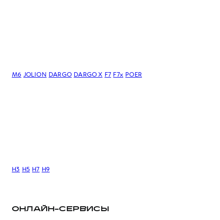
M6
JOLION
DARGO
DARGO Х
F7
F7x
POER
H3
H5
H7
H9
ОНЛАЙН-СЕРВИСЫ