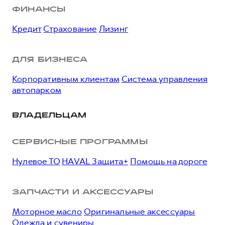
ФИНАНСЫ
Кредит
Страхование
Лизинг
ДЛЯ БИЗНЕСА
Корпоративным клиентам
Система управления
автопарком
ВЛАДЕЛЬЦАМ
СЕРВИСНЫЕ ПРОГРАММЫ
Нулевое ТО
HAVAL Защита+
Помощь на дороге
ЗАПЧАСТИ И АКСЕССУАРЫ
Моторное масло
Оригинальные аксессуары
Одежда и сувениры