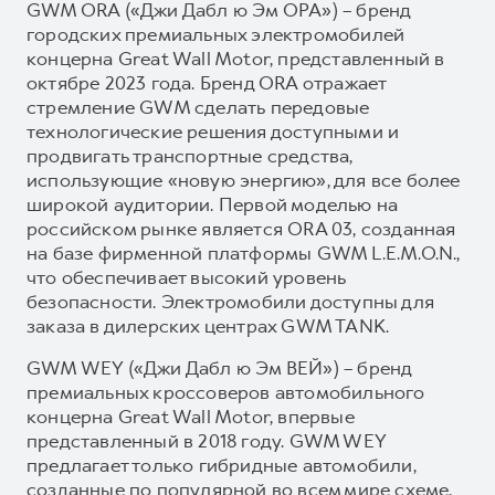
GWM ORA («Джи Дабл ю Эм ОРА») – бренд
городских премиальных электромобилей
концерна Great Wall Motor, представленный в
октябре 2023 года. Бренд ORA отражает
стремление GWM сделать передовые
технологические решения доступными и
продвигать транспортные средства,
использующие «новую энергию», для все более
широкой аудитории. Первой моделью на
российском рынке является ORA 03, созданная
на базе фирменной платформы GWM L.E.M.O.N.,
что обеспечивает высокий уровень
безопасности. Электромобили доступны для
заказа в дилерских центрах GWM TANK.
GWM WEY («Джи Дабл ю Эм ВЕЙ») – бренд
премиальных кроссоверов автомобильного
концерна Great Wall Motor, впервые
представленный в 2018 году. GWM WEY
предлагает только гибридные автомобили,
созданные по популярной во всем мире схеме.