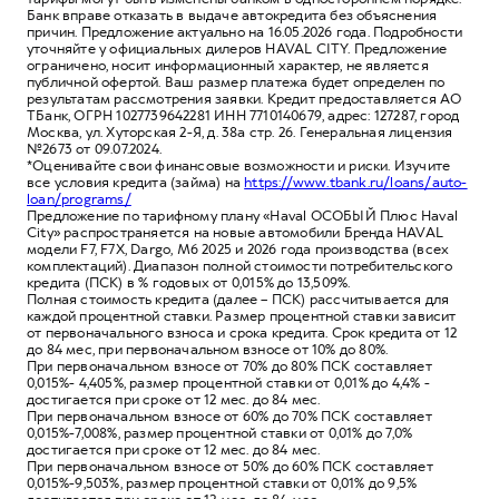
Банк вправе отказать в выдаче автокредита без объяснения
причин. Предложение актуально на 16.05.2026 года. Подробности
уточняйте у официальных дилеров HAVAL CITY. Предложение
ограничено, носит информационный характер, не является
публичной офертой. Ваш размер платежа будет определен по
результатам рассмотрения заявки. Кредит предоставляется АО
ТБанк, ОГРН 1027739642281 ИНН 7710140679, адрес: 127287, город
Москва, ул. Хуторская 2-Я, д. 38а стр. 26. Генеральная лицензия
№2673 от 09.07.2024.
*Оценивайте свои финансовые возможности и риски. Изучите
все условия кредита (займа) на
https://www.tbank.ru/loans/auto-
loan/programs/
Предложение по тарифному плану «Haval ОСОБЫЙ Плюс Haval
City» распространяется на новые автомобили Бренда HAVAL
модели F7, F7X, Dargo, M6 2025 и 2026 года производства (всех
комплектаций). Диапазон полной стоимости потребительского
кредита (ПСК) в % годовых от 0,015% до 13,509%.
Полная стоимость кредита (далее – ПСК) рассчитывается для
каждой процентной ставки. Размер процентной ставки зависит
от первоначального взноса и срока кредита. Срок кредита от 12
до 84 мес, при первоначальном взносе от 10% до 80%.
При первоначальном взносе от 70% до 80% ПСК составляет
0,015%- 4,405%, размер процентной ставки от 0,01% до 4,4% -
достигается при сроке от 12 мес. до 84 мес.
При первоначальном взносе от 60% до 70% ПСК составляет
0,015%-7,008%, размер процентной ставки от 0,01% до 7,0%
достигается при сроке от 12 мес. до 84 мес.
При первоначальном взносе от 50% до 60% ПСК составляет
0,015%-9,503%, размер процентной ставки от 0,01% до 9,5%