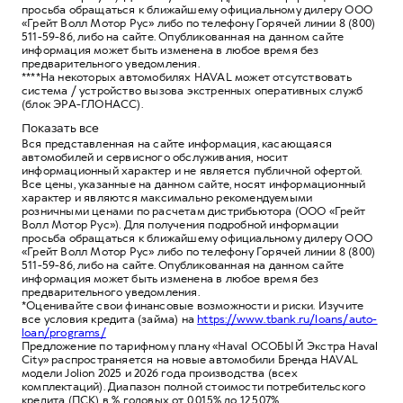
просьба обращаться к ближайшему официальному дилеру ООО
«Грейт Волл Мотор Рус» либо по телефону Горячей линии 8 (800)
511-59-86, либо на сайте. Опубликованная на данном сайте
информация может быть изменена в любое время без
предварительного уведомления.
****На некоторых автомобилях HAVAL может отсутствовать
система / устройство вызова экстренных оперативных служб
(блок ЭРА-ГЛОНАСС).
Показать все
Вся представленная на сайте информация, касающаяся
автомобилей и сервисного обслуживания, носит
информационный характер и не является публичной офертой.
Все цены, указанные на данном сайте, носят информационный
характер и являются максимально рекомендуемыми
розничными ценами по расчетам дистрибьютора (ООО «Грейт
Волл Мотор Рус»). Для получения подробной информации
просьба обращаться к ближайшему официальному дилеру ООО
«Грейт Волл Мотор Рус» либо по телефону Горячей линии 8 (800)
511-59-86, либо на сайте. Опубликованная на данном сайте
информация может быть изменена в любое время без
предварительного уведомления.
*Оценивайте свои финансовые возможности и риски. Изучите
все условия кредита (займа) на
https://www.tbank.ru/loans/auto-
loan/programs/
Предложение по тарифному плану «Haval ОСОБЫЙ Экстра Haval
City» распространяется на новые автомобили Бренда HAVAL
модели Jolion 2025 и 2026 года производства (всех
комплектаций). Диапазон полной стоимости потребительского
кредита (ПСК) в % годовых от 0,015% до 12,507%.