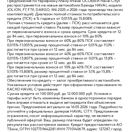
Предложение по тарифному плану «Haval ОСОБЫЙ Haval City»
распространяется на новые автомобили Бренда HAVAL модели
JOLION, F7, F7X, DARGO, M6 2025 и 2026 года производства (всех
комплектаций). Диапазон полной стоимости потребительского
кредита (ПСК) в % годовых от 0,015% до 15,808%.
Полная стоимость кредита (далее – ПСК) рассчитывается для
каждой процентной ставки. Размер процентной ставки зависит
от первоначального взноса и срока кредита. Срок кредита от 12
до 84 мес, при первоначальном взносе от 10% до 80%.
При первоначальном взносе от 60% до 80% ПСК составляет
0,015%-11,003%, размер процентной ставки от 0,01% до 11,0% -
достигается при сроке от 12 мес. до 84 мес.
При первоначальном взносе от 40% до 60% ПСК составляет
0,015%-13,807%, размер процентной ставки от 0,01% до 13,8% -
достигается при сроке от 12 мес. до 84 мес.
При первоначальном взносе от 10% до 40% ПСК составляет
5,103%-15,808%, размер процентной ставки от 5,1% до 15,8% -
достигается при сроке от 12 мес. до 84 мес.
Обеспечение по кредиту — залог приобретаемого автомобиля.
Указанные условия действуют при оформлении страхования по
КАСКО HAVAL Страхование.
Сумма кредита от 100 000 руб. до 12 000 000 руб. Условия и
тарифы могут быть изменены банком в одностороннем порядке.
Банк вправе отказать в выдаче автокредита без объяснения
причин. Предложение актуально на 16.05.2026 года. Подробности
уточняйте у официальных дилеров HAVAL CITY. Предложение
ограничено, носит информационный характер, не является
публичной офертой. Ваш размер платежа будет определен по
результатам рассмотрения заявки. Кредит предоставляется АО
ТБанк, ОГРН 1027739642281 ИНН 7710140679, адрес: 127287, город