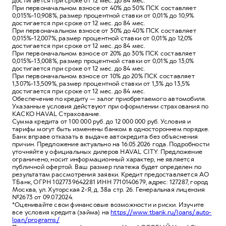
достигается при сроке от 12 мес. до 84 мес.
При первоначальном взносе от 40% до 50% ПСК составляет
0,015%-10,908%, размер процентной ставки от 0,01% до 10,9%
достигается при сроке от 12 мес. до 84 мес.
При первоначальном взносе от 30% до 40% ПСК составляет
0,015%-12,007%, размер процентной ставки от 0,01% до 12,0%
достигается при сроке от 12 мес. до 84 мес.
При первоначальном взносе от 20% до 30% ПСК составляет
0,015%-13,008%, размер процентной ставки от 0,01% до 13,0%
достигается при сроке от 12 мес. до 84 мес.
При первоначальном взносе от 10% до 20% ПСК составляет
1,307%-13,509%, размер процентной ставки от 1,3% до 13,5%
достигается при сроке от 12 мес. до 84 мес.
Обеспечение по кредиту — залог приобретаемого автомобиля.
Указанные условия действуют при оформлении страхования по
КАСКО HAVAL Страхование.
Сумма кредита от 100 000 руб. до 12 000 000 руб. Условия и
тарифы могут быть изменены банком в одностороннем порядке.
Банк вправе отказать в выдаче автокредита без объяснения
причин. Предложение актуально на 16.05.2026 года. Подробности
уточняйте у официальных дилеров HAVAL CITY. Предложение
ограничено, носит информационный характер, не является
публичной офертой. Ваш размер платежа будет определен по
результатам рассмотрения заявки. Кредит предоставляется АО
ТБанк, ОГРН 1027739642281 ИНН 7710140679, адрес: 127287, город
Москва, ул. Хуторская 2-Я, д. 38а стр. 26. Генеральная лицензия
№2673 от 09.07.2024.
*Оценивайте свои финансовые возможности и риски. Изучите
все условия кредита (займа) на
https://www.tbank.ru/loans/auto-
loan/programs/