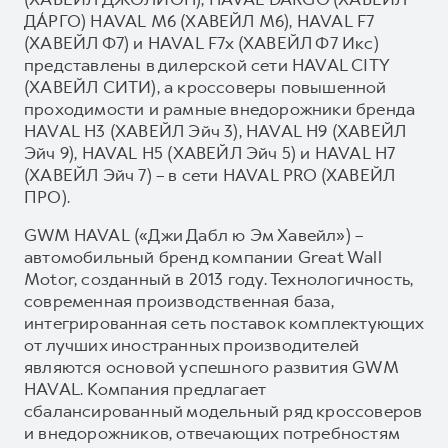
ДА́РГО) HAVAL М6 (ХАВЕЙЛ M6), HAVAL F7
(ХАВЕЙЛ Ф7) и HAVAL F7x (ХАВЕЙЛ Ф7 Икс)
представлены в дилерской сети HAVAL CITY
(ХАВЕЙЛ СИТИ), а кроссоверы повышенной
проходимости и рамные внедорожники бренда
HAVAL H3 (ХАВЕЙЛ Эйч 3), HAVAL H9 (ХАВЕЙЛ
Эйч 9), HAVAL H5 (ХАВЕЙЛ Эйч 5) и HAVAL H7
(ХАВЕЙЛ Эйч 7) – в сети HAVAL PRO (ХАВЕЙЛ
ПРО).
GWM HAVAL («Джи Дабл ю Эм Хавейл») –
автомобильный бренд компании Great Wall
Motor, созданный в 2013 году. Технологичность,
современная производственная база,
интегрированная сеть поставок комплектующих
от лучших иностранных производителей
являются основой успешного развития GWM
HAVAL. Компания предлагает
сбалансированный модельный ряд кроссоверов
и внедорожников, отвечающих потребностям