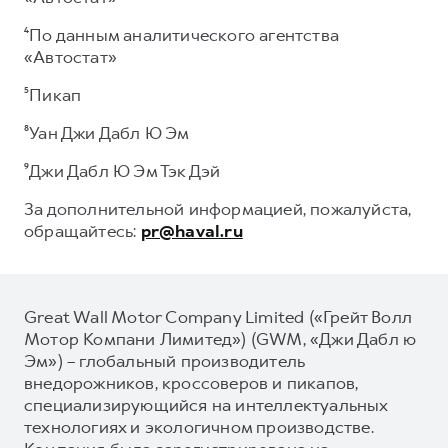
⁴По данным аналитического агентства
«Автостат»
⁵Пикап
⁸Уан Джи Дабл Ю Эм
⁹Джи Дабл Ю Эм Тэк Дэй
За дополнительной информацией, пожалуйста,
обращайтесь:
pr@haval.ru
Great Wall Motor Company Limited («Грейт Волл
Мотор Компани Лимитед») (GWM, «Джи Дабл ю
Эм») – глобальный производитель
внедорожников, кроссоверов и пикапов,
специализирующийся на интеллектуальных
технологиях и экологичном производстве.