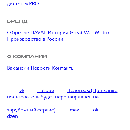
дилером PRO
БРЕНД
О бренде HAVAL
История Great Wall Motor
Производство в России
О КОМПАНИИ
Вакансии
Новости
Контакты
vk
rutube
Телеграм (При клике
пользователь будет перенаправлен на
зарубежный сервис)
max
ok
dzen