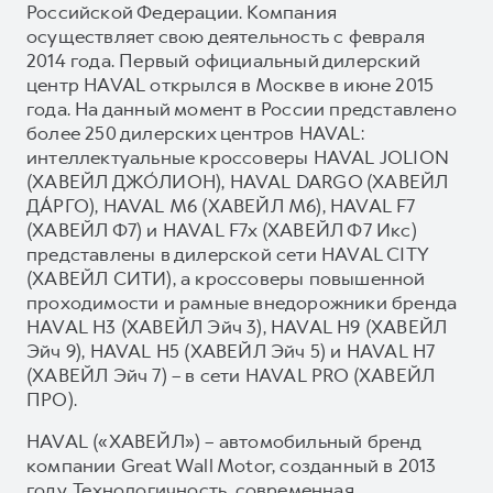
Российской Федерации. Компания
осуществляет свою деятельность с февраля
2014 года. Первый официальный дилерский
центр HAVAL открылся в Москве в июне 2015
года. На данный момент в России представлено
более 250 дилерских центров HAVAL:
интеллектуальные кроссоверы HAVAL JOLION
(ХАВЕЙЛ ДЖО́ЛИОН), HAVAL DARGO (ХАВЕЙЛ
ДА́РГО), HAVAL М6 (ХАВЕЙЛ M6), HAVAL F7
(ХАВЕЙЛ Ф7) и HAVAL F7x (ХАВЕЙЛ Ф7 Икс)
представлены в дилерской сети HAVAL CITY
(ХАВЕЙЛ СИТИ), а кроссоверы повышенной
проходимости и рамные внедорожники бренда
HAVAL H3 (ХАВЕЙЛ Эйч 3), HAVAL H9 (ХАВЕЙЛ
Эйч 9), HAVAL H5 (ХАВЕЙЛ Эйч 5) и HAVAL H7
(ХАВЕЙЛ Эйч 7) – в сети HAVAL PRO (ХАВЕЙЛ
ПРО).
HAVAL («ХАВЕЙЛ») – автомобильный бренд
компании Great Wall Motor, созданный в 2013
году. Технологичность, современная