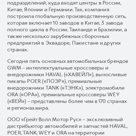
подразделений, куда входят центры в России,
Китае, Японии и Германии. Так, компания
построила глобальную производственную сеть,
которая включает 10 заводов в Китае, 3 завода
полного цикла в России, Таиланде и Бразилии, а
также несколько зарубежных сборочных
предприятий в Эквадоре, Пакистане и других
странах.
Сегодня пять основных автомобильных брендов
GWM – интеллектуальные кроссоверы и
внедорожники HAVAL («ХАВЕЙЛ»), выносливые
пикапы POER («ПОЭР»), премиальные
внедорожники TANK («ТЭНК»), электромобили
ORA («ОРА»), премиальные кроссоверы WEY
(«ВЕЙ») – представлены более чем в 170 странах
и регионах мира.
ООО «Грейт Волл Мотор Рус» – эксклюзивный
дистрибьютор автомобилей и запчастей HAVAL,
POER, TANK, WEY и ORA на территории