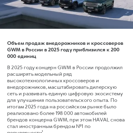
Оценить трейд-ин
Внедорожники
Все о сервисе
Конфигуратор модели
Горячая линия
Горячая линия
8 (800) 511-59-86
8 (800) 511-59-86
Объем продаж внедорожников и кроссоверов
GWM в России в 2025 году приблизился к 200
H3
H5
000 единиц
от 2 499 000 ₽
от 4 049 000 ₽
В 2025 году концерн GWM в России продолжил
расширять модельный ряд
высокотехнологичных кроссоверов и
внедорожников, масштабировать дилерскую
сеть и развивать единую цифровую экосистему
H7
H9
для улучшения пользовательского опыта. По
от 3 799 000 ₽
от 4 799 000 ₽
итогам 2025 года на российском рынке было
реализовано более 198 000 автомобилей
брендов концерна GWM, при этом HAVAL снова
стал иностранным брендом №1 по
популярности¹.