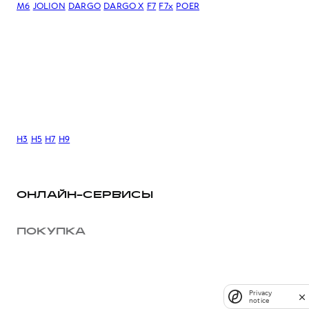
M6
JOLION
DARGO
DARGO Х
F7
F7x
POER
H3
H5
H7
H9
ОНЛАЙН-СЕРВИСЫ
ПОКУПКА
Privacy
notice