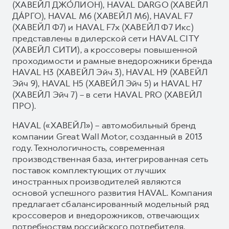
(ХАВЕЙЛ ДЖО́ЛИОН), HAVAL DARGO (ХАВЕЙЛ
ДА́РГО), HAVAL М6 (ХАВЕЙЛ M6), HAVAL F7
(ХАВЕЙЛ Ф7) и HAVAL F7x (ХАВЕЙЛ Ф7 Икс)
представлены в дилерской сети HAVAL CITY
(ХАВЕЙЛ СИТИ), а кроссоверы повышенной
проходимости и рамные внедорожники бренда
HAVAL H3 (ХАВЕЙЛ Эйч 3), HAVAL H9 (ХАВЕЙЛ
Эйч 9), HAVAL H5 (ХАВЕЙЛ Эйч 5) и HAVAL H7
(ХАВЕЙЛ Эйч 7) – в сети HAVAL PRO (ХАВЕЙЛ
ПРО).
HAVAL («ХАВЕЙЛ») – автомобильный бренд
компании Great Wall Motor, созданный в 2013
году. Технологичность, современная
производственная база, интегрированная сеть
поставок комплектующих от лучших
иностранных производителей являются
основой успешного развития HAVAL. Компания
предлагает сбалансированный модельный ряд
кроссоверов и внедорожников, отвечающих
потребностям российского потребителя.