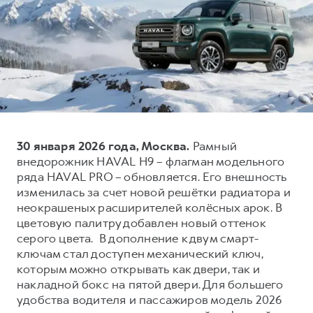
Оценить трейд-ин
Внедорожники
Все о сервисе
Конфигуратор модели
Горячая линия
Горячая линия
8 (800) 511-59-86
8 (800) 511-59-86
H3
H5
от 2 499 000 ₽
от 4 049 000 ₽
30 января 2026 года, Москва.
Рамный
внедорожник HAVAL H9 – флагман модельного
ряда HAVAL PRO – обновляется. Его внешность
изменилась за счет новой решётки радиатора и
неокрашеных расширителей колёсных арок. В
цветовую палитру добавлен новый оттенок
H7
H9
серого цвета. В дополнение к двум смарт-
от 3 799 000 ₽
от 4 799 000 ₽
ключам стал доступен механический ключ,
которым можно открывать как двери, так и
накладной бокс на пятой двери. Для большего
удобства водителя и пассажиров модель 2026