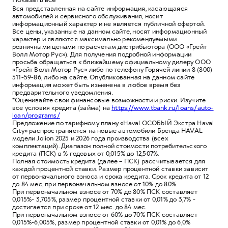
Вся представленная на сайте информация, касающаяся
автомобилей и сервисного обслуживания, носит
информационный характер и не является публичной офертой.
Все цены, указанные на данном сайте, носят информационный
характер и являются максимально рекомендуемыми
розничными ценами по расчетам дистрибьютора (ООО «Грейт
Волл Мотор Рус»). Для получения подробной информации
просьба обращаться к ближайшему официальному дилеру ООО
«Грейт Волл Мотор Рус» либо по телефону Горячей линии 8 (800)
511-59-86, либо на сайте. Опубликованная на данном сайте
информация может быть изменена в любое время без
предварительного уведомления.
*Оценивайте свои финансовые возможности и риски. Изучите
все условия кредита (займа) на
https://www.tbank.ru/loans/auto-
loan/programs/
Предложение по тарифному плану «Haval ОСОБЫЙ Экстра Haval
City» распространяется на новые автомобили Бренда HAVAL
модели Jolion 2025 и 2026 года производства (всех
комплектаций). Диапазон полной стоимости потребительского
кредита (ПСК) в % годовых от 0,015% до 12,507%.
Полная стоимость кредита (далее – ПСК) рассчитывается для
каждой процентной ставки. Размер процентной ставки зависит
от первоначального взноса и срока кредита. Срок кредита от 12
до 84 мес, при первоначальном взносе от 10% до 80%.
При первоначальном взносе от 70% до 80% ПСК составляет
0,015%- 3,705%, размер процентной ставки от 0,01% до 3,7% -
достигается при сроке от 12 мес. до 84 мес.
При первоначальном взносе от 60% до 70% ПСК составляет
0,015%-6,005%, размер процентной ставки от 0,01% до 6,0%