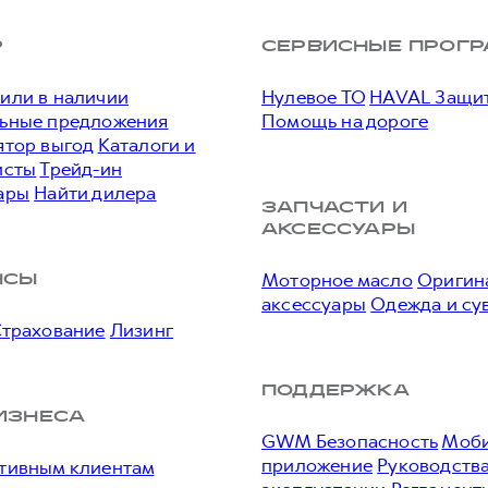
Р
СЕРВИСНЫЕ ПРОГ
или в наличии
Нулевое ТО
HAVAL Защи
ьные предложения
Помощь на дороге
ятор выгод
Каталоги и
исты
Трейд-ин
ары
Найти дилера
ЗАПЧАСТИ И
АКСЕССУАРЫ
Моторное масло
Оригин
НСЫ
аксессуары
Одежда и су
Страхование
Лизинг
ПОДДЕРЖКА
ИЗНЕСА
GWM Безопасность
Моби
приложение
Руководства
тивным клиентам