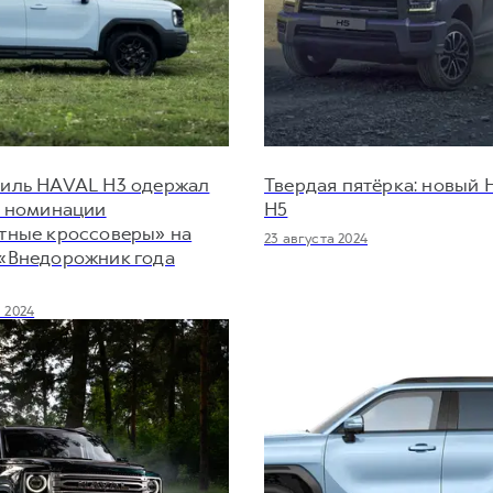
иль HAVAL H3 одержал
Твердая пятёрка: новый
в номинации
H5
тные кроссоверы» на
23 августа 2024
«Внедорожник года
 2024