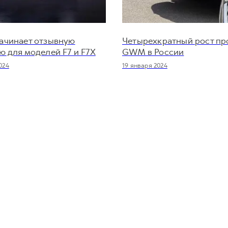
ачинает отзывную
Четырехкратный рост п
 для моделей F7 и F7X
GWM в России
024
19 января 2024