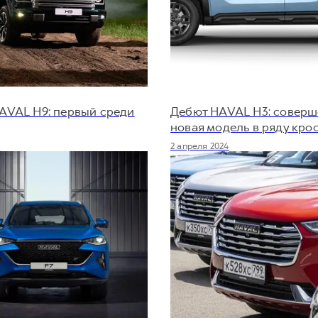
AVAL H9: первый среди
Дебют HAVAL H3: совер
новая модель в ряду кро
4
2 апреля 2024