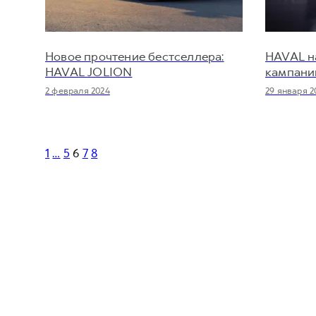
Новое прочтение бестселлера:
HAVAL н
HAVAL JOLION
кампанию
2 февраля 2024
29 января 2
1
…
5
6
7
8