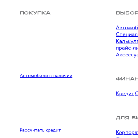
ПОКУПКА
ВЫБО
Автомоб
Специал
Калькул
прайс-л
Аксессу
Автомобили в наличии
ФИНА
Кредит
ДЛЯ Б
Рассчитать кредит
Корпора