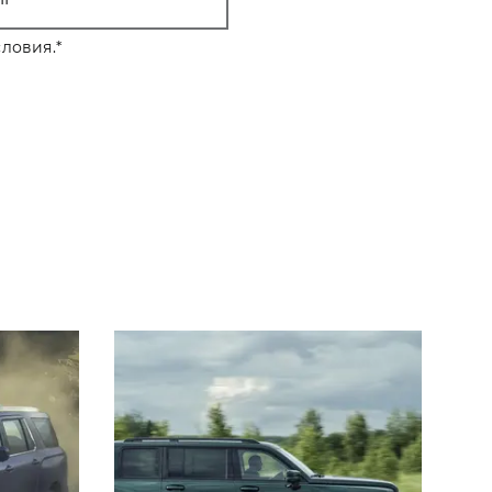
ловия.
*