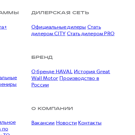
РАММЫ
ДИЛЕРСКАЯ СЕТЬ
та+
Официальные дилеры
Стать
дилером CITY
Стать дилером PRO
БРЕНД
О бренде HAVAL
История Great
альные
Wall Motor
Производство в
вениры
России
О КОМПАНИИ
льное
Вакансии
Новости
Контакты
 по