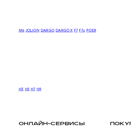
M6
JOLION
DARGO
DARGO Х
F7
F7x
POER
H3
H5
H7
H9
ОНЛАЙН-СЕРВИСЫ
ПОКУ