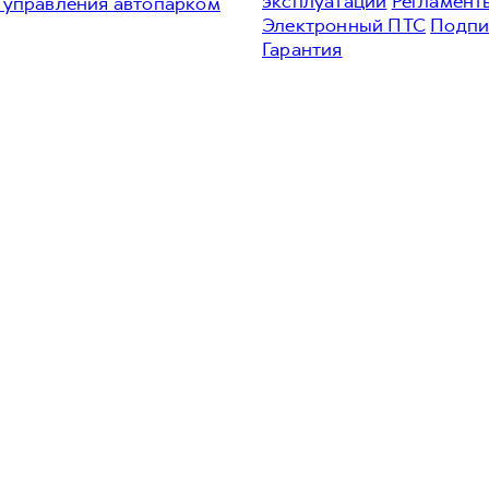
эксплуатации
Регламент
 управления автопарком
Электронный ПТС
Подпи
Гарантия