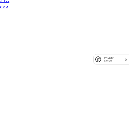
ы ТО
ски
Privacy
notice