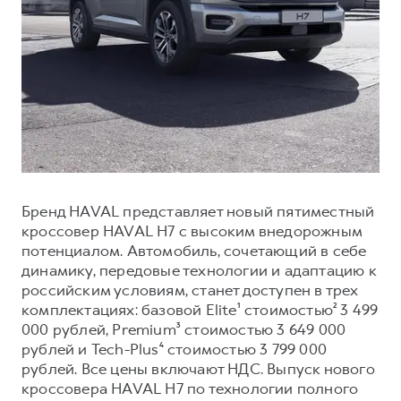
Оригинальные аксессуары
История Great Wall Motor
Найти дилера
Одежда и сувениры
Производство в России
ФИНАНСЫ
DARGO
DARGO X
от 3 199 000 ₽
от 3 499 000 ₽
ПОДДЕРЖКА
О КОМПАНИИ
Кредит
GWM Безопасность
Вакансии
Страхование
Мобильное приложение
Новости
Лизинг
Руководства по эксплуатации
Контакты
ДЛЯ БИЗНЕСА
Регламенты ТО
F7
F7X
Бренд HAVAL представляет новый пятиместный
от 2 899 000 ₽
от 3 599 000 ₽
Корпоративным клиентам
Электронный ПТС
кроссовер HAVAL H7 с высоким внедорожным
Найти дилера
потенциалом. Автомобиль, сочетающий в себе
Система управления автопарком
Подписки
динамику, передовые технологии и адаптацию к
Гарантия
российским условиям, станет доступен в трех
Горячая линия
комплектациях: базовой Elite¹ стоимостью² 3 499
8 (800) 511-59-86
000 рублей, Premium³ стоимостью 3 649 000
Записаться на тест-драйв
POER
рублей и Tech-Plus⁴ стоимостью 3 799 000
от 3 449 000 ₽
Записаться на сервис
рублей. Все цены включают НДС. Выпуск нового
Рассчитать кредит
кроссовера HAVAL H7 по технологии полного
Калькулятор ТО