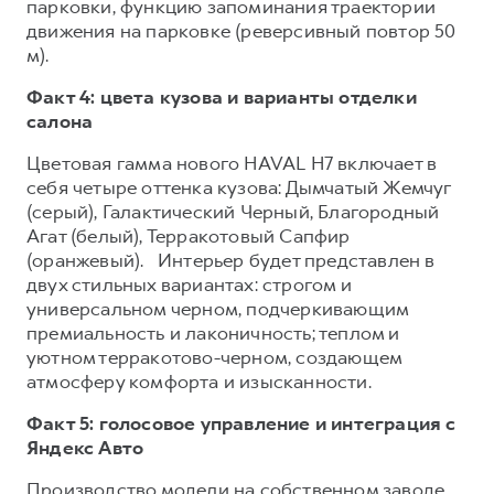
парковки, функцию запоминания траектории
движения на парковке (реверсивный повтор 50
м).
Факт 4: цвета кузова и варианты отделки
салона
Цветовая гамма нового HAVAL H7 включает в
себя четыре оттенка кузова: Дымчатый Жемчуг
(серый), Галактический Черный, Благородный
Агат (белый), Терракотовый Сапфир
(оранжевый). Интерьер будет представлен в
двух стильных вариантах: строгом и
универсальном черном, подчеркивающим
премиальность и лаконичность; теплом и
уютном терракотово-черном, создающем
атмосферу комфорта и изысканности.
Факт 5: голосовое управление и интеграция с
Яндекс Авто
Производство модели на собственном заводе