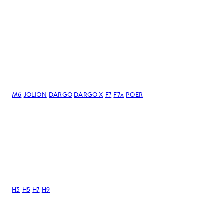
M6
JOLION
DARGO
DARGO Х
F7
F7x
POER
H3
H5
H7
H9