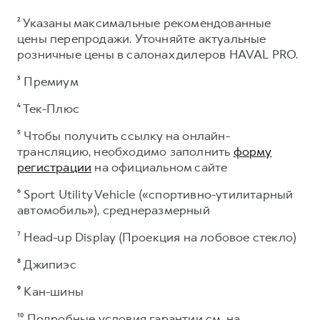
² Указаны максимальные рекомендованные
цены перепродажи. Уточняйте актуальные
розничные цены в салонах дилеров HAVAL PRO.
³ Премиум
⁴ Тек-Плюс
⁵ Чтобы получить ссылку на онлайн-
трансляцию, необходимо заполнить
форму
регистрации
на официальном сайте
⁶ Sport Utility Vehicle («спортивно-утилитарный
автомобиль»), среднеразмерный
⁷ Head-up Display (Проекция на лобовое стекло)
⁸ Джипиэс
⁹
Кан-шины
¹⁰ Подробные условия гарантии см. на