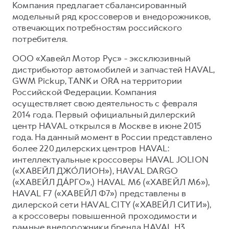
Компания предлагает сбалансированный
модельный ряд кроссоверов и внедорожников,
отвечающих потребностям российского
потребителя.
ООО «Хавейл Мотор Рус» - эксклюзивный
дистрибьютор автомобилей и запчастей HAVAL,
GWM Pickup, TANK и ORA на территории
Российской Федерации. Компания
осуществляет свою деятельность с февраля
2014 года. Первый официальный дилерский
центр HAVAL открылся в Москве в июне 2015
года. На данный момент в России представлено
более 220 дилерских центров HAVAL:
интеллектуальные кроссоверы HAVAL JOLION
(«ХАВЕЙЛ ДЖО́ЛИОН»), HAVAL DARGO
(«ХАВЕЙЛ ДА́РГО»,) HAVAL М6 («ХАВЕЙЛ M6»),
HAVAL F7 («ХАВЕЙЛ Ф7») представлены в
дилерской сети HAVAL CITY («ХАВЕЙЛ СИТИ»),
а кроссоверы повышенной проходимости и
рамные внедорожники бренда HAVAL H3