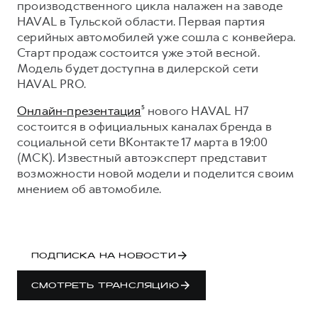
производственного цикла налажен на заводе
Оценить трейд-ин
HAVAL в Тульской области. Первая партия
Внедорожники
Все о сервисе
Конфигуратор модели
серийных автомобилей уже сошла с конвейера.
Старт продаж состоится уже этой весной.
Горячая линия
Модель будет доступна в дилерской сети
Горячая линия
8 (800) 511-59-86
HAVAL PRO.
8 (800) 511-59-86
Онлайн-презентация
⁵ нового HAVAL H7
H3
H5
состоится в официальных каналах бренда в
от 2 499 000 ₽
от 4 049 000 ₽
социальной сети ВКонтакте 17 марта в 19:00
(МСК). Известный автоэксперт представит
возможности новой модели и поделится своим
мнением об автомобиле.
H7
H9
от 3 799 000 ₽
от 4 799 000 ₽
ПОДПИСКА НА НОВОСТИ
СМОТРЕТЬ ТРАНСЛЯЦИЮ