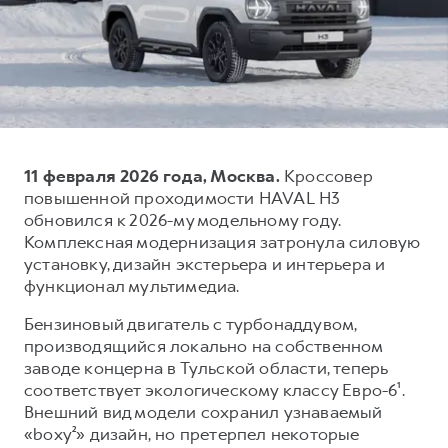
Оценить трейд-ин
Внедорожники
Все о сервисе
Конфигуратор модели
Горячая линия
Горячая линия
8 (800) 511-59-86
8 (800) 511-59-86
H3
H5
11 февраля 2026 года, Москва.
Кроссовер
от 2 499 000 ₽
от 4 049 000 ₽
повышенной проходимости HAVAL H3
обновился к 2026-му модельному году.
Комплексная модернизация затронула силовую
установку, дизайн экстерьера и интерьера и
функционал мультимедиа.
Бензиновый двигатель с турбонаддувом,
H7
H9
производящийся локально на собственном
от 3 799 000 ₽
от 4 799 000 ₽
заводе концерна в Тульской области, теперь
соответствует экологическому классу Евро-6¹.
Внешний вид модели сохранил узнаваемый
«boxy²» дизайн, но претерпел некоторые