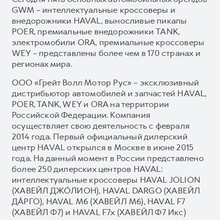
GWM – интеллектуальные кроссоверы и
внедорожники HAVAL, выносливые пикапы
POER, премиальные внедорожники TANK,
электромобили ORA, премиальные кроссоверы
WEY – представлены более чем в 170 странах и
регионах мира.
ООО «Грейт Волл Мотор Рус» – эксклюзивный
дистрибьютор автомобилей и запчастей HAVAL,
POER, TANK, WEY и ORA на территории
Российской Федерации. Компания
осуществляет свою деятельность с февраля
2014 года. Первый официальный дилерский
центр HAVAL открылся в Москве в июне 2015
года. На данный момент в России представлено
более 250 дилерских центров HAVAL:
интеллектуальные кроссоверы HAVAL JOLION
(ХАВЕЙЛ ДЖО́ЛИОН), HAVAL DARGO (ХАВЕЙЛ
ДА́РГО), HAVAL М6 (ХАВЕЙЛ M6), HAVAL F7
(ХАВЕЙЛ Ф7) и HAVAL F7x (ХАВЕЙЛ Ф7 Икс)