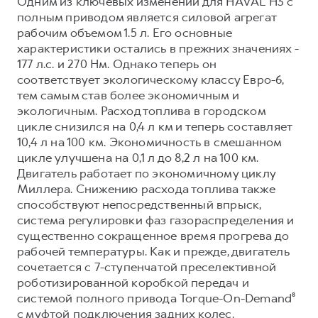
Одним из ключевых изменений для HAVAL H3 с
полным приводом является силовой агрегат
рабочим объемом 1.5 л. Его основные
характеристики остались в прежних значениях -
177 л.с. и 270 Нм. Однако теперь он
соответствует экологическому классу Евро-6,
тем самым став более экономичным и
экологичным. Расход топлива в городском
цикле снизился на 0,4 л км и теперь составляет
10,4 л на 100 км. Экономичность в смешанном
цикле улучшена на 0,1 л до 8,2 л на 100 км.
Двигатель работает по экономичному циклу
Миллера. Снижению расхода топлива также
способствуют непосредственный впрыск,
система регулировки фаз газораспределения и
существенно сокращенное время прогрева до
рабочей температуры. Как и прежде, двигатель
сочетается с 7-ступенчатой преселективной
роботизированной коробкой передач и
системой полного привода Torque-On-Demand⁸
с муфтой подключения задних колес.