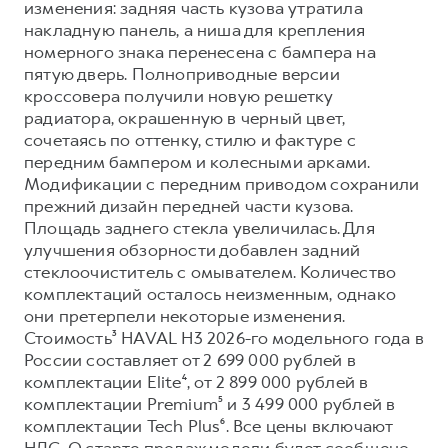
изменения: задняя часть кузова утратила
накладную панель, а ниша для крепления
номерного знака перенесена с бампера на
пятую дверь. Полноприводные версии
кроссовера получили новую решетку
радиатора, окрашенную в черный цвет,
сочетаясь по оттенку, стилю и фактуре с
передним бампером и колесными арками.
Модификации с передним приводом сохранили
прежний дизайн передней части кузова.
Площадь заднего стекла увеличилась. Для
улучшения обзорности добавлен задний
стеклоочиститель с омывателем. Количество
комплектаций осталось неизменным, однако
они претерпели некоторые изменения.
Стоимость³ HAVAL H3 2026-го модельного года в
России составляет от 2 699 000 рублей в
комплектации Elite⁴, от 2 899 000 рублей в
комплектации Premium⁵ и 3 499 000 рублей в
комплектации Tech Plus⁶. Все цены включают
НДС. О старте продаж модели будет сообщено