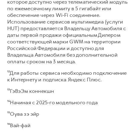
которое доступно через телематический модуль
по ежемесячному лимиту в 5 гигабайт или
обеспечение через Wi-Fi соединение.
Использование сервисов мультимедиа (услуги
HUT) предоставляется Владельцу Автомобиля с
даты первой продажи официальным Дилером
соответствующей марки GWM на территории
Российской Федерации и доступно для
Владельца Автомобиля без дополнительной
оплаты сроком на 3 месяца.
¹²Для работы сервиса необходимо подключение
к Интернету и подписка Яндекс Плюс.
¹³ГэВэЭм коннекшн
¹⁴Начиная с 2025-го модельного года
¹⁵Оува зэ эйр
¹⁶Вай-фай