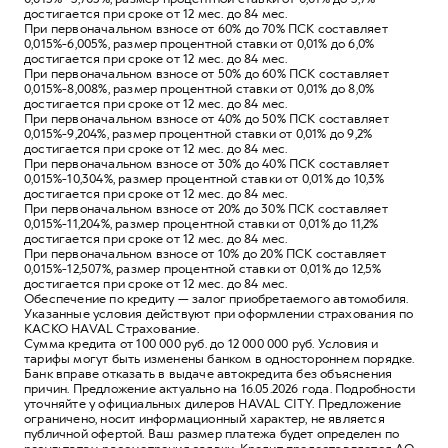
достигается при сроке от 12 мес. до 84 мес.
При первоначальном взносе от 60% до 70% ПСК составляет
0,015%-6,005%, размер процентной ставки от 0,01% до 6,0%
достигается при сроке от 12 мес. до 84 мес.
При первоначальном взносе от 50% до 60% ПСК составляет
0,015%-8,008%, размер процентной ставки от 0,01% до 8,0%
достигается при сроке от 12 мес. до 84 мес.
При первоначальном взносе от 40% до 50% ПСК составляет
0,015%-9,204%, размер процентной ставки от 0,01% до 9,2%
достигается при сроке от 12 мес. до 84 мес.
При первоначальном взносе от 30% до 40% ПСК составляет
0,015%-10,304%, размер процентной ставки от 0,01% до 10,3%
достигается при сроке от 12 мес. до 84 мес.
При первоначальном взносе от 20% до 30% ПСК составляет
0,015%-11,204%, размер процентной ставки от 0,01% до 11,2%
достигается при сроке от 12 мес. до 84 мес.
При первоначальном взносе от 10% до 20% ПСК составляет
0,015%-12,507%, размер процентной ставки от 0,01% до 12,5%
достигается при сроке от 12 мес. до 84 мес.
Обеспечение по кредиту — залог приобретаемого автомобиля.
Указанные условия действуют при оформлении страхования по
КАСКО HAVAL Страхование.
Сумма кредита от 100 000 руб. до 12 000 000 руб. Условия и
тарифы могут быть изменены банком в одностороннем порядке.
Банк вправе отказать в выдаче автокредита без объяснения
причин. Предложение актуально на 16.05.2026 года. Подробности
уточняйте у официальных дилеров HAVAL CITY. Предложение
ограничено, носит информационный характер, не является
публичной офертой. Ваш размер платежа будет определен по