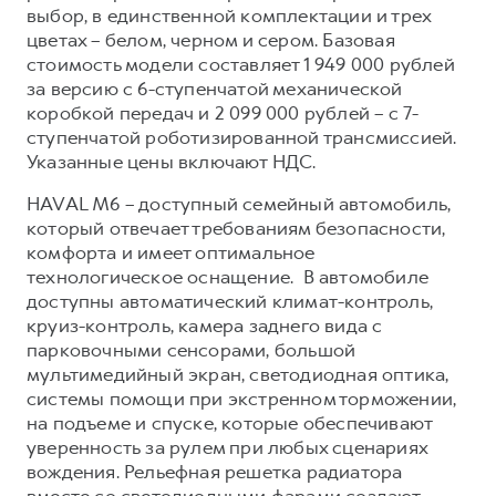
Оценить трейд-ин
выбор, в единственной комплектации и трех
Внедорожники
цветах – белом, черном и сером. Базовая
Все о сервисе
Конфигуратор модели
стоимость модели составляет 1 949 000 рублей
за версию с 6-ступенчатой механической
Горячая линия
коробкой передач и 2 099 000 рублей – с 7-
Горячая линия
8 (800) 511-59-86
ступенчатой роботизированной трансмиссией.
8 (800) 511-59-86
Указанные цены включают НДС.
H3
H5
HAVAL M6 – доступный семейный автомобиль,
от 2 499 000 ₽
от 4 049 000 ₽
который отвечает требованиям безопасности,
комфорта и имеет оптимальное
технологическое оснащение. В автомобиле
доступны автоматический климат-контроль,
круиз-контроль, камера заднего вида с
парковочными сенсорами, большой
H7
H9
мультимедийный экран, светодиодная оптика,
от 3 799 000 ₽
от 4 799 000 ₽
системы помощи при экстренном торможении,
на подъеме и спуске, которые обеспечивают
уверенность за рулем при любых сценариях
вождения. Рельефная решетка радиатора