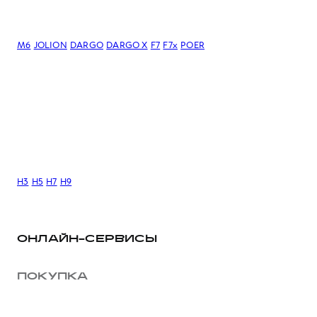
M6
JOLION
DARGO
DARGO Х
F7
F7x
POER
H3
H5
H7
H9
ОНЛАЙН-СЕРВИСЫ
ПОКУПКА