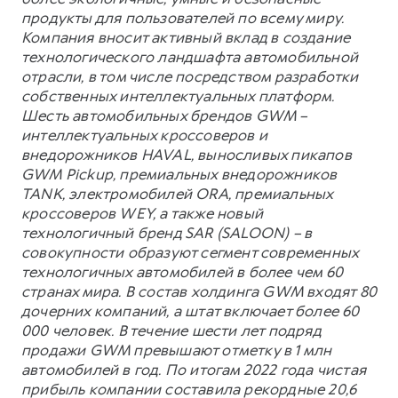
продукты для пользователей по всему миру.
Компания вносит активный вклад в создание
технологического ландшафта автомобильной
отрасли, в том числе посредством разработки
собственных интеллектуальных платформ.
Шесть автомобильных брендов GWM –
интеллектуальных кроссоверов и
внедорожников HAVAL, выносливых пикапов
GWM Pickup, премиальных внедорожников
TANK, электромобилей ORA, премиальных
кроссоверов WEY, а также новый
технологичный бренд SAR (SALOON) – в
совокупности образуют сегмент современных
технологичных автомобилей в более чем 60
странах мира. В состав холдинга GWM входят 80
дочерних компаний, а штат включает более 60
000 человек. В течение шести лет подряд
продажи GWM превышают отметку в 1 млн
автомобилей в год. По итогам 2022 года чистая
прибыль компании составила рекордные 20,6