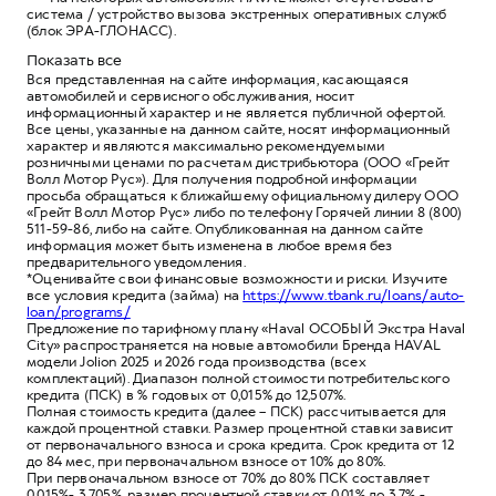
система / устройство вызова экстренных оперативных служб
(блок ЭРА-ГЛОНАСС).
Показать все
Вся представленная на сайте информация, касающаяся
автомобилей и сервисного обслуживания, носит
информационный характер и не является публичной офертой.
Все цены, указанные на данном сайте, носят информационный
характер и являются максимально рекомендуемыми
розничными ценами по расчетам дистрибьютора (ООО «Грейт
Волл Мотор Рус»). Для получения подробной информации
просьба обращаться к ближайшему официальному дилеру ООО
«Грейт Волл Мотор Рус» либо по телефону Горячей линии 8 (800)
511-59-86, либо на сайте. Опубликованная на данном сайте
информация может быть изменена в любое время без
предварительного уведомления.
*Оценивайте свои финансовые возможности и риски. Изучите
все условия кредита (займа) на
https://www.tbank.ru/loans/auto-
loan/programs/
Предложение по тарифному плану «Haval ОСОБЫЙ Экстра Haval
City» распространяется на новые автомобили Бренда HAVAL
модели Jolion 2025 и 2026 года производства (всех
комплектаций). Диапазон полной стоимости потребительского
кредита (ПСК) в % годовых от 0,015% до 12,507%.
Полная стоимость кредита (далее – ПСК) рассчитывается для
каждой процентной ставки. Размер процентной ставки зависит
от первоначального взноса и срока кредита. Срок кредита от 12
до 84 мес, при первоначальном взносе от 10% до 80%.
При первоначальном взносе от 70% до 80% ПСК составляет
0,015%- 3,705%, размер процентной ставки от 0,01% до 3,7% -