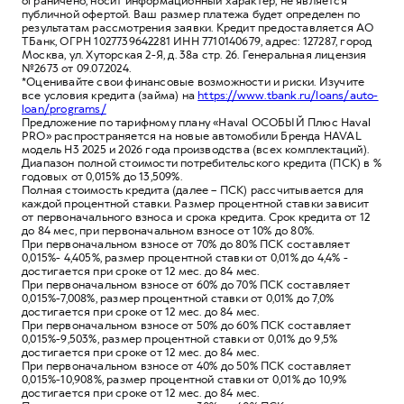
ограничено, носит информационный характер, не является
публичной офертой. Ваш размер платежа будет определен по
результатам рассмотрения заявки. Кредит предоставляется АО
ТБанк, ОГРН 1027739642281 ИНН 7710140679, адрес: 127287, город
Москва, ул. Хуторская 2-Я, д. 38а стр. 26. Генеральная лицензия
№2673 от 09.07.2024.
*Оценивайте свои финансовые возможности и риски. Изучите
все условия кредита (займа) на
https://www.tbank.ru/loans/auto-
loan/programs/
Предложение по тарифному плану «Haval ОСОБЫЙ Плюс Haval
PRO» распространяется на новые автомобили Бренда HAVAL
модель H3 2025 и 2026 года производства (всех комплектаций).
Диапазон полной стоимости потребительского кредита (ПСК) в %
годовых от 0,015% до 13,509%.
Полная стоимость кредита (далее – ПСК) рассчитывается для
каждой процентной ставки. Размер процентной ставки зависит
от первоначального взноса и срока кредита. Срок кредита от 12
до 84 мес, при первоначальном взносе от 10% до 80%.
При первоначальном взносе от 70% до 80% ПСК составляет
0,015%- 4,405%, размер процентной ставки от 0,01% до 4,4% -
достигается при сроке от 12 мес. до 84 мес.
При первоначальном взносе от 60% до 70% ПСК составляет
0,015%-7,008%, размер процентной ставки от 0,01% до 7,0%
достигается при сроке от 12 мес. до 84 мес.
При первоначальном взносе от 50% до 60% ПСК составляет
0,015%-9,503%, размер процентной ставки от 0,01% до 9,5%
достигается при сроке от 12 мес. до 84 мес.
При первоначальном взносе от 40% до 50% ПСК составляет
0,015%-10,908%, размер процентной ставки от 0,01% до 10,9%
достигается при сроке от 12 мес. до 84 мес.