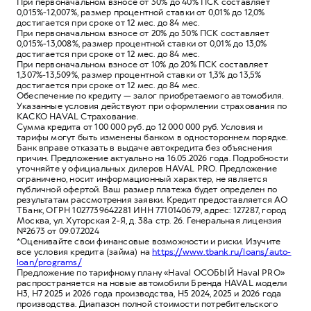
При первоначальном взносе от 30% до 40% ПСК составляет
0,015%-12,007%, размер процентной ставки от 0,01% до 12,0%
достигается при сроке от 12 мес. до 84 мес.
При первоначальном взносе от 20% до 30% ПСК составляет
0,015%-13,008%, размер процентной ставки от 0,01% до 13,0%
достигается при сроке от 12 мес. до 84 мес.
При первоначальном взносе от 10% до 20% ПСК составляет
1,307%-13,509%, размер процентной ставки от 1,3% до 13,5%
достигается при сроке от 12 мес. до 84 мес.
Обеспечение по кредиту — залог приобретаемого автомобиля.
Указанные условия действуют при оформлении страхования по
КАСКО HAVAL Страхование.
Сумма кредита от 100 000 руб. до 12 000 000 руб. Условия и
тарифы могут быть изменены банком в одностороннем порядке.
Банк вправе отказать в выдаче автокредита без объяснения
причин. Предложение актуально на 16.05.2026 года. Подробности
уточняйте у официальных дилеров HAVAL PRO. Предложение
ограничено, носит информационный характер, не является
публичной офертой. Ваш размер платежа будет определен по
результатам рассмотрения заявки. Кредит предоставляется АО
ТБанк, ОГРН 1027739642281 ИНН 7710140679, адрес: 127287, город
Москва, ул. Хуторская 2-Я, д. 38а стр. 26. Генеральная лицензия
№2673 от 09.07.2024
*Оценивайте свои финансовые возможности и риски. Изучите
все условия кредита (займа) на
https://www.tbank.ru/loans/auto-
loan/programs/
Предложение по тарифному плану «Haval ОСОБЫЙ Haval PRO»
распространяется на новые автомобили Бренда HAVAL модели
Н3, Н7 2025 и 2026 года производства, Н5 2024, 2025 и 2026 года
производства. Диапазон полной стоимости потребительского