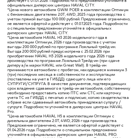
действует с 01.01.2026. Подробности о предложении уточняйте в
официальных дилерских центрах HAVAL CITY.
*Цена нового автомобиля GWM POER в комплектации Оптимум
с бензиновым двигателем 2.0Т, 4WD, 2025 года производства с
учетом прямой выгоды 100 000 рублей. Предложение ограничено,
не является офертой и действует с 01.07.2025 года. Подробности
о специальном предложении уточняйте в официальных
дилерских центрах HAVAL CITY.
*Цена автомобиля HAVAL H3 2026 модельного года в
комплектации Оптимум, 2026 года производства с учетом
выгоды 200 000 рублей по программе Лояльный трейд-ин.
Выгода 200 000 рублей предусмотрена с 25.02.2026 при
приобретении HAVAL H3 2026 модельного года 2026 года
производства по программе Лояльный Трейд-ин (при сдаче
дилеру а/м марки HAVAL или Great Wall). В трейд-ин
принимаются автомобили с пробегом, находящиеся минимум 3
(три) последних месяца в собственности и эксплуатации
(поставлены на учет в ГИБДД) сдающего лица или его
СУПРУГИ/СУПРУГА. В качестве документов, подтверждающих
срок владения сдаваемого в трейд-ин автомобиля, собственнику
необходимо предоставить копию ПТС или СТС или карточку
учета ТС из ГИБДД с печатью и подписью; копию свидетельства
о браке если сдаваемый автомобиль принадлежал супругу /
супруге. Подробности уточняйте в дилерских центрах HAVAL
Pro.
*Цена автомобиля HAVAL H5 в комплектации Оптимум с
дизельным двигателем 2.0T, 4WD, 2026 года производства.
Предложение ограничено, не является офертой и действует с
01.04.2026 года. Подробности о специальном предложении
уточняйте в официальных дилерских центрах HAVAL PRO.