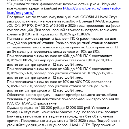
*Оценивайте свои финансовые возможности и риски. Изучите
все условия кредита (займа) на
https://www.tbank.ru/loans/auto-
loan/programs/
Предложение по тарифному плану «Haval ОСОБЫЙ Haval City»
распространяется на новые автомобили Бренда HAVAL модели
JOLION, F7, F7X, DARGO, M6 2025 и 2026 года производства (всех
комплектаций). Диапазон полной стоимости потребительского
кредита (ПСК) в % годовых от 0,015% до 15,808%.
Полная стоимость кредита (далее – ПСК) рассчитывается для
каждой процентной ставки. Размер процентной ставки зависит
от первоначального взноса и срока кредита. Срок кредита от 12
до 84 мес, при первоначальном взносе от 10% до 80%.
При первоначальном взносе от 60% до 80% ПСК составляет
0,015%-11,003%, размер процентной ставки от 0,01% до 11,0% -
достигается при сроке от 12 мес. до 84 мес.
При первоначальном взносе от 40% до 60% ПСК составляет
0,015%-13,807%, размер процентной ставки от 0,01% до 13,8% -
достигается при сроке от 12 мес. до 84 мес.
При первоначальном взносе от 10% до 40% ПСК составляет
5,103%-15,808%, размер процентной ставки от 5,1% до 15,8% -
достигается при сроке от 12 мес. до 84 мес.
Обеспечение по кредиту — залог приобретаемого автомобиля.
Указанные условия действуют при оформлении страхования по
КАСКО HAVAL Страхование.
Сумма кредита от 100 000 руб. до 12 000 000 руб. Условия и
тарифы могут быть изменены банком в одностороннем порядке.
Банк вправе отказать в выдаче автокредита без объяснения
причин. Предложение актуально на 16.05.2026 года. Подробности
уточняйте у официальных дилеров HAVAL CITY. Предложение