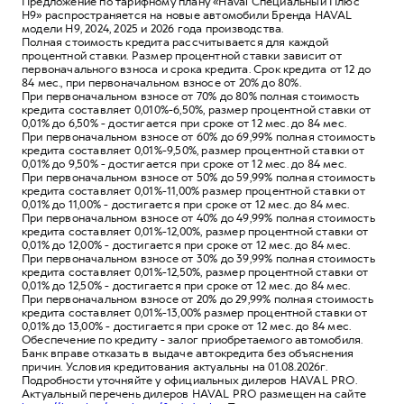
Предложение по тарифному плану «Haval Специальный Плюс
H9» распространяется на новые автомобили Бренда HAVAL
модели H9, 2024, 2025 и 2026 года производства.
Полная стоимость кредита рассчитывается для каждой
процентной ставки. Размер процентной ставки зависит от
первоначального взноса и срока кредита. Срок кредита от 12 до
84 мес., при первоначальном взносе от 20% до 80%.
При первоначальном взносе от 70% до 80% полная стоимость
кредита составляет 0,010%-6,50%, размер процентной ставки от
0,01% до 6,50% - достигается при сроке от 12 мес. до 84 мес.
При первоначальном взносе от 60% до 69,99% полная стоимость
кредита составляет 0,01%-9,50%, размер процентной ставки от
0,01% до 9,50% - достигается при сроке от 12 мес. до 84 мес.
При первоначальном взносе от 50% до 59,99% полная стоимость
кредита составляет 0,01%-11,00% размер процентной ставки от
0,01% до 11,00% - достигается при сроке от 12 мес. до 84 мес.
При первоначальном взносе от 40% до 49,99% полная стоимость
кредита составляет 0,01%-12,00%, размер процентной ставки от
0,01% до 12,00% - достигается при сроке от 12 мес. до 84 мес.
При первоначальном взносе от 30% до 39,99% полная стоимость
кредита составляет 0,01%-12,50%, размер процентной ставки от
0,01% до 12,50% - достигается при сроке от 12 мес. до 84 мес.
При первоначальном взносе от 20% до 29,99% полная стоимость
кредита составляет 0,01%-13,00% размер процентной ставки от
0,01% до 13,00% - достигается при сроке от 12 мес. до 84 мес.
Обеспечение по кредиту - залог приобретаемого автомобиля.
Банк вправе отказать в выдаче автокредита без объяснения
причин. Условия кредитования актуальны на 01.08.2026г.
Подробности уточняйте у официальных дилеров HAVAL PRO.
Актуальный перечень дилеров HAVAL PRO размещен на сайте