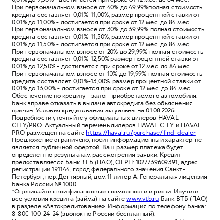
При первоначальном взносе от 40% до 49,99%полная стоимость
кредита составляет 0,01%-11,00%, размер процентной ставки от
0,01% до 11,00% - достигается при сроке от 12 мес. до 84 мес.
При первоначальном взносе от 30% до 39,99% полная стоимость
кредита составляет 0,01%-11,50%, размер процентной ставки от
0,01% до 11,50% - достигается при сроке от 12 мес. до 84 мес.
При первоначальном взносе от 20% до 29,99% полная стоимость
кредита составляет 0,01%-12,50% размер процентной ставки от
0,01% до 12,50% - достигается при сроке от 12 мес. до 84 мес.
При первоначальном взносе от 10% до 19,99% полная стоимость
кредита составляет 0,01%-13,00%, размер процентной ставки от
0,01% до 13,00% - достигается при сроке от 12 мес. до 84 мес.
Обеспечение по кредиту - залог приобретаемого автомобиля.
Банк вправе отказать в выдаче автокредита без объяснения
причин. Условия кредитования актуальны на 01.08.2026г.
Подробности уточняйте у официальных дилеров HAVAL
CITY/PRO. Актуальный перечень дилеров HAVAL CITY и HAVAL
PRO размещен на сайте
https://haval.ru/purchase/find-dealer
Предложение ограничено, носит информационный характер, не
является публичной офертой. Ваш размер платежа будет
определен по результатам рассмотрения заявки. Кредит
предоставляется Банк ВТБ (ПАО), ОГРН: 1027739609391, адрес
регистрации 191144, город федерального значения Санкт-
Петербург, пер. Дегтярный, дом 11 литер А. Генеральная лицензия
Банка России № 1000.
*Оценивайте свои финансовые возможности и риски. Изучите
все условия кредита (займа) на сайте
www.vtb.ru
Банк ВТБ (ПАО)
в разделе «Автокредитование». Информация по телефону Банка:
8-800-100-24-24 (звонок по России бесплатный).