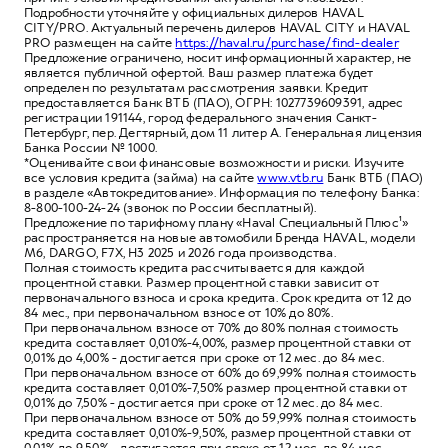
Подробности уточняйте у официальных дилеров HAVAL
CITY/PRO. Актуальный перечень дилеров HAVAL CITY и HAVAL
PRO размещен на сайте
https://haval.ru/purchase/find-dealer
Предложение ограничено, носит информационный характер, не
является публичной офертой. Ваш размер платежа будет
определен по результатам рассмотрения заявки. Кредит
предоставляется Банк ВТБ (ПАО), ОГРН: 1027739609391, адрес
регистрации 191144, город федерального значения Санкт-
Петербург, пер. Дегтярный, дом 11 литер А. Генеральная лицензия
Банка России № 1000.
*Оценивайте свои финансовые возможности и риски. Изучите
все условия кредита (займа) на сайте
www.vtb.ru
Банк ВТБ (ПАО)
в разделе «Автокредитование». Информация по телефону Банка:
8-800-100-24-24 (звонок по России бесплатный).
Предложение по тарифному плану «Haval Специальный Плюс¹»
распространяется на новые автомобили Бренда HAVAL, модели
M6, DARGO, F7X, Н3 2025 и 2026 года производства.
Полная стоимость кредита рассчитывается для каждой
процентной ставки. Размер процентной ставки зависит от
первоначального взноса и срока кредита. Срок кредита от 12 до
84 мес., при первоначальном взносе от 10% до 80%.
При первоначальном взносе от 70% до 80% полная стоимость
кредита составляет 0,010%-4,00%, размер процентной ставки от
0,01% до 4,00% - достигается при сроке от 12 мес. до 84 мес.
При первоначальном взносе от 60% до 69,99% полная стоимость
кредита составляет 0,010%-7,50% размер процентной ставки от
0,01% до 7,50% - достигается при сроке от 12 мес. до 84 мес.
При первоначальном взносе от 50% до 59,99% полная стоимость
кредита составляет 0,010%-9,50%, размер процентной ставки от
0,01% до 9,50% - достигается при сроке от 12 мес. до 84 мес.