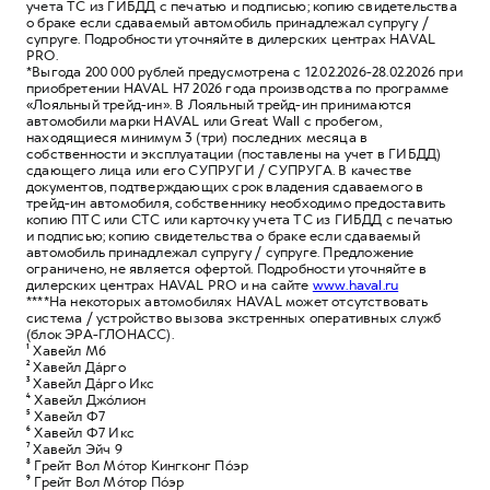
учета ТС из ГИБДД с печатью и подписью; копию свидетельства
о браке если сдаваемый автомобиль принадлежал супругу /
супруге. Подробности уточняйте в дилерских центрах HAVAL
PRO.
*Выгода 200 000 рублей предусмотрена с 12.02.2026-28.02.2026 при
приобретении HAVAL H7 2026 года производства по программе
«Лояльный трейд-ин». В Лояльный трейд-ин принимаются
автомобили марки HAVAL или Great Wall с пробегом,
находящиеся минимум 3 (три) последних месяца в
собственности и эксплуатации (поставлены на учет в ГИБДД)
сдающего лица или его СУПРУГИ / СУПРУГА. В качестве
документов, подтверждающих срок владения сдаваемого в
трейд-ин автомобиля, собственнику необходимо предоставить
копию ПТС или СТС или карточку учета ТС из ГИБДД с печатью
и подписью; копию свидетельства о браке если сдаваемый
автомобиль принадлежал супругу / супруге. Предложение
ограничено, не является офертой. Подробности уточняйте в
дилерских центрах HAVAL PRO и на сайте
www.haval.ru
****На некоторых автомобилях HAVAL может отсутствовать
система / устройство вызова экстренных оперативных служб
(блок ЭРА-ГЛОНАСС).
¹ Хавейл M6
² Хавейл Да́рго
³ Хавейл Да́рго Икс
⁴ Хавейл Джо́лион
⁵ Хавейл Ф7
⁶ Хавейл Ф7 Икс
⁷ Хавейл Эйч 9
⁸ Грейт Вол Мóтор Кингконг Пóэр
⁹ Грейт Вол Мóтор Пóэр