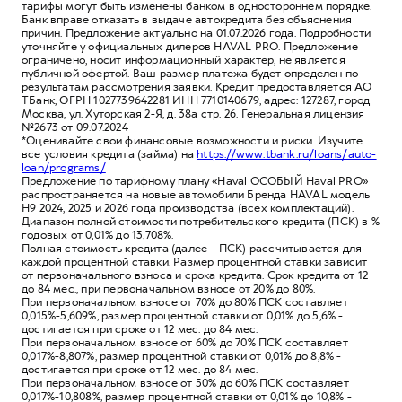
тарифы могут быть изменены банком в одностороннем порядке.
Банк вправе отказать в выдаче автокредита без объяснения
причин. Предложение актуально на 01.07.2026 года. Подробности
уточняйте у официальных дилеров HAVAL PRO. Предложение
ограничено, носит информационный характер, не является
публичной офертой. Ваш размер платежа будет определен по
результатам рассмотрения заявки. Кредит предоставляется АО
ТБанк, ОГРН 1027739642281 ИНН 7710140679, адрес: 127287, город
Москва, ул. Хуторская 2-Я, д. 38а стр. 26. Генеральная лицензия
№2673 от 09.07.2024
*Оценивайте свои финансовые возможности и риски. Изучите
все условия кредита (займа) на
https://www.tbank.ru/loans/auto-
loan/programs/
Предложение по тарифному плану «Haval ОСОБЫЙ Haval PRO»
распространяется на новые автомобили Бренда HAVAL модель
Н9 2024, 2025 и 2026 года производства (всех комплектаций).
Диапазон полной стоимости потребительского кредита (ПСК) в %
годовых от 0,01% до 13,708%.
Полная стоимость кредита (далее – ПСК) рассчитывается для
каждой процентной ставки. Размер процентной ставки зависит
от первоначального взноса и срока кредита. Срок кредита от 12
до 84 мес., при первоначальном взносе от 20% до 80%.
При первоначальном взносе от 70% до 80% ПСК составляет
0,015%-5,609%, размер процентной ставки от 0,01% до 5,6% -
достигается при сроке от 12 мес. до 84 мес.
При первоначальном взносе от 60% до 70% ПСК составляет
0,017%-8,807%, размер процентной ставки от 0,01% до 8,8% -
достигается при сроке от 12 мес. до 84 мес.
При первоначальном взносе от 50% до 60% ПСК составляет
0,017%-10,808%, размер процентной ставки от 0,01% до 10,8% -