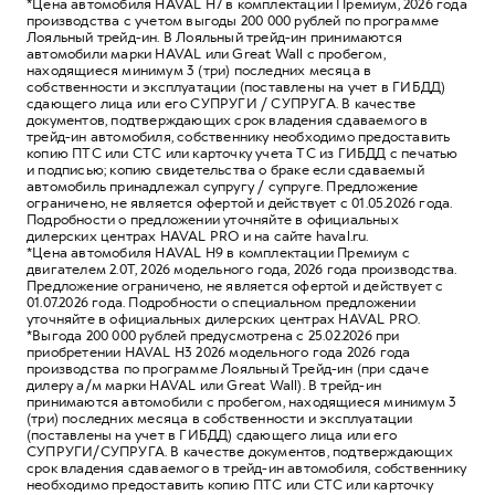
*Цена автомобиля HAVAL H7 в комплектации Премиум, 2026 года
производства с учетом выгоды 200 000 рублей по программе
Лояльный трейд-ин. В Лояльный трейд-ин принимаются
автомобили марки HAVAL или Great Wall с пробегом,
находящиеся минимум 3 (три) последних месяца в
собственности и эксплуатации (поставлены на учет в ГИБДД)
сдающего лица или его СУПРУГИ / СУПРУГА. В качестве
документов, подтверждающих срок владения сдаваемого в
трейд-ин автомобиля, собственнику необходимо предоставить
копию ПТС или СТС или карточку учета ТС из ГИБДД с печатью
и подписью; копию свидетельства о браке если сдаваемый
автомобиль принадлежал супругу / супруге. Предложение
ограничено, не является офертой и действует с 01.05.2026 года.
Подробности о предложении уточняйте в официальных
дилерских центрах HAVAL PRO и на сайте haval.ru.
*Цена автомобиля HAVAL H9 в комплектации Премиум с
двигателем 2.0T, 2026 модельного года, 2026 года производства.
Предложение ограничено, не является офертой и действует с
01.07.2026 года. Подробности о специальном предложении
уточняйте в официальных дилерских центрах HAVAL PRO.
*Выгода 200 000 рублей предусмотрена с 25.02.2026 при
приобретении HAVAL H3 2026 модельного года 2026 года
производства по программе Лояльный Трейд-ин (при сдаче
дилеру а/м марки HAVAL или Great Wall). В трейд-ин
принимаются автомобили с пробегом, находящиеся минимум 3
(три) последних месяца в собственности и эксплуатации
(поставлены на учет в ГИБДД) сдающего лица или его
СУПРУГИ/СУПРУГА. В качестве документов, подтверждающих
срок владения сдаваемого в трейд-ин автомобиля, собственнику
необходимо предоставить копию ПТС или СТС или карточку