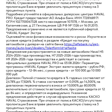
HAVAL Страхование. При отказе от полиса КАСКО/отсутствии
пролонгации Банк вправе увеличить процентную ставку на 3
процентных пункта.
Подробнее уточняйте в официальных дилерских центрах HAVAL
PRO. Кредит предоставляет АО Альфа-Банк. ИНН 7728168971
ОГРН 1027700067328 место нахождение 107078, г. Москва, ул.
Каланчевская, д. 27. Ген.лицензия ЦБ РФ № 1326 от 16.01.2015.
Предложение ограничено и не является публичной офертой.
*HAVAL Кредит Экстра
Оценивайте свои финансовые возможности и риски. Изучите все
условия кредита (займа) в разделе «Кредит на покупку
автомобиля у дилера» на сайте банка
https://alfabank.ru/get-
money/auto-loan/dealers/?platformId=alfasite
Предложение распространяется на новые автомобили Haval H5
2024-2026 года производства, H7 2025-2026 года производства,
H9 2024-2026 года производства и действует в салонах
официальных дилеров HAVAL PRO на 03.08.2026г. Параметры
программы «HAVAL Кредит Экстра»: валюта кредита – рубли РФ;
срок кредита – 12-84 мес.; сумма кредита - от 100 000 до 10 000
000 руб.
Диапазон Полной стоимости кредита в % годовых составляет от
2,478% до 17,826%. % ставка составляет от 0,010% до 14,300%, на
диапазонах первоначального взноса от 10,000% до 80,000%
включительно от стоимости автомобиля, при сроке кредита от 12
до 84 мес. и определяется индивидуально. Указанное
предложение действует в случае оформления полиса КАСКО
HAVAL Страхование. При отказе от полиса КАСКО/отсутствии
пролонгации Банк вправе увеличить процентную ставку на 3
процентных пункта.
Подробнее уточняйте в официальных дилерских центрах HAVAL