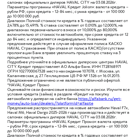
салонах официальных дилеров HAVAL CITY на 03.08.2026г.
Параметры программы «HAVAL Кредит Jolion»: валюта кредита –
рубли РФ; срок кредита – 12-84 мес.; сумма кредита - от 100 000
до 10 000 000 руб.
Диапазон Полной стоимости кредита в % годовых составляет от
2,478% до 15,491%. % ставка составляет от 0,010% до 12,000%, на
диапазонах первоначального взноса от 10,000% до 80,000%
включительно от стоимости автомобиля, при сроке кредита от 12
до 84 мес. и определяется индивидуально. Указанное
предложение действует в случае оформления полиса КАСКО
HAVAL Страхование. При отказе от полиса КАСКО/отсутствии
пролонгации Банк вправе увеличить процентную ставку на 3
процентных пункта.
Подробнее уточняйте в официальных дилерских центрах HAVAL
CITY. Кредит предоставляет АО Альфа-Банк. ИНН 7728168971
ОГРН 1027700067328 место нахождение 107078, г. Москва, ул.
Каланчевская, д. 27. Ген.лицензия ЦБ РФ № 1326 от 16.01.2015.
Предложение ограничено и не является публичной офертой.
*HAVAL Кредит Промо
Оценивайте свои финансовые возможности и риски. Изучите все
условия кредита (займа) в разделе «Кредит на покупку
автомобиля у дилера» на сайте банка
https://alfabank.ru/get-
money/auto-loan/dealers/?platformId=alfasite
Предложение распространяется на новые автомобили Haval F7x,
Haval M6, Haval Dargo 2025-2026 года производства и действует в
салонах официальных дилеров HAVAL CITY на 03.08.2026г.
Параметры программы «HAVAL Кредит Промо»: валюта кредита
– рубли РФ; срок кредита – 12-84 мес.; сумма кредита - от 100 000
до 10 000 000 руб.
Диапазон Полной стоимости кредита в % годовых составляет от