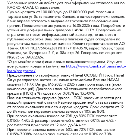
Указанные условия действуют при оформлении страхования по
КАСКО HAVAL Страхование.
Сумма кредита от 100 000 руб. до 12 000 000 руб. Условия и
тарифы могут быть изменены банком в одностороннем порядке.
Банк вправе отказать в выдаче автокредита без объяснения
причин. Предложение актуально на 16.05.2026 года. Подробности
уточняйте у официальных дилеров HAVAL CITY. Предложение
ограничено, носит информационный характер, не является
публичной офертой. Ваш размер платежа будет определен по
результатам рассмотрения заявки. Кредит предоставляется АО
ТБанк, ОГРН 1027739642281 ИНН 7710140679, адрес: 127287, город
Москва, ул. Хуторская 2-Я, д. 38а стр. 26. Генеральная лицензия
№2673 от 09.07.2024.
*Оценивайте свои финансовые возможности и риски. Изучите
все условия кредита (займа) на
https://www.tbank.ru/loans/auto-
loan/programs/
Предложение по тарифному плану «Haval ОСОБЫЙ Плюс Haval
City» распространяется на новые автомобили Бренда HAVAL
модели F7, F7X, Dargo, M6 2025 и 2026 года производства (всех
комплектаций). Диапазон полной стоимости потребительского
кредита (ПСК) в % годовых от 0,015% до 13,509%.
Полная стоимость кредита (далее – ПСК) рассчитывается для
каждой процентной ставки. Размер процентной ставки зависит
от первоначального взноса и срока кредита. Срок кредита от 12
до 84 мес, при первоначальном взносе от 10% до 80%.
При первоначальном взносе от 70% до 80% ПСК составляет
0,015%- 4,405%, размер процентной ставки от 0,01% до 4,4% -
достигается при сроке от 12 мес. до 84 мес.
При первоначальном взносе от 60% до 70% ПСК составляет
0,015%-7,008%, размер процентной ставки от 0,01% до 7,0%