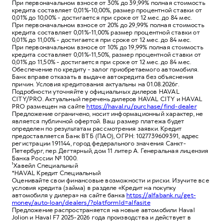
При первоначальном взносе от 30% до 39,99% полная стоимость
кредита составляет 0,01%-10,00%, размер процентной ставки от
0,01% до 10,00% - достигается при сроке от 12 мес. до 84 мес.
При первоначальном взносе от 20% до 29,99% полная стоимость
кредита составляет 0,01%-11,00% размер процентной ставки от
0,01% до 11,00% - достигается при сроке от 12 мес. до 84 мес.
При первоначальном взносе от 10% до 19,99% полная стоимость
кредита составляет 0,01%-11,50%, размер процентной ставки от
0,01% до 11,50% - достигается при сроке от 12 мес. до 84 мес.
Обеспечение по кредиту - залог приобретаемого автомобиля.
Банк вправе отказать в выдаче автокредита без объяснения
причин. Условия кредитования актуальны на 01.08.2026г.
Подробности уточняйте у официальных дилеров HAVAL
CITY/PRO. Актуальный перечень дилеров HAVAL CITY и HAVAL
PRO размещен на сайте
https://haval.ru/purchase/find-dealer
Предложение ограничено, носит информационный характер, не
является публичной офертой. Ваш размер платежа будет
определен по результатам рассмотрения заявки. Кредит
предоставляется Банк ВТБ (ПАО), ОГРН: 1027739609391, адрес
регистрации 191144, город федерального значения Санкт-
Петербург, пер. Дегтярный, дом 11 литер А. Генеральная лицензия
Банка России № 1000.
¹Хавейл Специальный
*HAVAL Кредит Специальный
Оценивайте свои финансовые возможности и риски. Изучите все
условия кредита (займа) в разделе «Кредит на покупку
автомобиля у дилера» на сайте банка
https://alfabank.ru/get-
money/auto-loan/dealers/?platformId=alfasite
Предложение распространяется на новые автомобили Haval
Jolion и Haval F7 2025-2026 года производства и действует в