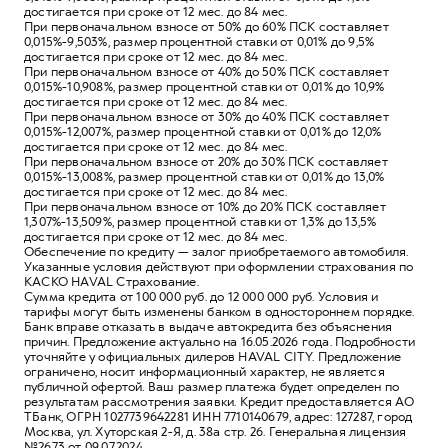
достигается при сроке от 12 мес. до 84 мес.
При первоначальном взносе от 50% до 60% ПСК составляет
0,015%-9,503%, размер процентной ставки от 0,01% до 9,5%
достигается при сроке от 12 мес. до 84 мес.
При первоначальном взносе от 40% до 50% ПСК составляет
0,015%-10,908%, размер процентной ставки от 0,01% до 10,9%
достигается при сроке от 12 мес. до 84 мес.
При первоначальном взносе от 30% до 40% ПСК составляет
0,015%-12,007%, размер процентной ставки от 0,01% до 12,0%
достигается при сроке от 12 мес. до 84 мес.
При первоначальном взносе от 20% до 30% ПСК составляет
0,015%-13,008%, размер процентной ставки от 0,01% до 13,0%
достигается при сроке от 12 мес. до 84 мес.
При первоначальном взносе от 10% до 20% ПСК составляет
1,307%-13,509%, размер процентной ставки от 1,3% до 13,5%
достигается при сроке от 12 мес. до 84 мес.
Обеспечение по кредиту — залог приобретаемого автомобиля.
Указанные условия действуют при оформлении страхования по
КАСКО HAVAL Страхование.
Сумма кредита от 100 000 руб. до 12 000 000 руб. Условия и
тарифы могут быть изменены банком в одностороннем порядке.
Банк вправе отказать в выдаче автокредита без объяснения
причин. Предложение актуально на 16.05.2026 года. Подробности
уточняйте у официальных дилеров HAVAL CITY. Предложение
ограничено, носит информационный характер, не является
публичной офертой. Ваш размер платежа будет определен по
результатам рассмотрения заявки. Кредит предоставляется АО
ТБанк, ОГРН 1027739642281 ИНН 7710140679, адрес: 127287, город
Москва, ул. Хуторская 2-Я, д. 38а стр. 26. Генеральная лицензия
№2673 от 09.07.2024.