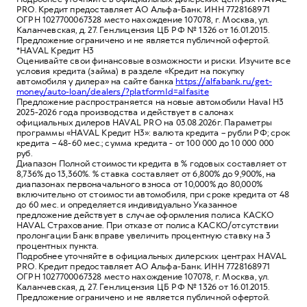
PRO. Кредит предоставляет АО Альфа-Банк. ИНН 7728168971
ОГРН 1027700067328 место нахождение 107078, г. Москва, ул.
Каланчевская, д. 27. Ген.лицензия ЦБ РФ № 1326 от 16.01.2015.
Предложение ограничено и не является публичной офертой.
*HAVAL Кредит H3
Оценивайте свои финансовые возможности и риски. Изучите все
условия кредита (займа) в разделе «Кредит на покупку
автомобиля у дилера» на сайте банка
https://alfabank.ru/get-
money/auto-loan/dealers/?platformId=alfasite
Предложение распространяется на новые автомобили Haval H3
2025-2026 года производства и действует в салонах
официальных дилеров HAVAL PRO на 03.08.2026г. Параметры
программы «HAVAL Кредит H3»: валюта кредита – рубли РФ; срок
кредита – 48-60 мес.; сумма кредита - от 100 000 до 10 000 000
руб.
Диапазон Полной стоимости кредита в % годовых составляет от
8,736% до 13,360%. % ставка составляет от 6,800% до 9,900%, на
диапазонах первоначального взноса от 10,000% до 80,000%
включительно от стоимости автомобиля, при сроке кредита от 48
до 60 мес. и определяется индивидуально Указанное
предложение действует в случае оформления полиса КАСКО
HAVAL Страхование. При отказе от полиса КАСКО/отсутствии
пролонгации Банк вправе увеличить процентную ставку на 3
процентных пункта.
Подробнее уточняйте в официальных дилерских центрах HAVAL
PRO. Кредит предоставляет АО Альфа-Банк. ИНН 7728168971
ОГРН 1027700067328 место нахождение 107078, г. Москва, ул.
Каланчевская, д. 27. Ген.лицензия ЦБ РФ № 1326 от 16.01.2015.
Предложение ограничено и не является публичной офертой.