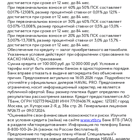
достигается при сроке от 12 мес. до 84 мес.
При первоначальном взносе от 40% до 50% ПСК составляет
0,017%-12,108%, размер процентной ставки от 0,01% до 12,1% -
достигается при сроке от 12 мес. до 84 мес.
При первоначальном взносе от 30% до 40% ПСК составляет
0,507%-13,008%, размер процентной ставки от 0,5% до 13,0% -
достигается при сроке от 12 мес. до 84 мес.
При первоначальном взносе от 20% до 30% ПСК составляет
3,007%-13,708%, размер процентной ставки от 3,0% до 13,7% -
достигается при сроке от 12 мес. до 84 мес.
Обеспечение по кредиту — залог приобретаемого автомобиля.
Указанные условия действуют при оформлении страхования по
КАСКО HAVAL Страхование.
Сумма кредита от 100 000 руб. до 12 000 000 руб. Условия и
тарифы могут быть изменены банком в одностороннем порядке.
Банк вправе отказать в выдаче автокредита без объяснения
причин. Предложение актуально на 16.05.2026 года. Подробности
уточняйте у официальных дилеров HAVAL PRO. Предложение
ограничено, носит информационный характер, не является
публичной офертой. Ваш размер платежа будет определен по
результатам рассмотрения заявки. Кредит предоставляется АО
ТБанк, ОГРН 1027739642281 ИНН 7710140679, адрес: 127287, город
Москва, ул. Хуторская 2-Я, д. 38а стр. 26. Генеральная лицензия
№2673 от 09.07.2024.
*Оценивайте свои финансовые возможности и риски. Изучите
все условия кредита (займа) на сайте
www.vtb.ru
Банк ВТБ (ПАО)
в разделе «Автокредитование». Информация по телефону Банка:
8-800-100-24-24 (звонок по России бесплатный).
Предложение по тарифному плану «Haval Специальный¹»
распространяется на новые автомобили Бренда HAVAL, модели