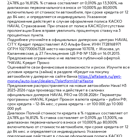
2,478% до 16,812%. % ставка составляет от 0,010% до 13,300%, на
диапазонах первоначального взноса от 10,000% до 80,000%
включительно от стоимости автомобиля, при сроке кредита от 12
до 84 мес. и определяется индивидуально. Указанное
предложение действует в случае оформления полиса КАСКО
HAVAL Страхование. При отказе от полиса КАСКО/отсутствии
пролонгации Банк вправе увеличить процентную ставку на 3
процентных пункта.
Подробнее уточняйте в официальных дилерских центрах HAVAL
CITY. Кредит предоставляет АО Альфа-Банк. ИНН 7728168971
ОГРН 1027700067328 место нахождение 107078, г. Москва, ул.
Каланчевская, д. 27. Ген.лицензия ЦБ РФ № 1326 от 16.01.2015.
Предложение ограничено и не является публичной офертой.
*HAVAL Кредит Промо
Оценивайте свои финансовые возможности и риски. Изучите все
условия кредита (займа) в разделе «Кредит на покупку
автомобиля у дилера» на сайте банка
https://alfabank.ru/get-
money/auto-loan/dealers/?platformId=alfasite
Предложение распространяется на новые автомобили Haval H3
2025-2026 года производства и действует в салонах
официальных дилеров HAVAL PRO на 03.08.2026г. Параметры
программы «HAVAL Кредит Промо»: валюта кредита – рубли РФ;
срок кредита – 12-84 мес.; сумма кредита - от 100 000 до 10 000
000 руб.
Диапазон Полной стоимости кредита в % годовых составляет от
2,478% до 16,812%. % ставка составляет от 0,010% до 13,300%, на
диапазонах первоначального взноса от 10,000% до 80,000%
включительно от стоимости автомобиля, при сроке кредита от 12
до 84 мес. и определяется индивидуально. Указанное
предложение действует в случае оформления полиса КАСКО