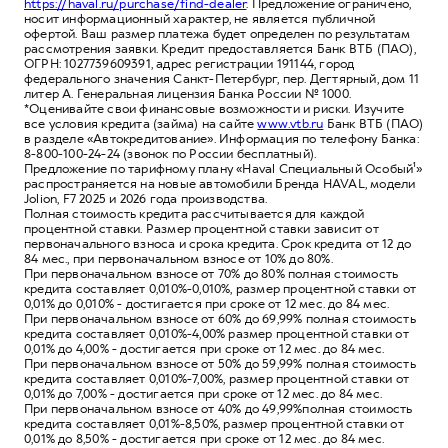
https://haval.ru/purchase/find-dealer
. Предложение ограничено,
носит информационный характер, не является публичной
офертой. Ваш размер платежа будет определен по результатам
рассмотрения заявки. Кредит предоставляется Банк ВТБ (ПАО),
ОГРН: 1027739609391, адрес регистрации 191144, город
федерального значения Санкт-Петербург, пер. Дегтярный, дом 11
литер А. Генеральная лицензия Банка России № 1000.
*Оценивайте свои финансовые возможности и риски. Изучите
все условия кредита (займа) на сайте
www.vtb.ru
Банк ВТБ (ПАО)
в разделе «Автокредитование». Информация по телефону Банка:
8-800-100-24-24 (звонок по России бесплатный).
Предложение по тарифному плану «Haval Специальный Особый¹»
распространяется на новые автомобили Бренда HAVAL, модели
Jolion, F7 2025 и 2026 года производства.
Полная стоимость кредита рассчитывается для каждой
процентной ставки. Размер процентной ставки зависит от
первоначального взноса и срока кредита. Срок кредита от 12 до
84 мес., при первоначальном взносе от 10% до 80%.
При первоначальном взносе от 70% до 80% полная стоимость
кредита составляет 0,010%-0,010%, размер процентной ставки от
0,01% до 0,010% - достигается при сроке от 12 мес. до 84 мес.
При первоначальном взносе от 60% до 69,99% полная стоимость
кредита составляет 0,010%-4,00% размер процентной ставки от
0,01% до 4,00% - достигается при сроке от 12 мес. до 84 мес.
При первоначальном взносе от 50% до 59,99% полная стоимость
кредита составляет 0,010%-7,00%, размер процентной ставки от
0,01% до 7,00% - достигается при сроке от 12 мес. до 84 мес.
При первоначальном взносе от 40% до 49,99%полная стоимость
кредита составляет 0,01%-8,50%, размер процентной ставки от
0,01% до 8,50% - достигается при сроке от 12 мес. до 84 мес.