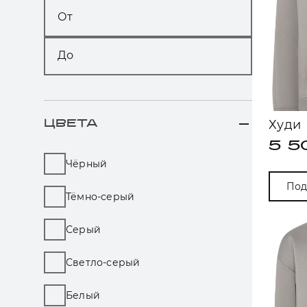
От
До
Худи
ЦВЕТА
5 5
Чёрный
Под
Тёмно-серый
Серый
Светло-серый
Белый