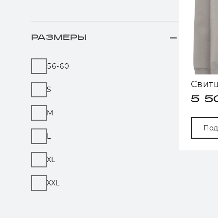
РАЗМЕРЫ
56-60
Свит
S
5 5
M
Под
L
XL
XXL