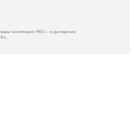
овары коллекции PRO — в дилерских
VAL.