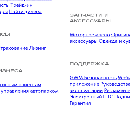
исты
Трейд-ин
ары
Найти дилера
ЗАПЧАСТИ И
АКСЕССУАРЫ
Моторное масло
Оригин
НСЫ
аксессуары
Одежда и су
Страхование
Лизинг
ПОДДЕРЖКА
ИЗНЕСА
GWM Безопасность
Моби
приложение
Руководства
тивным клиентам
эксплуатации
Регламент
 управления автопарком
Электронный ПТС
Подпи
Гарантия