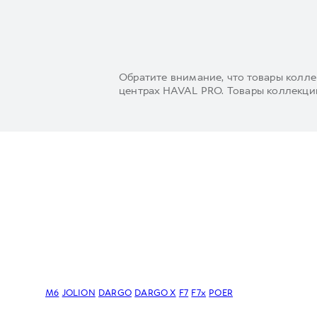
Обратите внимание, что товары колле
центрах HAVAL PRO. Товары коллекций
M6
JOLION
DARGO
DARGO Х
F7
F7x
POER