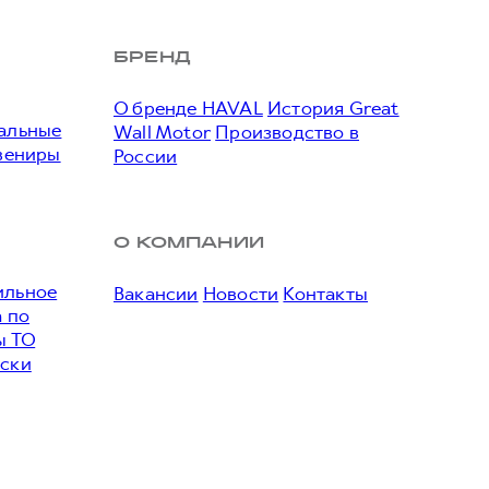
БРЕНД
О бренде HAVAL
История Great
альные
Wall Motor
Производство в
вениры
России
О КОМПАНИИ
льное
Вакансии
Новости
Контакты
 по
ы ТО
ски