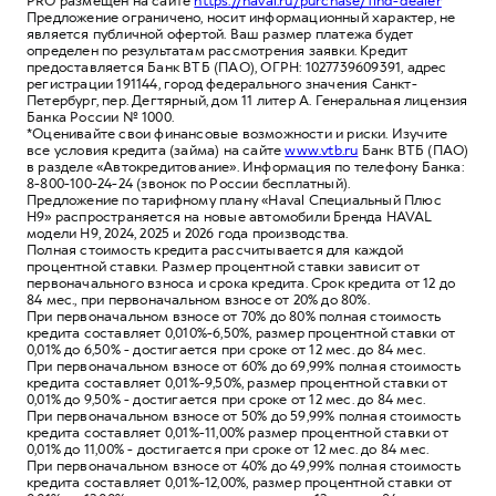
PRO размещен на сайте
https://haval.ru/purchase/find-dealer
Предложение ограничено, носит информационный характер, не
является публичной офертой. Ваш размер платежа будет
определен по результатам рассмотрения заявки. Кредит
предоставляется Банк ВТБ (ПАО), ОГРН: 1027739609391, адрес
регистрации 191144, город федерального значения Санкт-
Петербург, пер. Дегтярный, дом 11 литер А. Генеральная лицензия
Банка России № 1000.
*Оценивайте свои финансовые возможности и риски. Изучите
все условия кредита (займа) на сайте
www.vtb.ru
Банк ВТБ (ПАО)
в разделе «Автокредитование». Информация по телефону Банка:
8-800-100-24-24 (звонок по России бесплатный).
Предложение по тарифному плану «Haval Специальный Плюс
H9» распространяется на новые автомобили Бренда HAVAL
модели H9, 2024, 2025 и 2026 года производства.
Полная стоимость кредита рассчитывается для каждой
процентной ставки. Размер процентной ставки зависит от
первоначального взноса и срока кредита. Срок кредита от 12 до
84 мес., при первоначальном взносе от 20% до 80%.
При первоначальном взносе от 70% до 80% полная стоимость
кредита составляет 0,010%-6,50%, размер процентной ставки от
0,01% до 6,50% - достигается при сроке от 12 мес. до 84 мес.
При первоначальном взносе от 60% до 69,99% полная стоимость
кредита составляет 0,01%-9,50%, размер процентной ставки от
0,01% до 9,50% - достигается при сроке от 12 мес. до 84 мес.
При первоначальном взносе от 50% до 59,99% полная стоимость
кредита составляет 0,01%-11,00% размер процентной ставки от
0,01% до 11,00% - достигается при сроке от 12 мес. до 84 мес.
При первоначальном взносе от 40% до 49,99% полная стоимость
кредита составляет 0,01%-12,00%, размер процентной ставки от