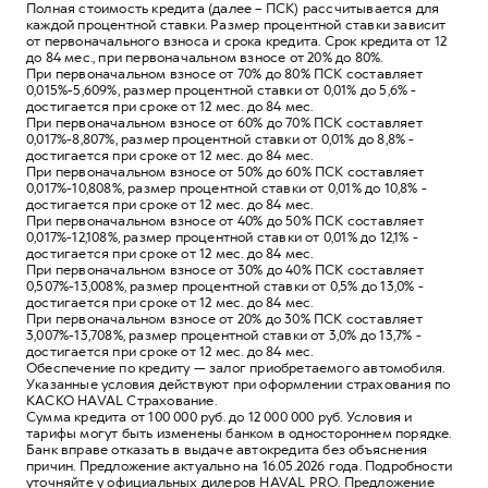
Полная стоимость кредита (далее – ПСК) рассчитывается для
каждой процентной ставки. Размер процентной ставки зависит
от первоначального взноса и срока кредита. Срок кредита от 12
до 84 мес., при первоначальном взносе от 20% до 80%.
При первоначальном взносе от 70% до 80% ПСК составляет
0,015%-5,609%, размер процентной ставки от 0,01% до 5,6% -
достигается при сроке от 12 мес. до 84 мес.
При первоначальном взносе от 60% до 70% ПСК составляет
0,017%-8,807%, размер процентной ставки от 0,01% до 8,8% -
достигается при сроке от 12 мес. до 84 мес.
При первоначальном взносе от 50% до 60% ПСК составляет
0,017%-10,808%, размер процентной ставки от 0,01% до 10,8% -
достигается при сроке от 12 мес. до 84 мес.
При первоначальном взносе от 40% до 50% ПСК составляет
0,017%-12,108%, размер процентной ставки от 0,01% до 12,1% -
достигается при сроке от 12 мес. до 84 мес.
При первоначальном взносе от 30% до 40% ПСК составляет
0,507%-13,008%, размер процентной ставки от 0,5% до 13,0% -
достигается при сроке от 12 мес. до 84 мес.
При первоначальном взносе от 20% до 30% ПСК составляет
3,007%-13,708%, размер процентной ставки от 3,0% до 13,7% -
достигается при сроке от 12 мес. до 84 мес.
Обеспечение по кредиту — залог приобретаемого автомобиля.
Указанные условия действуют при оформлении страхования по
КАСКО HAVAL Страхование.
Сумма кредита от 100 000 руб. до 12 000 000 руб. Условия и
тарифы могут быть изменены банком в одностороннем порядке.
Банк вправе отказать в выдаче автокредита без объяснения
причин. Предложение актуально на 16.05.2026 года. Подробности
уточняйте у официальных дилеров HAVAL PRO. Предложение