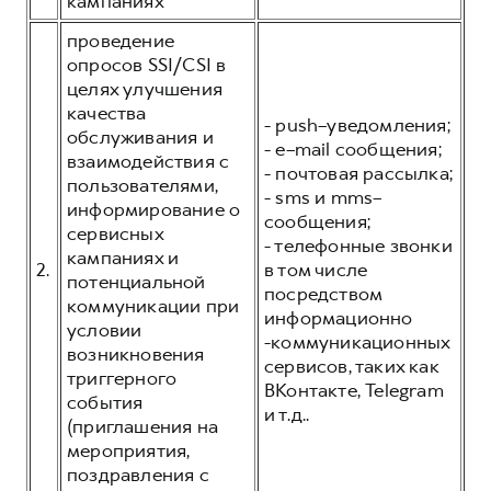
кампаниях
проведение
опросов SSI/CSI в
целях улучшения
качества
- push–уведомления;
обслуживания и
- e–mail сообщения;
взаимодействия с
- почтовая рассылка;
пользователями,
- sms и mms–
информирование о
сообщения;
сервисных
- телефонные звонки
кампаниях и
2.
в том числе
потенциальной
посредством
коммуникации при
информационно
условии
-коммуникационных
возникновения
сервисов, таких как
триггерного
ВКонтакте, Telegram
события
и т.д..
(приглашения на
мероприятия,
поздравления с