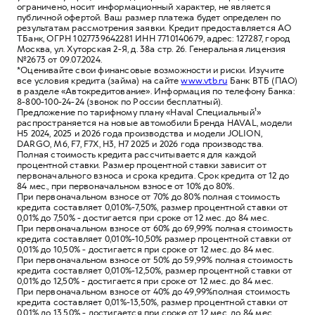
ограничено, носит информационный характер, не является
публичной офертой. Ваш размер платежа будет определен по
результатам рассмотрения заявки. Кредит предоставляется АО
ТБанк, ОГРН 1027739642281 ИНН 7710140679, адрес: 127287, город
Москва, ул. Хуторская 2-Я, д. 38а стр. 26. Генеральная лицензия
№2673 от 09.07.2024.
*Оценивайте свои финансовые возможности и риски. Изучите
все условия кредита (займа) на сайте
www.vtb.ru
Банк ВТБ (ПАО)
в разделе «Автокредитование». Информация по телефону Банка:
8-800-100-24-24 (звонок по России бесплатный).
Предложение по тарифному плану «Haval Специальный¹»
распространяется на новые автомобили Бренда HAVAL, модели
Н5 2024, 2025 и 2026 года производства и модели JOLION,
DARGO, M6, F7, F7X, Н3, Н7 2025 и 2026 года производства.
Полная стоимость кредита рассчитывается для каждой
процентной ставки. Размер процентной ставки зависит от
первоначального взноса и срока кредита. Срок кредита от 12 до
84 мес., при первоначальном взносе от 10% до 80%.
При первоначальном взносе от 70% до 80% полная стоимость
кредита составляет 0,010%-7,50%, размер процентной ставки от
0,01% до 7,50% - достигается при сроке от 12 мес. до 84 мес.
При первоначальном взносе от 60% до 69,99% полная стоимость
кредита составляет 0,010%-10,50% размер процентной ставки от
0,01% до 10,50% - достигается при сроке от 12 мес. до 84 мес.
При первоначальном взносе от 50% до 59,99% полная стоимость
кредита составляет 0,010%-12,50%, размер процентной ставки от
0,01% до 12,50% - достигается при сроке от 12 мес. до 84 мес.
При первоначальном взносе от 40% до 49,99%полная стоимость
кредита составляет 0,01%-13,50%, размер процентной ставки от
0,01% до 13,50% - достигается при сроке от 12 мес. до 84 мес.