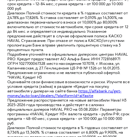
срок кредита – 12-84 мес.; сумма кредита - от 100 000 до 10 000
000 руб.
Диапазон Полной стоимости кредита в % годовых составляет от
2,478% до 17,826%. % ставка составляет от 0,010% до 14,300%, на
диапазонах первоначального взноса от 10,000% до 80,000%
включительно от стоимости автомобиля, при сроке кредита от 12
до 84 мес. и определяется индивидуально. Указанное
предложение действует в случае оформления полиса КАСКО
HAVAL Страхование. При отказе от полиса КАСКО/отсутствии
пролонгации Банк вправе увеличить процентную ставку на 3
процентных пункта.
Подробнее уточняйте в официальных дилерских центрах HAVAL
PRO. Кредит предоставляет АО Альфа-Банк. ИНН 7728168971
ОГРН 1027700067328 место нахождение 107078, г. Москва, ул.
Каланчевская, д. 27. Ген.лицензия ЦБ РФ № 1326 от 16.01.2015.
Предложение ограничено и не является публичной офертой.
*HAVAL Кредит H3
Оценивайте свои финансовые возможности и риски. Изучите все
условия кредита (займа) в разделе «Кредит на покупку
автомобиля у дилера» на сайте банка
https://alfabank.ru/get-
money/auto-loan/dealers/?platformId=alfasite
Предложение распространяется на новые автомобили Haval H3
2025-2026 года производства и действует в салонах
официальных дилеров HAVAL PRO на 03.08.2026г. Параметры
программы «HAVAL Кредит H3»: валюта кредита – рубли РФ; срок
кредита – 48-60 мес.; сумма кредита - от 100 000 до 10 000 000
руб.
Диапазон Полной стоимости кредита в % годовых составляет от
8,736% до 13,360%. % ставка составляет от 6,800% до 9,900%, на
диапазонах первоначального взноса от 10,000% до 80,000%