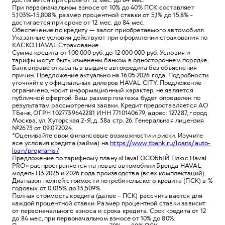
При первоначальном взносе от 10% до 40% ПСК составляет
5,103%-15,808%, размер процентной ставки от 5,1% до 15,8% -
достигается при сроке от 12 мес. до 84 мес.
Обеспечение по кредиту — залог приобретаемого автомобиля.
Указанные условия действуют при оформлении страхования по
КАСКО HAVAL Страхование.
Сумма кредита от 100 000 руб. до 12 000 000 руб. Условия и
тарифы могут быть изменены банком в одностороннем порядке.
Банк вправе отказать в выдаче автокредита без объяснения
причин. Предложение актуально на 16.05.2026 года. Подробности
уточняйте у официальных дилеров HAVAL CITY. Предложение
ограничено, носит информационный характер, не является
публичной офертой. Ваш размер платежа будет определен по
результатам рассмотрения заявки. Кредит предоставляется АО
ТБанк, ОГРН 1027739642281 ИНН 7710140679, адрес: 127287, город
Москва, ул. Хуторская 2-Я, д. 38а стр. 26. Генеральная лицензия
№2673 от 09.07.2024.
*Оценивайте свои финансовые возможности и риски. Изучите
все условия кредита (займа) на
https://www.tbank.ru/loans/auto-
loan/programs/
Предложение по тарифному плану «Haval ОСОБЫЙ Плюс Haval
PRO» распространяется на новые автомобили Бренда HAVAL
модель H3 2025 и 2026 года производства (всех комплектаций).
Диапазон полной стоимости потребительского кредита (ПСК) в %
годовых от 0,015% до 13,509%.
Полная стоимость кредита (далее – ПСК) рассчитывается для
каждой процентной ставки. Размер процентной ставки зависит
от первоначального взноса и срока кредита. Срок кредита от 12
до 84 мес, при первоначальном взносе от 10% до 80%.