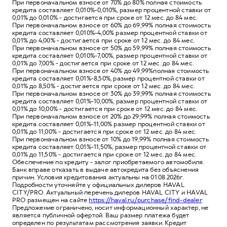
При первоначальном взносе от 70% до 80% полная стоимость
кредита составляет 0,010%-0,010%, размер процентной ставки от
0,01% до 0,010% - достигается при сроке от 12 мес. до 84 мес.
При первоначальном взносе от 60% до 69,99% полная стоимость
кредита составляет 0,010%-4,00% размер процентной ставки от
0,01% до 4,00% - достигается при сроке от 12 мес. до 84 мес.
При первоначальном взносе от 50% до 59,99% полная стоимость
кредита составляет 0,010%-7,00%, размер процентной ставки от
0,01% до 7,00% - достигается при сроке от 12 мес. до 84 мес.
При первоначальном взносе от 40% до 49,99%полная стоимость
кредита составляет 0,01%-8,50%, размер процентной ставки от
0,01% до 8,50% - достигается при сроке от 12 мес. до 84 мес.
При первоначальном взносе от 30% до 39,99% полная стоимость
кредита составляет 0,01%-10,00%, размер процентной ставки от
0,01% до 10,00% - достигается при сроке от 12 мес. до 84 мес.
При первоначальном взносе от 20% до 29,99% полная стоимость
кредита составляет 0,01%-11,00% размер процентной ставки от
0,01% до 11,00% - достигается при сроке от 12 мес. до 84 мес.
При первоначальном взносе от 10% до 19,99% полная стоимость
кредита составляет 0,01%-11,50%, размер процентной ставки от
0,01% до 11,50% - достигается при сроке от 12 мес. до 84 мес.
Обеспечение по кредиту - залог приобретаемого автомобиля.
Банк вправе отказать в выдаче автокредита без объяснения
причин. Условия кредитования актуальны на 01.08.2026г.
Подробности уточняйте у официальных дилеров HAVAL
CITY/PRO. Актуальный перечень дилеров HAVAL CITY и HAVAL
PRO размещен на сайте
https://haval.ru/purchase/find-dealer
Предложение ограничено, носит информационный характер, не
является публичной офертой. Ваш размер платежа будет
определен по результатам рассмотрения заявки. Кредит