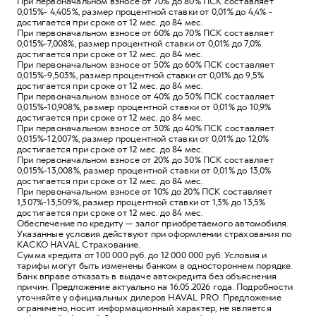
При первоначальном взносе от 70% до 80% ПСК составляет
0,015%- 4,405%, размер процентной ставки от 0,01% до 4,4% -
достигается при сроке от 12 мес. до 84 мес.
При первоначальном взносе от 60% до 70% ПСК составляет
0,015%-7,008%, размер процентной ставки от 0,01% до 7,0%
достигается при сроке от 12 мес. до 84 мес.
При первоначальном взносе от 50% до 60% ПСК составляет
0,015%-9,503%, размер процентной ставки от 0,01% до 9,5%
достигается при сроке от 12 мес. до 84 мес.
При первоначальном взносе от 40% до 50% ПСК составляет
0,015%-10,908%, размер процентной ставки от 0,01% до 10,9%
достигается при сроке от 12 мес. до 84 мес.
При первоначальном взносе от 30% до 40% ПСК составляет
0,015%-12,007%, размер процентной ставки от 0,01% до 12,0%
достигается при сроке от 12 мес. до 84 мес.
При первоначальном взносе от 20% до 30% ПСК составляет
0,015%-13,008%, размер процентной ставки от 0,01% до 13,0%
достигается при сроке от 12 мес. до 84 мес.
При первоначальном взносе от 10% до 20% ПСК составляет
1,307%-13,509%, размер процентной ставки от 1,3% до 13,5%
достигается при сроке от 12 мес. до 84 мес.
Обеспечение по кредиту — залог приобретаемого автомобиля.
Указанные условия действуют при оформлении страхования по
КАСКО HAVAL Страхование.
Сумма кредита от 100 000 руб. до 12 000 000 руб. Условия и
тарифы могут быть изменены банком в одностороннем порядке.
Банк вправе отказать в выдаче автокредита без объяснения
причин. Предложение актуально на 16.05.2026 года. Подробности
уточняйте у официальных дилеров HAVAL PRO. Предложение
ограничено, носит информационный характер, не является