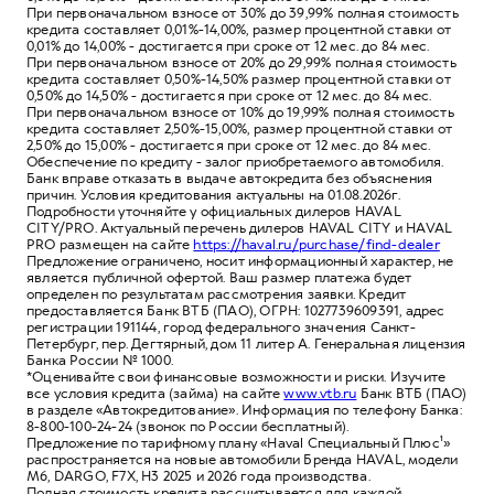
При первоначальном взносе от 30% до 39,99% полная стоимость
кредита составляет 0,01%-14,00%, размер процентной ставки от
0,01% до 14,00% - достигается при сроке от 12 мес. до 84 мес.
При первоначальном взносе от 20% до 29,99% полная стоимость
кредита составляет 0,50%-14,50% размер процентной ставки от
0,50% до 14,50% - достигается при сроке от 12 мес. до 84 мес.
При первоначальном взносе от 10% до 19,99% полная стоимость
кредита составляет 2,50%-15,00%, размер процентной ставки от
2,50% до 15,00% - достигается при сроке от 12 мес. до 84 мес.
Обеспечение по кредиту - залог приобретаемого автомобиля.
Банк вправе отказать в выдаче автокредита без объяснения
причин. Условия кредитования актуальны на 01.08.2026г.
Подробности уточняйте у официальных дилеров HAVAL
CITY/PRO. Актуальный перечень дилеров HAVAL CITY и HAVAL
PRO размещен на сайте
https://haval.ru/purchase/find-dealer
Предложение ограничено, носит информационный характер, не
является публичной офертой. Ваш размер платежа будет
определен по результатам рассмотрения заявки. Кредит
предоставляется Банк ВТБ (ПАО), ОГРН: 1027739609391, адрес
регистрации 191144, город федерального значения Санкт-
Петербург, пер. Дегтярный, дом 11 литер А. Генеральная лицензия
Банка России № 1000.
*Оценивайте свои финансовые возможности и риски. Изучите
все условия кредита (займа) на сайте
www.vtb.ru
Банк ВТБ (ПАО)
в разделе «Автокредитование». Информация по телефону Банка:
8-800-100-24-24 (звонок по России бесплатный).
Предложение по тарифному плану «Haval Специальный Плюс¹»
распространяется на новые автомобили Бренда HAVAL, модели
M6, DARGO, F7X, Н3 2025 и 2026 года производства.
Полная стоимость кредита рассчитывается для каждой