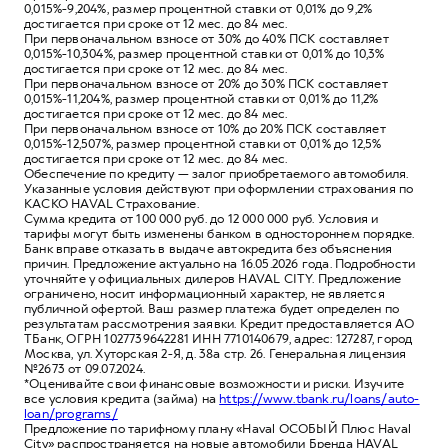
0,015%-9,204%, размер процентной ставки от 0,01% до 9,2%
достигается при сроке от 12 мес. до 84 мес.
При первоначальном взносе от 30% до 40% ПСК составляет
0,015%-10,304%, размер процентной ставки от 0,01% до 10,3%
достигается при сроке от 12 мес. до 84 мес.
При первоначальном взносе от 20% до 30% ПСК составляет
0,015%-11,204%, размер процентной ставки от 0,01% до 11,2%
достигается при сроке от 12 мес. до 84 мес.
При первоначальном взносе от 10% до 20% ПСК составляет
0,015%-12,507%, размер процентной ставки от 0,01% до 12,5%
достигается при сроке от 12 мес. до 84 мес.
Обеспечение по кредиту — залог приобретаемого автомобиля.
Указанные условия действуют при оформлении страхования по
КАСКО HAVAL Страхование.
Сумма кредита от 100 000 руб. до 12 000 000 руб. Условия и
тарифы могут быть изменены банком в одностороннем порядке.
Банк вправе отказать в выдаче автокредита без объяснения
причин. Предложение актуально на 16.05.2026 года. Подробности
уточняйте у официальных дилеров HAVAL CITY. Предложение
ограничено, носит информационный характер, не является
публичной офертой. Ваш размер платежа будет определен по
результатам рассмотрения заявки. Кредит предоставляется АО
ТБанк, ОГРН 1027739642281 ИНН 7710140679, адрес: 127287, город
Москва, ул. Хуторская 2-Я, д. 38а стр. 26. Генеральная лицензия
№2673 от 09.07.2024.
*Оценивайте свои финансовые возможности и риски. Изучите
все условия кредита (займа) на
https://www.tbank.ru/loans/auto-
loan/programs/
Предложение по тарифному плану «Haval ОСОБЫЙ Плюс Haval
City» распространяется на новые автомобили Бренда HAVAL