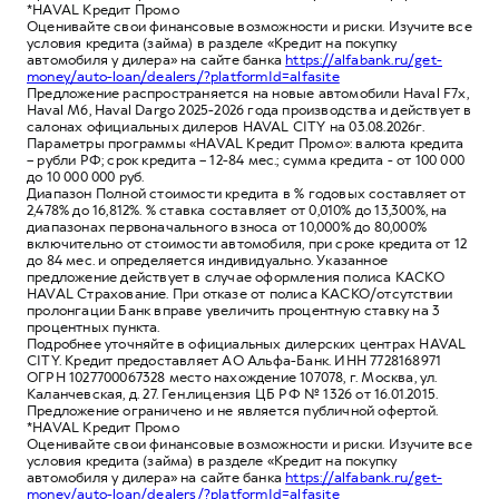
*HAVAL Кредит Промо
Оценивайте свои финансовые возможности и риски. Изучите все
условия кредита (займа) в разделе «Кредит на покупку
автомобиля у дилера» на сайте банка
https://alfabank.ru/get-
money/auto-loan/dealers/?platformId=alfasite
Предложение распространяется на новые автомобили Haval F7x,
Haval M6, Haval Dargo 2025-2026 года производства и действует в
салонах официальных дилеров HAVAL CITY на 03.08.2026г.
Параметры программы «HAVAL Кредит Промо»: валюта кредита
– рубли РФ; срок кредита – 12-84 мес.; сумма кредита - от 100 000
до 10 000 000 руб.
Диапазон Полной стоимости кредита в % годовых составляет от
2,478% до 16,812%. % ставка составляет от 0,010% до 13,300%, на
диапазонах первоначального взноса от 10,000% до 80,000%
включительно от стоимости автомобиля, при сроке кредита от 12
до 84 мес. и определяется индивидуально. Указанное
предложение действует в случае оформления полиса КАСКО
HAVAL Страхование. При отказе от полиса КАСКО/отсутствии
пролонгации Банк вправе увеличить процентную ставку на 3
процентных пункта.
Подробнее уточняйте в официальных дилерских центрах HAVAL
CITY. Кредит предоставляет АО Альфа-Банк. ИНН 7728168971
ОГРН 1027700067328 место нахождение 107078, г. Москва, ул.
Каланчевская, д. 27. Ген.лицензия ЦБ РФ № 1326 от 16.01.2015.
Предложение ограничено и не является публичной офертой.
*HAVAL Кредит Промо
Оценивайте свои финансовые возможности и риски. Изучите все
условия кредита (займа) в разделе «Кредит на покупку
автомобиля у дилера» на сайте банка
https://alfabank.ru/get-
money/auto-loan/dealers/?platformId=alfasite