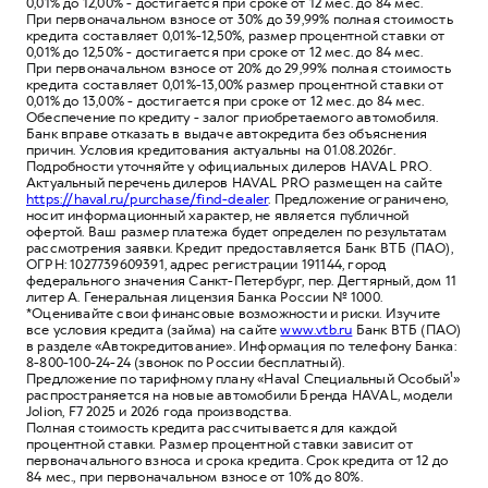
0,01% до 12,00% - достигается при сроке от 12 мес. до 84 мес.
При первоначальном взносе от 30% до 39,99% полная стоимость
кредита составляет 0,01%-12,50%, размер процентной ставки от
0,01% до 12,50% - достигается при сроке от 12 мес. до 84 мес.
При первоначальном взносе от 20% до 29,99% полная стоимость
кредита составляет 0,01%-13,00% размер процентной ставки от
0,01% до 13,00% - достигается при сроке от 12 мес. до 84 мес.
Обеспечение по кредиту - залог приобретаемого автомобиля.
Банк вправе отказать в выдаче автокредита без объяснения
причин. Условия кредитования актуальны на 01.08.2026г.
Подробности уточняйте у официальных дилеров HAVAL PRO.
Актуальный перечень дилеров HAVAL PRO размещен на сайте
https://haval.ru/purchase/find-dealer
. Предложение ограничено,
носит информационный характер, не является публичной
офертой. Ваш размер платежа будет определен по результатам
рассмотрения заявки. Кредит предоставляется Банк ВТБ (ПАО),
ОГРН: 1027739609391, адрес регистрации 191144, город
федерального значения Санкт-Петербург, пер. Дегтярный, дом 11
литер А. Генеральная лицензия Банка России № 1000.
*Оценивайте свои финансовые возможности и риски. Изучите
все условия кредита (займа) на сайте
www.vtb.ru
Банк ВТБ (ПАО)
в разделе «Автокредитование». Информация по телефону Банка:
8-800-100-24-24 (звонок по России бесплатный).
Предложение по тарифному плану «Haval Специальный Особый¹»
распространяется на новые автомобили Бренда HAVAL, модели
Jolion, F7 2025 и 2026 года производства.
Полная стоимость кредита рассчитывается для каждой
процентной ставки. Размер процентной ставки зависит от
первоначального взноса и срока кредита. Срок кредита от 12 до
84 мес., при первоначальном взносе от 10% до 80%.