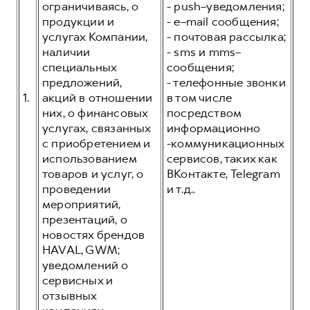
Оценить трейд-ин
ограничиваясь, о
- push–уведомления;
Внедорожники
продукции и
- e–mail сообщения;
Все о сервисе
Конфигуратор модели
услугах Компании,
- почтовая рассылка;
наличии
- sms и mms–
Горячая линия
специальных
сообщения;
Горячая линия
8 (800) 511-59-86
предложений,
- телефонные звонки
8 (800) 511-59-86
1.
акций в отношении
в том числе
них, о финансовых
посредством
H3
H5
услугах, связанных
информационно
от 2 499 000 ₽
от 4 049 000 ₽
с приобретением и
-коммуникационных
использованием
сервисов, таких как
товаров и услуг, о
ВКонтакте, Telegram
проведении
и т.д..
мероприятий,
презентаций, о
H7
H9
новостях брендов
от 3 799 000 ₽
от 4 799 000 ₽
HAVAL, GWM;
уведомлений о
сервисных и
отзывных