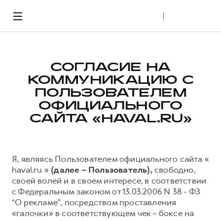
СОГЛАСИЕ НА
Модели
Покупателям
Владельцам
О бренде
КОММУНИКАЦИЮ С
ПОЛЬЗОВАТЕЛЕМ
ОФИЦИАЛЬНОГО
Городские кроссоверы и пикапы
ВЫБОР
СЕРВИСНЫЕ ПРОГРАММЫ
ДИЛЕРСКАЯ СЕТЬ
САЙТА «HAVAL.RU»
Автомобили в наличии
Нулевое ТО
Официальные дилеры
Специальные предложения
HAVAL Защита+
Стать дилером CITY
Я, являясь Пользователем официального сайта «
Калькулятор выгод
Помощь на дороге
Стать дилером PRO
haval.ru »
(далее – Пользователь),
свободно,
Каталоги и прайс-листы
M6
JOLION
своей волей и в своем интересе, в соответствии
от 2 049 000 ₽
от 2 049 000 ₽
ЗАПЧАСТИ И АКСЕССУАРЫ
БРЕНД
с Федеральным законом от 13.03.2006 N 38 - ФЗ
Трейд-ин
“О рекламе”, посредством проставления
Моторное масло
О бренде HAVAL
Аксессуары
«галочки» в соответствующем чек – боксе на