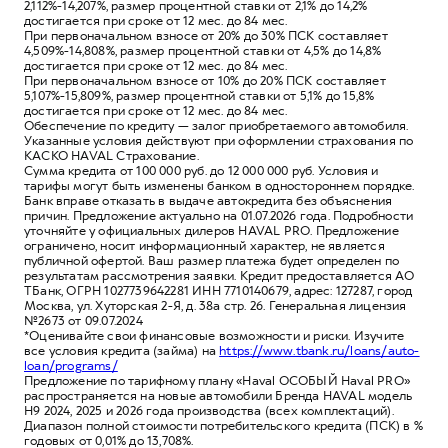
2,112%-14,207%, размер процентной ставки от 2,1% до 14,2%
достигается при сроке от 12 мес. до 84 мес.
При первоначальном взносе от 20% до 30% ПСК составляет
4,509%-14,808%, размер процентной ставки от 4,5% до 14,8%
достигается при сроке от 12 мес. до 84 мес.
При первоначальном взносе от 10% до 20% ПСК составляет
5,107%-15,809%, размер процентной ставки от 5,1% до 15,8%
достигается при сроке от 12 мес. до 84 мес.
Обеспечение по кредиту — залог приобретаемого автомобиля.
Указанные условия действуют при оформлении страхования по
КАСКО HAVAL Страхование.
Сумма кредита от 100 000 руб. до 12 000 000 руб. Условия и
тарифы могут быть изменены банком в одностороннем порядке.
Банк вправе отказать в выдаче автокредита без объяснения
причин. Предложение актуально на 01.07.2026 года. Подробности
уточняйте у официальных дилеров HAVAL PRO. Предложение
ограничено, носит информационный характер, не является
публичной офертой. Ваш размер платежа будет определен по
результатам рассмотрения заявки. Кредит предоставляется АО
ТБанк, ОГРН 1027739642281 ИНН 7710140679, адрес: 127287, город
Москва, ул. Хуторская 2-Я, д. 38а стр. 26. Генеральная лицензия
№2673 от 09.07.2024
*Оценивайте свои финансовые возможности и риски. Изучите
все условия кредита (займа) на
https://www.tbank.ru/loans/auto-
loan/programs/
Предложение по тарифному плану «Haval ОСОБЫЙ Haval PRO»
распространяется на новые автомобили Бренда HAVAL модель
Н9 2024, 2025 и 2026 года производства (всех комплектаций).
Диапазон полной стоимости потребительского кредита (ПСК) в %
годовых от 0,01% до 13,708%.