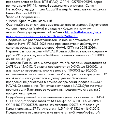
предоставляется Банк ВТБ (ПАО), ОГРН: 1027739609391, адрес
регистрации 191144, город федерального значения Санкт-
Петербург, пер. Дегтярный, дом 11 литер А. Генеральная лицензия
Банка России № 1000.
¹Хавейл Специальный
*HAVAL Кредит Специальный
Оценивайте свои финансовые возможности и риски. Изучите все
условия кредита (займа) в разделе «Кредит на покупку
автомобиля у дилера» на сайте банка
https://alfabank.ru/get-
money/auto-loan/dealers/?platformId=alfasite
Предложение распространяется на новые автомобили Haval
Jolion и Haval F7 2025-2026 года производства и действует в
салонах официальных дилеров HAVAL CITY на 03.08.2026г.
Параметры программы «HAVAL Кредит Jolion»: валюта кредита –
рубли РФ; срок кредита – 12-84 мес.; сумма кредита - от 100 000
до 10 000 000 руб.
Диапазон Полной стоимости кредита в % годовых составляет от
2,478% до 15,491%. % ставка составляет от 0,010% до 12,000%, на
диапазонах первоначального взноса от 10,000% до 80,000%
включительно от стоимости автомобиля, при сроке кредита от 12
до 84 мес. и определяется индивидуально. Указанное
предложение действует в случае оформления полиса КАСКО
HAVAL Страхование. При отказе от полиса КАСКО/отсутствии
пролонгации Банк вправе увеличить процентную ставку на 3
процентных пункта.
Подробнее уточняйте в официальных дилерских центрах HAVAL
CITY. Кредит предоставляет АО Альфа-Банк. ИНН 7728168971
ОГРН 1027700067328 место нахождение 107078, г. Москва, ул.
Каланчевская, д. 27. Ген.лицензия ЦБ РФ № 1326 от 16.01.2015.
Предложение ограничено и не является публичной офертой.