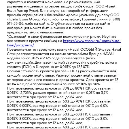
характер и являются максимально рекомендуемыми
розничными ценами по расчетам дистрибьютора (ООО «Грейт
Волл Мотор Рус»). Для получения подробной информации
просьба обращаться к ближайшему официальному дилеру ООО
«Грейт Волл Мотор Рус» либо по телефону Горячей линии 8 (800)
511-59-86, либо на сайте. Опубликованная на данном сайте
информация может быть изменена в любое время без
предварительного уведомления.
*Оценивайте свои финансовые возможности и риски. Изучите
все условия кредита (займа) на
https://www.tbank.ru/loans/auto-
loan/programs/
Предложение по тарифному плану «Haval ОСОБЫЙ Экстра Haval
City» распространяется на новые автомобили Бренда HAVAL
модели Jolion 2025 и 2026 года производства (всех
комплектаций). Диапазон полной стоимости потребительского
кредита (ПСК) в % годовых от 0,015% до 12,507%.
Полная стоимость кредита (далее – ПСК) рассчитывается для
каждой процентной ставки. Размер процентной ставки зависит
от первоначального взноса и срока кредита. Срок кредита от 12
до 84 мес, при первоначальном взносе от 10% до 80%.
При первоначальном взносе от 70% до 80% ПСК составляет
0,015%- 3,705%, размер процентной ставки от 0,01% до 3,7% -
достигается при сроке от 12 мес. до 84 мес.
При первоначальном взносе от 60% до 70% ПСК составляет
0,015%-6,005%, размер процентной ставки от 0,01% до 6,0%
достигается при сроке от 12 мес. до 84 мес.
При первоначальном взносе от 50% до 60% ПСК составляет
0,015%-8,008%, размер процентной ставки от 0,01% до 8,0%
достигается при сроке от 12 мес. до 84 мес.
При первоначальном взносе от 40% до 50% ПСК составляет