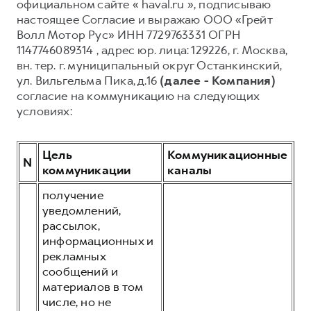
Оригинальные аксессуары
История Great Wall Motor
официальном сайте « haval.ru », подписываю
Найти дилера
настоящее Согласие и выражаю ООО «Грейт
Одежда и сувениры
Производство в России
Волл Мотор Рус» ИНН 7729763331 ОГРН
ФИНАНСЫ
DARGO
DARGO X
1147746089314 , адрес юр. лица: 129226, г. Москва,
от 3 199 000 ₽
от 3 499 000 ₽
ПОДДЕРЖКА
О КОМПАНИИ
вн. тер. г. муниципальный округ Останкинский,
Кредит
ул. Вильгельма Пика, д.16
(далее - Компания)
GWM Безопасность
Вакансии
Страхование
согласие на коммуникацию на следующих
Мобильное приложение
Новости
условиях:
Лизинг
Руководства по эксплуатации
Контакты
ДЛЯ БИЗНЕСА
Регламенты ТО
Цель
Коммуникационные
F7
F7X
N
от 2 899 000 ₽
от 3 599 000 ₽
коммуникации
каналы
Корпоративным клиентам
Электронный ПТС
Найти дилера
получение
Система управления автопарком
Подписки
уведомлений,
Гарантия
рассылок,
Горячая линия
информационных и
8 (800) 511-59-86
рекламных
Записаться на тест-драйв
POER
сообщений и
от 3 449 000 ₽
Записаться на сервис
Рассчитать кредит
материалов в том
числе, но не
Калькулятор ТО