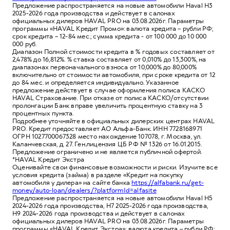
Предложение распространяется на новые автомобили Haval H3
2025-2026 года производства и действует в салонах
официальных дилеров HAVAL PRO на 03.08.2026г. Параметры
программы «HAVAL Кредит Промо»: валюта кредита – рубли РФ;
срок кредита – 12-84 мес.; сумма кредита - от 100 000 до 10 000
000 руб.
Диапазон Полной стоимости кредита в % годовых составляет от
2,478% до 16,812%. % ставка составляет от 0,010% до 13,300%, на
диапазонах первоначального взноса от 10,000% до 80,000%
включительно от стоимости автомобиля, при сроке кредита от 12
до 84 мес. и определяется индивидуально. Указанное
предложение действует в случае оформления полиса КАСКО
HAVAL Страхование. При отказе от полиса КАСКО/отсутствии
пролонгации Банк вправе увеличить процентную ставку на 3
процентных пункта.
Подробнее уточняйте в официальных дилерских центрах HAVAL
PRO. Кредит предоставляет АО Альфа-Банк. ИНН 7728168971
ОГРН 1027700067328 место нахождение 107078, г. Москва, ул.
Каланчевская, д. 27. Ген.лицензия ЦБ РФ № 1326 от 16.01.2015.
Предложение ограничено и не является публичной офертой.
*HAVAL Кредит Экстра
Оценивайте свои финансовые возможности и риски. Изучите все
условия кредита (займа) в разделе «Кредит на покупку
автомобиля у дилера» на сайте банка
https://alfabank.ru/get-
money/auto-loan/dealers/?platformId=alfasite
Предложение распространяется на новые автомобили Haval H5
2024-2026 года производства, H7 2025-2026 года производства,
H9 2024-2026 года производства и действует в салонах
официальных дилеров HAVAL PRO на 03.08.2026г. Параметры
программы «HAVAL Кредит Экстра»: валюта кредита – рубли РФ;