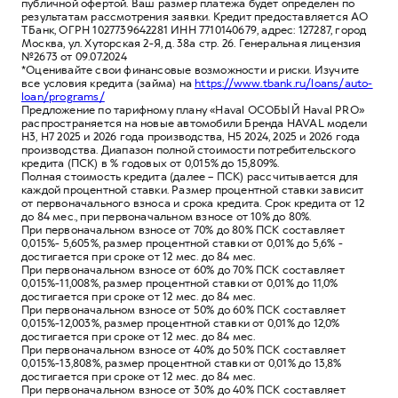
публичной офертой. Ваш размер платежа будет определен по
результатам рассмотрения заявки. Кредит предоставляется АО
ТБанк, ОГРН 1027739642281 ИНН 7710140679, адрес: 127287, город
Москва, ул. Хуторская 2-Я, д. 38а стр. 26. Генеральная лицензия
№2673 от 09.07.2024
*Оценивайте свои финансовые возможности и риски. Изучите
все условия кредита (займа) на
https://www.tbank.ru/loans/auto-
loan/programs/
Предложение по тарифному плану «Haval ОСОБЫЙ Haval PRO»
распространяется на новые автомобили Бренда HAVAL модели
Н3, Н7 2025 и 2026 года производства, Н5 2024, 2025 и 2026 года
производства. Диапазон полной стоимости потребительского
кредита (ПСК) в % годовых от 0,015% до 15,809%.
Полная стоимость кредита (далее – ПСК) рассчитывается для
каждой процентной ставки. Размер процентной ставки зависит
от первоначального взноса и срока кредита. Срок кредита от 12
до 84 мес., при первоначальном взносе от 10% до 80%.
При первоначальном взносе от 70% до 80% ПСК составляет
0,015%- 5,605%, размер процентной ставки от 0,01% до 5,6% -
достигается при сроке от 12 мес. до 84 мес.
При первоначальном взносе от 60% до 70% ПСК составляет
0,015%-11,008%, размер процентной ставки от 0,01% до 11,0%
достигается при сроке от 12 мес. до 84 мес.
При первоначальном взносе от 50% до 60% ПСК составляет
0,015%-12,003%, размер процентной ставки от 0,01% до 12,0%
достигается при сроке от 12 мес. до 84 мес.
При первоначальном взносе от 40% до 50% ПСК составляет
0,015%-13,808%, размер процентной ставки от 0,01% до 13,8%
достигается при сроке от 12 мес. до 84 мес.
При первоначальном взносе от 30% до 40% ПСК составляет