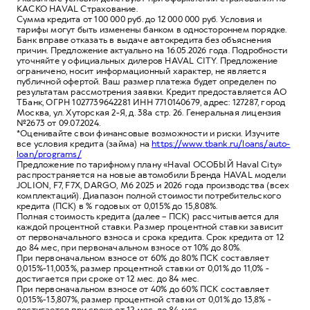
КАСКО HAVAL Страхование.
Сумма кредита от 100 000 руб. до 12 000 000 руб. Условия и
тарифы могут быть изменены банком в одностороннем порядке.
Банк вправе отказать в выдаче автокредита без объяснения
причин. Предложение актуально на 16.05.2026 года. Подробности
уточняйте у официальных дилеров HAVAL CITY. Предложение
ограничено, носит информационный характер, не является
публичной офертой. Ваш размер платежа будет определен по
результатам рассмотрения заявки. Кредит предоставляется АО
ТБанк, ОГРН 1027739642281 ИНН 7710140679, адрес: 127287, город
Москва, ул. Хуторская 2-Я, д. 38а стр. 26. Генеральная лицензия
№2673 от 09.07.2024.
*Оценивайте свои финансовые возможности и риски. Изучите
все условия кредита (займа) на
https://www.tbank.ru/loans/auto-
loan/programs/
Предложение по тарифному плану «Haval ОСОБЫЙ Haval City»
распространяется на новые автомобили Бренда HAVAL модели
JOLION, F7, F7X, DARGO, M6 2025 и 2026 года производства (всех
комплектаций). Диапазон полной стоимости потребительского
кредита (ПСК) в % годовых от 0,015% до 15,808%.
Полная стоимость кредита (далее – ПСК) рассчитывается для
каждой процентной ставки. Размер процентной ставки зависит
от первоначального взноса и срока кредита. Срок кредита от 12
до 84 мес, при первоначальном взносе от 10% до 80%.
При первоначальном взносе от 60% до 80% ПСК составляет
0,015%-11,003%, размер процентной ставки от 0,01% до 11,0% -
достигается при сроке от 12 мес. до 84 мес.
При первоначальном взносе от 40% до 60% ПСК составляет
0,015%-13,807%, размер процентной ставки от 0,01% до 13,8% -
достигается при сроке от 12 мес. до 84 мес.