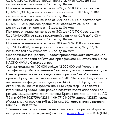
0,017%-8,807%, размер процентной ставки от 0,01% до 8,8% -
достигается при сроке от 12 мес. до 84 мес.
При первоначальном взносе от 50% до 60% ПСК составляет
0,017%-10,808%, размер процентной ставки от 0,01% до 10,8% -
достигается при сроке от 12 мес. до 84 мес.
При первоначальном взносе от 40% до 50% ПСК составляет
0,017%-12,108%, размер процентной ставки от 0,01% до 12,1% -
достигается при сроке от 12 мес. до 84 мес.
При первоначальном взносе от 30% до 40% ПСК составляет
0,507%-13,008%, размер процентной ставки от 0,5% до 13,0% -
достигается при сроке от 12 мес. до 84 мес.
При первоначальном взносе от 20% до 30% ПСК составляет
3,007%-13,708%, размер процентной ставки от 3,0% до 13,7% -
достигается при сроке от 12 мес. до 84 мес.
Обеспечение по кредиту — залог приобретаемого автомобиля.
Указанные условия действуют при оформлении страхования по
КАСКО HAVAL Страхование.
Сумма кредита от 100 000 руб. до 12 000 000 руб. Условия и
тарифы могут быть изменены банком в одностороннем порядке.
Банк вправе отказать в выдаче автокредита без объяснения
причин. Предложение актуально на 16.05.2026 года. Подробности
уточняйте у официальных дилеров HAVAL PRO. Предложение
ограничено, носит информационный характер, не является
публичной офертой. Ваш размер платежа будет определен по
результатам рассмотрения заявки. Кредит предоставляется АО
ТБанк, ОГРН 1027739642281 ИНН 7710140679, адрес: 127287, город
Москва, ул. Хуторская 2-Я, д. 38а стр. 26. Генеральная лицензия
№2673 от 09.07.2024.
*Оценивайте свои финансовые возможности и риски. Изучите
все условия кредита (займа) на сайте
www.vtb.ru
Банк ВТБ (ПАО)