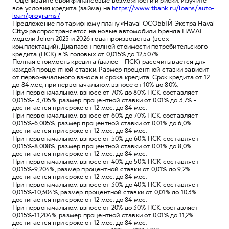
*Оценивайте свои финансовые возможности и риски. Изучите
все условия кредита (займа) на
https://www.tbank.ru/loans/auto-
loan/programs/
Предложение по тарифному плану «Haval ОСОБЫЙ Экстра Haval
City» распространяется на новые автомобили Бренда HAVAL
модели Jolion 2025 и 2026 года производства (всех
комплектаций). Диапазон полной стоимости потребительского
кредита (ПСК) в % годовых от 0,015% до 12,507%.
Полная стоимость кредита (далее – ПСК) рассчитывается для
каждой процентной ставки. Размер процентной ставки зависит
от первоначального взноса и срока кредита. Срок кредита от 12
до 84 мес, при первоначальном взносе от 10% до 80%.
При первоначальном взносе от 70% до 80% ПСК составляет
0,015%- 3,705%, размер процентной ставки от 0,01% до 3,7% -
достигается при сроке от 12 мес. до 84 мес.
При первоначальном взносе от 60% до 70% ПСК составляет
0,015%-6,005%, размер процентной ставки от 0,01% до 6,0%
достигается при сроке от 12 мес. до 84 мес.
При первоначальном взносе от 50% до 60% ПСК составляет
0,015%-8,008%, размер процентной ставки от 0,01% до 8,0%
достигается при сроке от 12 мес. до 84 мес.
При первоначальном взносе от 40% до 50% ПСК составляет
0,015%-9,204%, размер процентной ставки от 0,01% до 9,2%
достигается при сроке от 12 мес. до 84 мес.
При первоначальном взносе от 30% до 40% ПСК составляет
0,015%-10,304%, размер процентной ставки от 0,01% до 10,3%
достигается при сроке от 12 мес. до 84 мес.
При первоначальном взносе от 20% до 30% ПСК составляет
0,015%-11,204%, размер процентной ставки от 0,01% до 11,2%
достигается при сроке от 12 мес. до 84 мес.