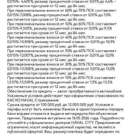
0,015%- 4,405%, размер процентной ставки от 0,01% до 4,4% -
достигается при сроке от 12 мес. до 84 мес.
При первоначальном взносе от 60% до 70% ПСК составляет
0,015%-7,008%, размер процентной ставки от 0,01% до 7,0%
достигается при сроке от 12 мес. до 84 мес.
При первоначальном взносе от 50% до 60% ПСК составляет
0,015%-9,503%, размер процентной ставки от 0,01% до 9,5%
достигается при сроке от 12 мес. до 84 мес.
При первоначальном взносе от 40% до 50% ПСК составляет
0,015%-10,908%, размер процентной ставки от 0,01% до 10,9%
достигается при сроке от 12 мес. до 84 мес.
При первоначальном взносе от 30% до 40% ПСК составляет
0,015%-12,007%, размер процентной ставки от 0,01% до 12,0%
достигается при сроке от 12 мес. до 84 мес.
При первоначальном взносе от 20% до 30% ПСК составляет
0,015%-13,008%, размер процентной ставки от 0,01% до 13,0%
достигается при сроке от 12 мес. до 84 мес.
При первоначальном взносе от 10% до 20% ПСК составляет
1,307%-13,509%, размер процентной ставки от 1,3% до 13,5%
достигается при сроке от 12 мес. до 84 мес.
Обеспечение по кредиту — залог приобретаемого автомобиля.
Указанные условия действуют при оформлении страхования по
КАСКО HAVAL Страхование.
Сумма кредита от 100 000 руб. до 12 000 000 руб. Условия и
тарифы могут быть изменены банком в одностороннем порядке.
Банк вправе отказать в выдаче автокредита без объяснения
причин. Предложение актуально на 16.05.2026 года. Подробности
уточняйте у официальных дилеров HAVAL CITY. Предложение
ограничено, носит информационный характер, не является
публичной офертой. Ваш размер платежа будет определен по