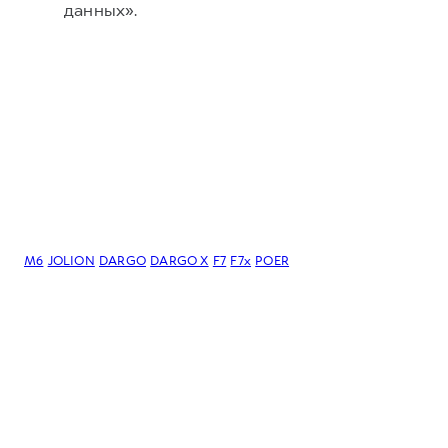
данных».
M6
JOLION
DARGO
DARGO Х
F7
F7x
POER