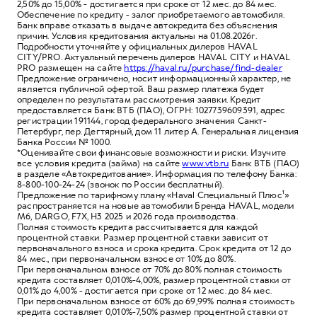
2,50% до 15,00% - достигается при сроке от 12 мес. до 84 мес.
Обеспечение по кредиту - залог приобретаемого автомобиля.
Банк вправе отказать в выдаче автокредита без объяснения
причин. Условия кредитования актуальны на 01.08.2026г.
Подробности уточняйте у официальных дилеров HAVAL
CITY/PRO. Актуальный перечень дилеров HAVAL CITY и HAVAL
PRO размещен на сайте
https://haval.ru/purchase/find-dealer
Предложение ограничено, носит информационный характер, не
является публичной офертой. Ваш размер платежа будет
определен по результатам рассмотрения заявки. Кредит
предоставляется Банк ВТБ (ПАО), ОГРН: 1027739609391, адрес
регистрации 191144, город федерального значения Санкт-
Петербург, пер. Дегтярный, дом 11 литер А. Генеральная лицензия
Банка России № 1000.
*Оценивайте свои финансовые возможности и риски. Изучите
все условия кредита (займа) на сайте
www.vtb.ru
Банк ВТБ (ПАО)
в разделе «Автокредитование». Информация по телефону Банка:
8-800-100-24-24 (звонок по России бесплатный).
Предложение по тарифному плану «Haval Специальный Плюс¹»
распространяется на новые автомобили Бренда HAVAL, модели
M6, DARGO, F7X, Н3 2025 и 2026 года производства.
Полная стоимость кредита рассчитывается для каждой
процентной ставки. Размер процентной ставки зависит от
первоначального взноса и срока кредита. Срок кредита от 12 до
84 мес., при первоначальном взносе от 10% до 80%.
При первоначальном взносе от 70% до 80% полная стоимость
кредита составляет 0,010%-4,00%, размер процентной ставки от
0,01% до 4,00% - достигается при сроке от 12 мес. до 84 мес.
При первоначальном взносе от 60% до 69,99% полная стоимость
кредита составляет 0,010%-7,50% размер процентной ставки от