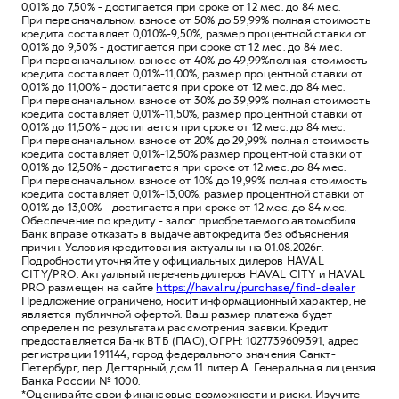
0,01% до 7,50% - достигается при сроке от 12 мес. до 84 мес.
При первоначальном взносе от 50% до 59,99% полная стоимость
кредита составляет 0,010%-9,50%, размер процентной ставки от
0,01% до 9,50% - достигается при сроке от 12 мес. до 84 мес.
При первоначальном взносе от 40% до 49,99%полная стоимость
кредита составляет 0,01%-11,00%, размер процентной ставки от
0,01% до 11,00% - достигается при сроке от 12 мес. до 84 мес.
При первоначальном взносе от 30% до 39,99% полная стоимость
кредита составляет 0,01%-11,50%, размер процентной ставки от
0,01% до 11,50% - достигается при сроке от 12 мес. до 84 мес.
При первоначальном взносе от 20% до 29,99% полная стоимость
кредита составляет 0,01%-12,50% размер процентной ставки от
0,01% до 12,50% - достигается при сроке от 12 мес. до 84 мес.
При первоначальном взносе от 10% до 19,99% полная стоимость
кредита составляет 0,01%-13,00%, размер процентной ставки от
0,01% до 13,00% - достигается при сроке от 12 мес. до 84 мес.
Обеспечение по кредиту - залог приобретаемого автомобиля.
Банк вправе отказать в выдаче автокредита без объяснения
причин. Условия кредитования актуальны на 01.08.2026г.
Подробности уточняйте у официальных дилеров HAVAL
CITY/PRO. Актуальный перечень дилеров HAVAL CITY и HAVAL
PRO размещен на сайте
https://haval.ru/purchase/find-dealer
Предложение ограничено, носит информационный характер, не
является публичной офертой. Ваш размер платежа будет
определен по результатам рассмотрения заявки. Кредит
предоставляется Банк ВТБ (ПАО), ОГРН: 1027739609391, адрес
регистрации 191144, город федерального значения Санкт-
Петербург, пер. Дегтярный, дом 11 литер А. Генеральная лицензия
Банка России № 1000.
*Оценивайте свои финансовые возможности и риски. Изучите