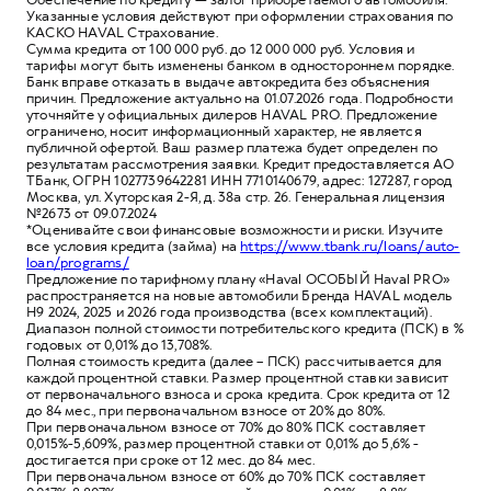
Указанные условия действуют при оформлении страхования по
КАСКО HAVAL Страхование.
Сумма кредита от 100 000 руб. до 12 000 000 руб. Условия и
тарифы могут быть изменены банком в одностороннем порядке.
Банк вправе отказать в выдаче автокредита без объяснения
причин. Предложение актуально на 01.07.2026 года. Подробности
уточняйте у официальных дилеров HAVAL PRO. Предложение
ограничено, носит информационный характер, не является
публичной офертой. Ваш размер платежа будет определен по
результатам рассмотрения заявки. Кредит предоставляется АО
ТБанк, ОГРН 1027739642281 ИНН 7710140679, адрес: 127287, город
Москва, ул. Хуторская 2-Я, д. 38а стр. 26. Генеральная лицензия
№2673 от 09.07.2024
*Оценивайте свои финансовые возможности и риски. Изучите
все условия кредита (займа) на
https://www.tbank.ru/loans/auto-
loan/programs/
Предложение по тарифному плану «Haval ОСОБЫЙ Haval PRO»
распространяется на новые автомобили Бренда HAVAL модель
Н9 2024, 2025 и 2026 года производства (всех комплектаций).
Диапазон полной стоимости потребительского кредита (ПСК) в %
годовых от 0,01% до 13,708%.
Полная стоимость кредита (далее – ПСК) рассчитывается для
каждой процентной ставки. Размер процентной ставки зависит
от первоначального взноса и срока кредита. Срок кредита от 12
до 84 мес., при первоначальном взносе от 20% до 80%.
При первоначальном взносе от 70% до 80% ПСК составляет
0,015%-5,609%, размер процентной ставки от 0,01% до 5,6% -
достигается при сроке от 12 мес. до 84 мес.
При первоначальном взносе от 60% до 70% ПСК составляет