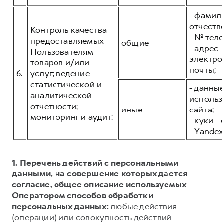
- фамил
отчеств
Контроль качества
- № тел
предоставляемых
общие
- адрес
Пользователям
электр
товаров и/или
почты;
6.
услуг; ведение
статистической и
- данны
аналитической
исполь
отчетности;
иные
сайта;
мониторинг и аудит:
- куки -
- Yandex
1. Перечень действий с персональными
данными, на совершение которых дается
согласие, общее описание используемых
Оператором способов обработки
персональных данных:
любые действия
(операции) или совокупность действий