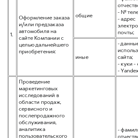
Оценить трейд-ин
отчеств
от 3 449 000 ₽
- № тел
Все о сервисе
общие
Конфигуратор модели
Оформление заказа
- адрес
и/или предзаказа
электр
Горячая линия
Внедорожники
автомобиля на
Горячая линия
почты;
1.
8 (800) 511-59-86
сайте Компании с
8 (800) 511-59-86
- данны
целью дальнейшего
исполь
приобретения:
иные
сайта;
- куки -
- Yandex
H3
H5
Проведение
от 2 499 000 ₽
от 4 049 000 ₽
маркетинговых
исследований в
области продаж,
сервисного и
послепродажного
обслуживания,
аналитика
- фамил
H7
H9
пользовательского
отчеств
от 3 799 000 ₽
от 4 799 000 ₽