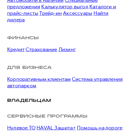
Автомобили в наличии
Специальные
предложения
Калькулятор выгод
Каталоги и
прайс-листы
Трейд-ин
Аксессуары
Найти
дилера
ФИНАНСЫ
Кредит
Страхование
Лизинг
ДЛЯ БИЗНЕСА
Корпоративным клиентам
Система управления
автопарком
ВЛАДЕЛЬЦАМ
СЕРВИСНЫЕ ПРОГРАММЫ
Нулевое ТО
HAVAL Защита+
Помощь на дороге