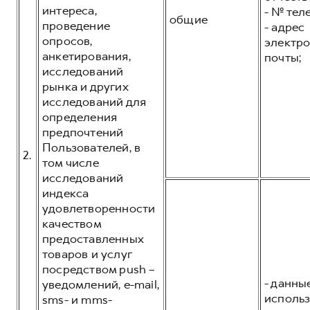
интереса,
- № тел
общие
проведение
- адрес
опросов,
электр
анкетирования,
почты;
исследований
рынка и других
исследований для
определения
предпочтений
Пользователей, в
2.
том числе
исследований
индекса
удовлетворенности
качеством
предоставленных
товаров и услуг
посредством push –
- данны
уведомлений, e-mail,
исполь
sms- и mms-