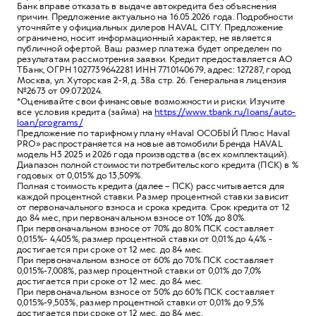
Банк вправе отказать в выдаче автокредита без объяснения
причин. Предложение актуально на 16.05.2026 года. Подробности
уточняйте у официальных дилеров HAVAL CITY. Предложение
ограничено, носит информационный характер, не является
публичной офертой. Ваш размер платежа будет определен по
результатам рассмотрения заявки. Кредит предоставляется АО
ТБанк, ОГРН 1027739642281 ИНН 7710140679, адрес: 127287, город
Москва, ул. Хуторская 2-Я, д. 38а стр. 26. Генеральная лицензия
№2673 от 09.07.2024.
*Оценивайте свои финансовые возможности и риски. Изучите
все условия кредита (займа) на
https://www.tbank.ru/loans/auto-
loan/programs/
Предложение по тарифному плану «Haval ОСОБЫЙ Плюс Haval
PRO» распространяется на новые автомобили Бренда HAVAL
модель H3 2025 и 2026 года производства (всех комплектаций).
Диапазон полной стоимости потребительского кредита (ПСК) в %
годовых от 0,015% до 13,509%.
Полная стоимость кредита (далее – ПСК) рассчитывается для
каждой процентной ставки. Размер процентной ставки зависит
от первоначального взноса и срока кредита. Срок кредита от 12
до 84 мес, при первоначальном взносе от 10% до 80%.
При первоначальном взносе от 70% до 80% ПСК составляет
0,015%- 4,405%, размер процентной ставки от 0,01% до 4,4% -
достигается при сроке от 12 мес. до 84 мес.
При первоначальном взносе от 60% до 70% ПСК составляет
0,015%-7,008%, размер процентной ставки от 0,01% до 7,0%
достигается при сроке от 12 мес. до 84 мес.
При первоначальном взносе от 50% до 60% ПСК составляет
0,015%-9,503%, размер процентной ставки от 0,01% до 9,5%
достигается при сроке от 12 мес. до 84 мес.