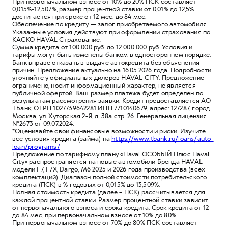
При первоначальном взносе от 10% до 20% ПСК составляет
0,015%-12,507%, размер процентной ставки от 0,01% до 12,5%
достигается при сроке от 12 мес. до 84 мес.
Обеспечение по кредиту — залог приобретаемого автомобиля.
Указанные условия действуют при оформлении страхования по
КАСКО HAVAL Страхование.
Сумма кредита от 100 000 руб. до 12 000 000 руб. Условия и
тарифы могут быть изменены банком в одностороннем порядке.
Банк вправе отказать в выдаче автокредита без объяснения
причин. Предложение актуально на 16.05.2026 года. Подробности
уточняйте у официальных дилеров HAVAL CITY. Предложение
ограничено, носит информационный характер, не является
публичной офертой. Ваш размер платежа будет определен по
результатам рассмотрения заявки. Кредит предоставляется АО
ТБанк, ОГРН 1027739642281 ИНН 7710140679, адрес: 127287, город
Москва, ул. Хуторская 2-Я, д. 38а стр. 26. Генеральная лицензия
№2673 от 09.07.2024.
*Оценивайте свои финансовые возможности и риски. Изучите
все условия кредита (займа) на
https://www.tbank.ru/loans/auto-
loan/programs/
Предложение по тарифному плану «Haval ОСОБЫЙ Плюс Haval
City» распространяется на новые автомобили Бренда HAVAL
модели F7, F7X, Dargo, M6 2025 и 2026 года производства (всех
комплектаций). Диапазон полной стоимости потребительского
кредита (ПСК) в % годовых от 0,015% до 13,509%.
Полная стоимость кредита (далее – ПСК) рассчитывается для
каждой процентной ставки. Размер процентной ставки зависит
от первоначального взноса и срока кредита. Срок кредита от 12
до 84 мес, при первоначальном взносе от 10% до 80%.
При первоначальном взносе от 70% до 80% ПСК составляет