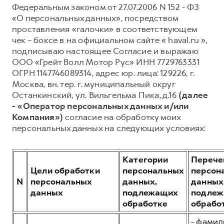
Оригинальные аксессуары
История Great Wall Motor
Найти дилера
Федеральным законом от 27.07.2006 N 152 - ФЗ
Одежда и сувениры
Производство в России
«О персональных данных», посредством
проставления «галочки» в соответствующем
ФИНАНСЫ
чек – боксе в на официальном сайте « haval.ru »,
ПОДДЕРЖКА
О КОМПАНИИ
Кредит
подписываю настоящее Согласие и выражаю
DARGO
DARGO X
от 3 199 000 ₽
от 3 499 000 ₽
GWM Безопасность
Вакансии
ООО «Грейт Волл Мотор Рус» ИНН 7729763331
Страхование
ОГРН 1147746089314, адрес юр. лица: 129226, г.
Мобильное приложение
Новости
Лизинг
Москва, вн. тер. г. муниципальный округ
Руководства по эксплуатации
Контакты
Останкинский, ул. Вильгельма Пика, д.16
(далее
- «Оператор персональных данных и/или
ДЛЯ БИЗНЕСА
Регламенты ТО
Компания»)
согласие на обработку моих
Корпоративным клиентам
Электронный ПТС
персональных данных на следующих условиях:
Найти дилера
F7
F7X
Система управления автопарком
Подписки
от 2 899 000 ₽
от 3 599 000 ₽
Гарантия
Категории
Перече
Горячая линия
Цели обработки
персональных
персон
8 (800) 511-59-86
N
персональных
данных,
данных
Записаться на тест-драйв
данных
подлежащих
подле
Записаться на сервис
обработке
обрабо
Рассчитать кредит
- фамил
Калькулятор ТО
POER