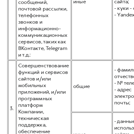
иные
сайта;
сообщений,
- куки -
почтовой рассылки,
- Yandex
телефонных
звонков и
информационно-
коммуникационных
сервисов, таких как
ВКонтакте, Telegram
и т.д.:
Совершенствование
- фамил
функций и сервисов
отчеств
сайтов и/или
- № тел
мобильных
общие
- адрес
приложений, и/или
электр
программных
почты;
платформ
3.
Компании,
техническая
- данны
поддержка,
исполь
обеспечение