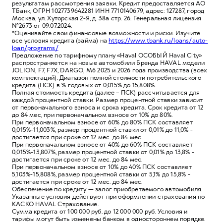
результатам рассмотрения заявки. Кредит предоставляется АО
ТБанк, ОГРН 1027739642281 ИНН 7710140679, адрес: 127287, город
Москва, ул. Хуторская 2-Я, д. 38а стр. 26. Генеральная лицензия
№2673 от 09.07.2024.
*Оценивайте свои финансовые возможности и риски. Изучите
все условия кредита (займа) на
https://www.tbank.ru/loans/auto-
loan/programs/
Предложение по тарифному плану «Haval ОСОБЫЙ Haval City»
распространяется на новые автомобили Бренда HAVAL модели
JOLION, F7, F7X, DARGO, M6 2025 и 2026 года производства (всех
комплектаций). Диапазон полной стоимости потребительского
кредита (ПСК) в % годовых от 0,015% до 15,808%.
Полная стоимость кредита (далее – ПСК) рассчитывается для
каждой процентной ставки. Размер процентной ставки зависит
от первоначального взноса и срока кредита. Срок кредита от 12
до 84 мес, при первоначальном взносе от 10% до 80%.
При первоначальном взносе от 60% до 80% ПСК составляет
0,015%-11,003%, размер процентной ставки от 0,01% до 11,0% -
достигается при сроке от 12 мес. до 84 мес.
При первоначальном взносе от 40% до 60% ПСК составляет
0,015%-13,807%, размер процентной ставки от 0,01% до 13,8% -
достигается при сроке от 12 мес. до 84 мес.
При первоначальном взносе от 10% до 40% ПСК составляет
5,103%-15,808%, размер процентной ставки от 5,1% до 15,8% -
достигается при сроке от 12 мес. до 84 мес.
Обеспечение по кредиту — залог приобретаемого автомобиля.
Указанные условия действуют при оформлении страхования по
КАСКО HAVAL Страхование.
Сумма кредита от 100 000 руб. до 12 000 000 руб. Условия и
тарифы могут быть изменены банком в одностороннем порядке.