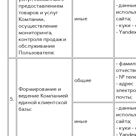
- данны
предоставлением
исполь
товаров и услуг
иные
сайта;
Компании,
- куки -
осуществление
- Yandex
мониторинга,
контроля продаж и
обслуживания
Пользователя:
- фамил
отчеств
- № тел
общие
- адрес
Формирование и
электр
ведение Компанией
почты;
5.
единой клиентской
- данны
базы:
исполь
иные
сайта;
- куки -
- Yandex