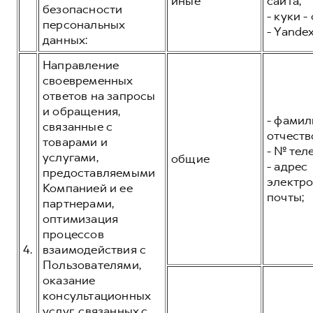
иные
сайта;
безопасности
- куки -
персональных
- Yandex
данных:
Направление
своевременных
ответов на запросы
и обращения,
- фамил
связанные с
отчеств
товарами и
- № тел
услугами,
общие
- адрес
предоставляемыми
электр
Компанией и ее
почты;
партнерами,
оптимизация
процессов
4.
взаимодействия с
Пользователями,
оказание
консультационных
услуг, связанных с