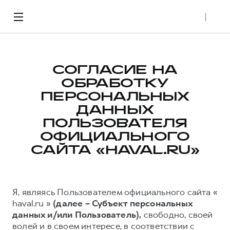
СОГЛАСИЕ НА
Модели
Покупателям
Владельцам
О бренде
ОБРАБОТКУ
ПЕРСОНАЛЬНЫХ
ДАННЫХ
Городские кроссоверы и пикапы
ВЫБОР
СЕРВИСНЫЕ ПРОГРАММЫ
ДИЛЕРСКАЯ СЕТЬ
ПОЛЬЗОВАТЕЛЯ
Автомобили в наличии
Нулевое ТО
Официальные дилеры
ОФИЦИАЛЬНОГО
САЙТА «HAVAL.RU»
Специальные предложения
HAVAL Защита+
Стать дилером CITY
Калькулятор выгод
Помощь на дороге
Стать дилером PRO
Каталоги и прайс-листы
Я, являясь Пользователем официального сайта «
M6
JOLION
ЗАПЧАСТИ И АКСЕССУАРЫ
БРЕНД
Трейд-ин
haval.ru »
(далее – Субъект персональных
от 2 049 000 ₽
от 2 049 000 ₽
Моторное масло
О бренде HAVAL
данных и/или Пользователь),
свободно, своей
Аксессуары
волей и в своем интересе, в соответствии с