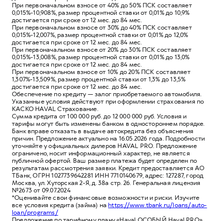
При первоначальном взносе от 40% до 50% ПСК составляет
0,015%-10,908%, размер процентной ставки от 0,01% до 10,9%
достигается при сроке от 12 мес. до 84 мес.
При первоначальном взносе от 30% до 40% ПСК составляет
0,015%-12,007%, размер процентной ставки от 0,01% до 12,0%
достигается при сроке от 12 мес. до 84 мес.
При первоначальном взносе от 20% до 30% ПСК составляет
0,015%-13,008%, размер процентной ставки от 0,01% до 13,0%
достигается при сроке от 12 мес. до 84 мес.
При первоначальном взносе от 10% до 20% ПСК составляет
1,307%-13,509%, размер процентной ставки от 1,3% до 13,5%
достигается при сроке от 12 мес. до 84 мес.
Обеспечение по кредиту — залог приобретаемого автомобиля.
Указанные условия действуют при оформлении страхования по
КАСКО HAVAL Страхование.
Сумма кредита от 100 000 руб. до 12 000 000 руб. Условия и
тарифы могут быть изменены банком в одностороннем порядке.
Банк вправе отказать в выдаче автокредита без объяснения
причин. Предложение актуально на 16.05.2026 года. Подробности
уточняйте у официальных дилеров HAVAL PRO. Предложение
ограничено, носит информационный характер, не является
публичной офертой. Ваш размер платежа будет определен по
результатам рассмотрения заявки. Кредит предоставляется АО
ТБанк, ОГРН 1027739642281 ИНН 7710140679, адрес: 127287, город
Москва, ул. Хуторская 2-Я, д. 38а стр. 26. Генеральная лицензия
№2673 от 09.07.2024
*Оценивайте свои финансовые возможности и риски. Изучите
все условия кредита (займа) на
https://www.tbank.ru/loans/auto-
loan/programs/
Предложение по тарифному плану «Haval ОСОБЫЙ Haval PRO»