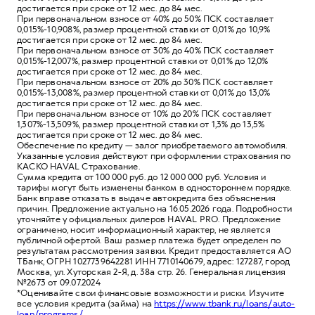
достигается при сроке от 12 мес. до 84 мес.
При первоначальном взносе от 40% до 50% ПСК составляет
0,015%-10,908%, размер процентной ставки от 0,01% до 10,9%
достигается при сроке от 12 мес. до 84 мес.
При первоначальном взносе от 30% до 40% ПСК составляет
0,015%-12,007%, размер процентной ставки от 0,01% до 12,0%
достигается при сроке от 12 мес. до 84 мес.
При первоначальном взносе от 20% до 30% ПСК составляет
0,015%-13,008%, размер процентной ставки от 0,01% до 13,0%
достигается при сроке от 12 мес. до 84 мес.
При первоначальном взносе от 10% до 20% ПСК составляет
1,307%-13,509%, размер процентной ставки от 1,3% до 13,5%
достигается при сроке от 12 мес. до 84 мес.
Обеспечение по кредиту — залог приобретаемого автомобиля.
Указанные условия действуют при оформлении страхования по
КАСКО HAVAL Страхование.
Сумма кредита от 100 000 руб. до 12 000 000 руб. Условия и
тарифы могут быть изменены банком в одностороннем порядке.
Банк вправе отказать в выдаче автокредита без объяснения
причин. Предложение актуально на 16.05.2026 года. Подробности
уточняйте у официальных дилеров HAVAL PRO. Предложение
ограничено, носит информационный характер, не является
публичной офертой. Ваш размер платежа будет определен по
результатам рассмотрения заявки. Кредит предоставляется АО
ТБанк, ОГРН 1027739642281 ИНН 7710140679, адрес: 127287, город
Москва, ул. Хуторская 2-Я, д. 38а стр. 26. Генеральная лицензия
№2673 от 09.07.2024
*Оценивайте свои финансовые возможности и риски. Изучите
все условия кредита (займа) на
https://www.tbank.ru/loans/auto-
loan/programs/