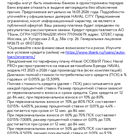
тарифы могут быть изменены банком в одностороннем порядке.
Банк вправе отказать в выдаче автокредита без объяснения
причин. Предложение актуально на 16.05.2026 года. Подробности
уточняйте у официальных дилеров HAVAL CITY. Предложение
ограничено, носит информационный характер, не является
публичной офертой. Ваш размер платежа будет определен по
результатам рассмотрения заявки. Кредит предоставляется АО
ТБанк, ОГРН 1027739642281 ИНН 7710140679, адрес: 127287, город
Москва, ул. Хуторская 2-Я, д. 38а стр. 26. Генеральная лицензия
№2673 от 09.07.2024.
*Оценивайте свои финансовые возможности и риски. Изучите
все условия кредита (займа) на
https://www.tbank.ru/loans/auto-
loan/programs/
Предложение по тарифному плану «Haval ОСОБЫЙ Плюс Haval
PRO» распространяется на новые автомобили Бренда HAVAL
модель H3 2025 и 2026 года производства (всех комплектаций).
Диапазон полной стоимости потребительского кредита (ПСК) в %
годовых от 0,015% до 13,509%.
Полная стоимость кредита (далее – ПСК) рассчитывается для
каждой процентной ставки. Размер процентной ставки зависит
от первоначального взноса и срока кредита. Срок кредита от 12
до 84 мес, при первоначальном взносе от 10% до 80%.
При первоначальном взносе от 70% до 80% ПСК составляет
0,015%- 4,405%, размер процентной ставки от 0,01% до 4,4% -
достигается при сроке от 12 мес. до 84 мес.
При первоначальном взносе от 60% до 70% ПСК составляет
0,015%-7,008%, размер процентной ставки от 0,01% до 7,0%
достигается при сроке от 12 мес. до 84 мес.
При первоначальном взносе от 50% до 60% ПСК составляет
0,015%-9,503%, размер процентной ставки от 0,01% до 9,5%