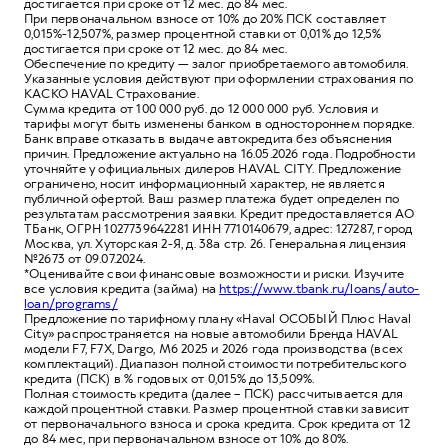
достигается при сроке от 12 мес. до 84 мес.
При первоначальном взносе от 10% до 20% ПСК составляет
0,015%-12,507%, размер процентной ставки от 0,01% до 12,5%
достигается при сроке от 12 мес. до 84 мес.
Обеспечение по кредиту — залог приобретаемого автомобиля.
Указанные условия действуют при оформлении страхования по
КАСКО HAVAL Страхование.
Сумма кредита от 100 000 руб. до 12 000 000 руб. Условия и
тарифы могут быть изменены банком в одностороннем порядке.
Банк вправе отказать в выдаче автокредита без объяснения
причин. Предложение актуально на 16.05.2026 года. Подробности
уточняйте у официальных дилеров HAVAL CITY. Предложение
ограничено, носит информационный характер, не является
публичной офертой. Ваш размер платежа будет определен по
результатам рассмотрения заявки. Кредит предоставляется АО
ТБанк, ОГРН 1027739642281 ИНН 7710140679, адрес: 127287, город
Москва, ул. Хуторская 2-Я, д. 38а стр. 26. Генеральная лицензия
№2673 от 09.07.2024.
*Оценивайте свои финансовые возможности и риски. Изучите
все условия кредита (займа) на
https://www.tbank.ru/loans/auto-
loan/programs/
Предложение по тарифному плану «Haval ОСОБЫЙ Плюс Haval
City» распространяется на новые автомобили Бренда HAVAL
модели F7, F7X, Dargo, M6 2025 и 2026 года производства (всех
комплектаций). Диапазон полной стоимости потребительского
кредита (ПСК) в % годовых от 0,015% до 13,509%.
Полная стоимость кредита (далее – ПСК) рассчитывается для
каждой процентной ставки. Размер процентной ставки зависит
от первоначального взноса и срока кредита. Срок кредита от 12
до 84 мес, при первоначальном взносе от 10% до 80%.