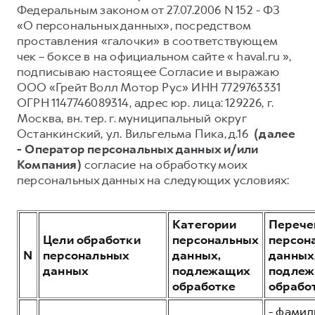
Оригинальные аксессуары
История Great Wall Motor
Найти дилера
Федеральным законом от 27.07.2006 N 152 - ФЗ
Одежда и сувениры
Производство в России
«О персональных данных», посредством
проставления «галочки» в соответствующем
ФИНАНСЫ
чек – боксе в на официальном сайте « haval.ru »,
ПОДДЕРЖКА
О КОМПАНИИ
Кредит
подписываю настоящее Согласие и выражаю
DARGO
DARGO X
от 3 199 000 ₽
от 3 499 000 ₽
GWM Безопасность
Вакансии
ООО «Грейт Волл Мотор Рус» ИНН 7729763331
Страхование
ОГРН 1147746089314, адрес юр. лица: 129226, г.
Мобильное приложение
Новости
Лизинг
Москва, вн. тер. г. муниципальный округ
Руководства по эксплуатации
Контакты
Останкинский, ул. Вильгельма Пика, д.16
(далее
- Оператор персональных данных и/или
ДЛЯ БИЗНЕСА
Регламенты ТО
Компания)
согласие на обработку моих
Корпоративным клиентам
Электронный ПТС
персональных данных на следующих условиях:
Найти дилера
F7
F7X
Система управления автопарком
Подписки
от 2 899 000 ₽
от 3 599 000 ₽
Гарантия
Категории
Перече
Горячая линия
Цели обработки
персональных
персон
8 (800) 511-59-86
N
персональных
данных,
данных
Записаться на тест-драйв
данных
подлежащих
подле
Записаться на сервис
обработке
обрабо
Рассчитать кредит
- фамил
Калькулятор ТО
POER