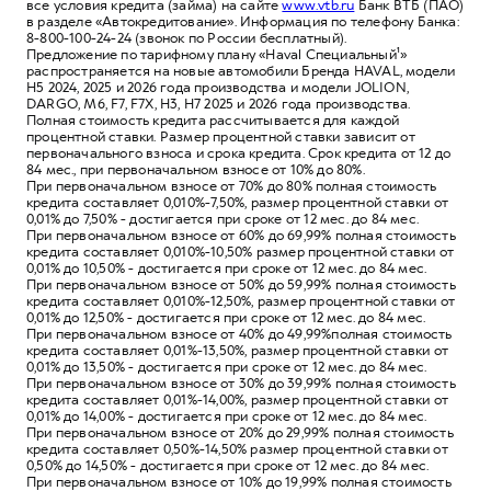
все условия кредита (займа) на сайте
www.vtb.ru
Банк ВТБ (ПАО)
в разделе «Автокредитование». Информация по телефону Банка:
8-800-100-24-24 (звонок по России бесплатный).
Предложение по тарифному плану «Haval Специальный¹»
распространяется на новые автомобили Бренда HAVAL, модели
Н5 2024, 2025 и 2026 года производства и модели JOLION,
DARGO, M6, F7, F7X, Н3, Н7 2025 и 2026 года производства.
Полная стоимость кредита рассчитывается для каждой
процентной ставки. Размер процентной ставки зависит от
первоначального взноса и срока кредита. Срок кредита от 12 до
84 мес., при первоначальном взносе от 10% до 80%.
При первоначальном взносе от 70% до 80% полная стоимость
кредита составляет 0,010%-7,50%, размер процентной ставки от
0,01% до 7,50% - достигается при сроке от 12 мес. до 84 мес.
При первоначальном взносе от 60% до 69,99% полная стоимость
кредита составляет 0,010%-10,50% размер процентной ставки от
0,01% до 10,50% - достигается при сроке от 12 мес. до 84 мес.
При первоначальном взносе от 50% до 59,99% полная стоимость
кредита составляет 0,010%-12,50%, размер процентной ставки от
0,01% до 12,50% - достигается при сроке от 12 мес. до 84 мес.
При первоначальном взносе от 40% до 49,99%полная стоимость
кредита составляет 0,01%-13,50%, размер процентной ставки от
0,01% до 13,50% - достигается при сроке от 12 мес. до 84 мес.
При первоначальном взносе от 30% до 39,99% полная стоимость
кредита составляет 0,01%-14,00%, размер процентной ставки от
0,01% до 14,00% - достигается при сроке от 12 мес. до 84 мес.
При первоначальном взносе от 20% до 29,99% полная стоимость
кредита составляет 0,50%-14,50% размер процентной ставки от
0,50% до 14,50% - достигается при сроке от 12 мес. до 84 мес.
При первоначальном взносе от 10% до 19,99% полная стоимость