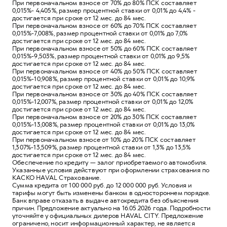
При первоначальном взносе от 70% до 80% ПСК составляет
0,015%- 4,405%, размер процентной ставки от 0,01% до 4,4% -
достигается при сроке от 12 мес. до 84 мес.
При первоначальном взносе от 60% до 70% ПСК составляет
0,015%-7,008%, размер процентной ставки от 0,01% до 7,0%
достигается при сроке от 12 мес. до 84 мес.
При первоначальном взносе от 50% до 60% ПСК составляет
0,015%-9,503%, размер процентной ставки от 0,01% до 9,5%
достигается при сроке от 12 мес. до 84 мес.
При первоначальном взносе от 40% до 50% ПСК составляет
0,015%-10,908%, размер процентной ставки от 0,01% до 10,9%
достигается при сроке от 12 мес. до 84 мес.
При первоначальном взносе от 30% до 40% ПСК составляет
0,015%-12,007%, размер процентной ставки от 0,01% до 12,0%
достигается при сроке от 12 мес. до 84 мес.
При первоначальном взносе от 20% до 30% ПСК составляет
0,015%-13,008%, размер процентной ставки от 0,01% до 13,0%
достигается при сроке от 12 мес. до 84 мес.
При первоначальном взносе от 10% до 20% ПСК составляет
1,307%-13,509%, размер процентной ставки от 1,3% до 13,5%
достигается при сроке от 12 мес. до 84 мес.
Обеспечение по кредиту — залог приобретаемого автомобиля.
Указанные условия действуют при оформлении страхования по
КАСКО HAVAL Страхование.
Сумма кредита от 100 000 руб. до 12 000 000 руб. Условия и
тарифы могут быть изменены банком в одностороннем порядке.
Банк вправе отказать в выдаче автокредита без объяснения
причин. Предложение актуально на 16.05.2026 года. Подробности
уточняйте у официальных дилеров HAVAL CITY. Предложение
ограничено, носит информационный характер, не является