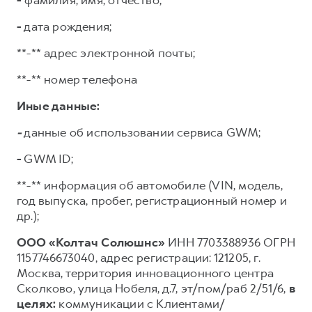
-
фамилия, имя, отчество;
-
дата рождения;
**-** адрес электронной почты;
**-** номер телефона
Иные данные:
-
данные об использовании сервиса GWM;
-
GWM ID;
**-** информация об автомобиле (VIN, модель,
год выпуска, пробег, регистрационный номер и
др.);
ООО «Колтач Солюшнс»
ИНН 7703388936 ОГРН
1157746673040, адрес регистрации: 121205, г.
Москва, территория инновационного центра
Сколково, улица Нобеля, д.7, эт/пом/раб 2/51/6,
в
целях:
коммуникации с Клиентами/