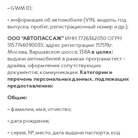
-
GWM ID;
-
информация об автомобиле (VIN, модель, год
выпуска, пробег, регистрационный номер и др.);
ООО “АВТОПАССАЖ”
ИНН 7726362050 ОГРН
5157746090035; адрес регистрации: 117519,г.
Москва, Варшавское шоссе, 138А
в целях:
выдачи автомобилей в рамках программ тест –
драйва, оформления сопутствующих
документов; коммуникации.
Категории и
перечень персональных данных, подлежащих
предоставлению:
Общие:
-
фамилия, имя, отчество;
-
дата рождения;
-
серия, №, место, дата выдачи паспорта, код