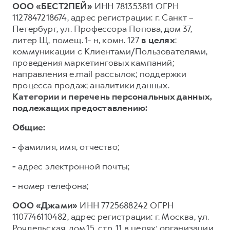
ООО «БЕСТ2ПЕЙ»
ИНН 781353811 ОГРН
1127847218674, адрес регистрации: г. Санкт –
Петербург, ул. Профессора Попова, дом 37,
литер Щ, помещ. 1- н, комн. 127
в целях
:
коммуникации с Клиентами/Пользователями,
проведения маркетинговых кампаний;
направления e.mail рассылок; поддержки
процесса продаж; аналитики данных.
Категории и перечень персональных данных,
подлежащих предоставлению:
Общие:
-
фамилия, имя, отчество;
-
адрес электронной почты;
-
номер телефона;
ООО «Джами»
ИНН 7725688242 ОГРН
1107746110482, адрес регистрации: г. Москва, ул.
Рочдельская, дом 15, стр. 11 в целях: организации