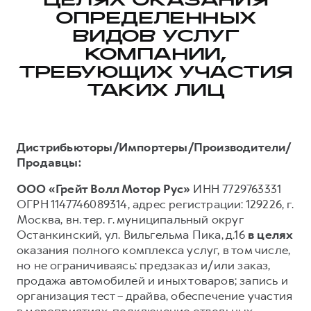
Оригинальные аксессуары
История Great Wall Motor
ЦЕЛЯХ ОКАЗАНИЯ
Найти дилера
ОПРЕДЕЛЕННЫХ
Одежда и сувениры
Производство в России
ВИДОВ УСЛУГ
ФИНАНСЫ
DARGO
DARGO X
КОМПАНИИ,
от 3 199 000 ₽
от 3 499 000 ₽
ПОДДЕРЖКА
О КОМПАНИИ
Кредит
ТРЕБУЮЩИХ УЧАСТИЯ
GWM Безопасность
Вакансии
Страхование
ТАКИХ ЛИЦ
Мобильное приложение
Новости
Лизинг
Руководства по эксплуатации
Контакты
Дистрибьюторы/Импортеры/Производители/
ДЛЯ БИЗНЕСА
Регламенты ТО
F7
F7X
Продавцы:
от 2 899 000 ₽
от 3 599 000 ₽
Корпоративным клиентам
Электронный ПТС
ООО «Грейт Волл Мотор Рус»
ИНН 7729763331
Найти дилера
Система управления автопарком
Подписки
ОГРН 1147746089314, адрес регистрации: 129226, г.
Гарантия
Москва, вн. тер. г. муниципальный округ
Горячая линия
Останкинский, ул. Вильгельма Пика, д.16
в целях
8 (800) 511-59-86
оказания полного комплекса услуг, в том числе,
Записаться на тест-драйв
но не ограничиваясь: предзаказ и/или заказ,
POER
от 3 449 000 ₽
Записаться на сервис
продажа автомобилей и иных товаров; запись и
Рассчитать кредит
организация тест – драйва, обеспечение участия
Калькулятор ТО