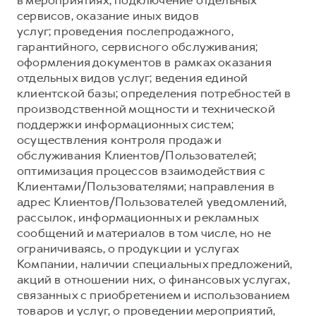
в мероприятиях, подключение отдельных
Оценить трейд-ин
сервисов, оказание иных видов
Внедорожники
Все о сервисе
услуг; проведения послепродажного,
Конфигуратор модели
гарантийного, сервисного обслуживания;
оформления документов в рамках оказания
Горячая линия
Горячая линия
отдельных видов услуг; ведения единой
8 (800) 511-59-86
8 (800) 511-59-86
клиентской базы; определения потребностей в
производственной мощности и технической
H3
H5
поддержки информационных систем;
от 2 499 000 ₽
от 4 049 000 ₽
осуществления контроля продаж и
обслуживания Клиентов/Пользователей;
оптимизация процессов взаимодействия с
Клиентами/Пользователями; направления в
адрес Клиентов/Пользователей уведомлений,
рассылок, информационных и рекламных
H7
сообщений и материалов в том числе, но не
H9
от 3 799 000 ₽
от 4 799 000 ₽
ограничиваясь, о продукции и услугах
Компании, наличии специальных предложений,
акций в отношении них, о финансовых услугах,
связанных с приобретением и использованием
товаров и услуг, о проведении мероприятий,