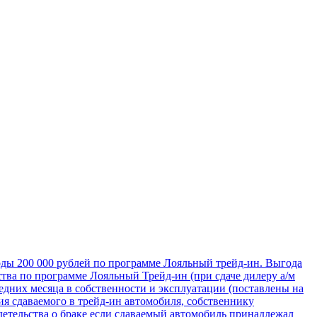
оды 200 000 рублей по программе Лояльный трейд-ин. Выгода
тва по программе Лояльный Трейд-ин (при сдаче дилеру а/м
едних месяца в собственности и эксплуатации (поставлены на
 сдаваемого в трейд-ин автомобиля, собственнику
етельства о браке если сдаваемый автомобиль принадлежал