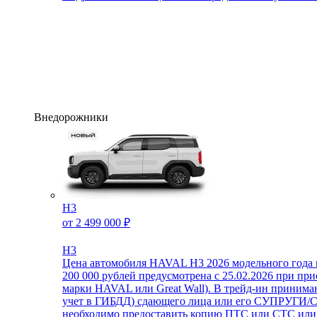
Внедорожники
H3
от 2 499 000 ₽
H3
Цена автомобиля HAVAL H3 2026 модельного года в
200 000 рублей предусмотрена с 25.02.2026 при пр
марки HAVAL или Great Wall). В трейд-ин принимаю
учет в ГИБДД) сдающего лица или его СУПРУГИ/СУ
необходимо предоставить копию ПТС или СТС или к