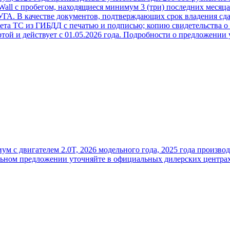
ll с пробегом, находящиеся минимум 3 (три) последних месяца 
. В качестве документов, подтверждающих срок владения сдав
та ТС из ГИБДД с печатью и подписью; копию свидетельства о 
ертой и действует с 01.05.2026 года. Подробности о предложен
с двигателем 2.0T, 2026 модельного года, 2025 года производ
иальном предложении уточняйте в официальных дилерских цент