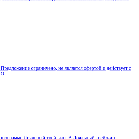
редложение ограничено, не является офертой и действует с
RO.
 программе Лояльный трейд-ин. В Лояльный трейд-ин