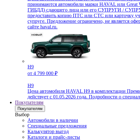
принимаются автомобили марки HAVAL или Great Wa
ГИБДД) сдающего лица или его СУПРУГИ / СУПРУГА
предоставить копию ПТС или СТС или карточку уче
супруге. Предложение ограничено, не является оф
сайте haval.ru.
H9
от 4 799 000 ₽
H9
Цена автомобиля HAVAL H9 в комплектации Премиум 
действует с 01.05.2026 года. Подробности о спец
Покупателям
Покупателям
Выбор
Автомобили в наличии
Специальные предложения
Калькулятор выгод
Каталоги и прайс-листы