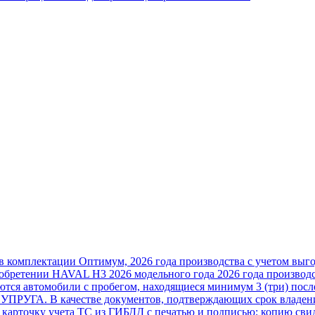
 комплектации Оптимум, 2026 года производства с учетом выг
иобретении HAVAL H3 2026 модельного года 2026 года производс
тся автомобили с пробегом, находящиеся минимум 3 (три) посл
ПРУГА. В качестве документов, подтверждающих срок владения
арточку учета ТС из ГИБДД с печатью и подписью; копию свид