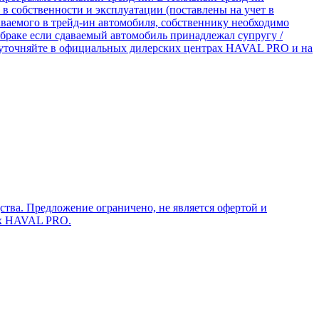
в собственности и эксплуатации (поставлены на учет в
аемого в трейд-ин автомобиля, собственнику необходимо
браке если сдаваемый автомобиль принадлежал супругу /
ии уточняйте в официальных дилерских центрах HAVAL PRO и на
ства. Предложение ограничено, не является офертой и
рах HAVAL PRO.