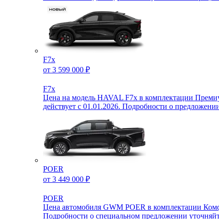
F7x
от 3 599 000 ₽
F7x
Цена на модель HAVAL F7х в комплектации Премиум 
действует с 01.01.2026. Подробности о предложен
POER
от 3 449 000 ₽
POER
Цена автомобиля GWM POER в комплектации Комфорт
Подробности о специальном предложении уточняй